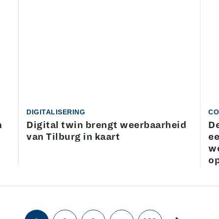
DIGITALISERING
CO
n
Digital twin brengt weerbaarheid
De
van Tilburg in kaart
ee
wo
op