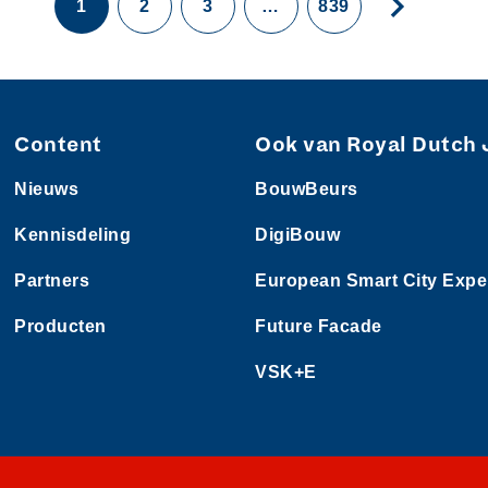
1
2
3
…
839
Content
Ook van Royal Dutch 
Nieuws
BouwBeurs
Kennisdeling
DigiBouw
Partners
European Smart City Expe
Producten
Future Facade
VSK+E