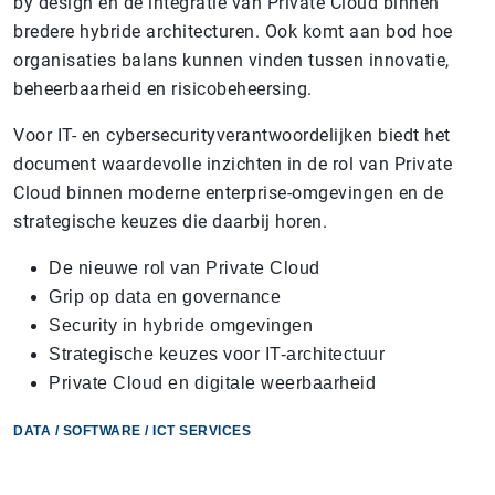
by design en de integratie van Private Cloud binnen
bredere hybride architecturen. Ook komt aan bod hoe
organisaties balans kunnen vinden tussen innovatie,
beheerbaarheid en risicobeheersing.
Voor IT- en cybersecurityverantwoordelijken biedt het
document waardevolle inzichten in de rol van Private
Cloud binnen moderne enterprise-omgevingen en de
strategische keuzes die daarbij horen.
De nieuwe rol van Private Cloud
Grip op data en governance
Security in hybride omgevingen
Strategische keuzes voor IT-architectuur
Private Cloud en digitale weerbaarheid
DATA / SOFTWARE / ICT SERVICES
PRIVATE CLOUD
|
DATACONTROLE
|
DIGITALE SOEVEREINITEIT
|
SECURITY BY DESIGN
|
HYBRIDE CLOUD