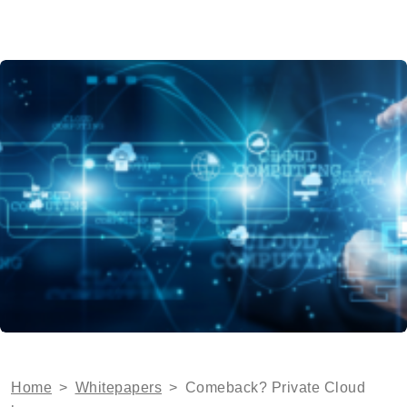
Home
>
Whitepapers
>
Comeback? Private Cloud