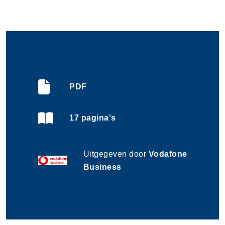
BENCHMARK
|
RAPPORT
|
DIGITALE CONNECTIVITEIT
|
BOUW- EN INSTALLATIESECTOR
|
VODAFONE BUSINESS
PDF
17 pagina's
Uitgegeven door
Vodafone
Business