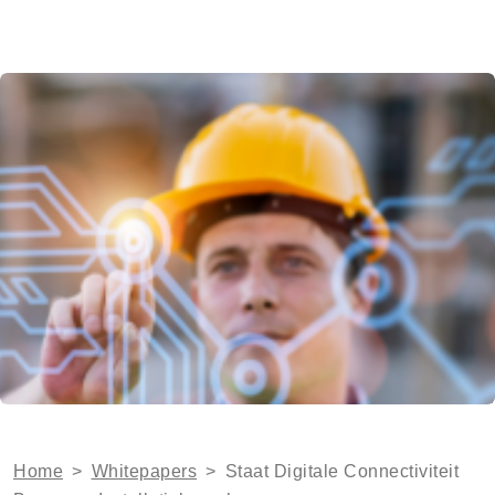
Home
>
Whitepapers
>
Staat Digitale Connectiviteit