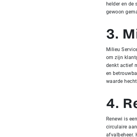
helder en de 
gewoon gemakk
3. M
Milieu Servic
om zijn klant
denkt actief 
en betrouwbar
waarde hecht
4. R
Renewi is een
circulaire a
afvalbeheer. 