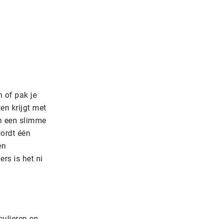
 of pak je
en krijgt met
an een slimme
wordt één
en
rs is het ni
culieren en