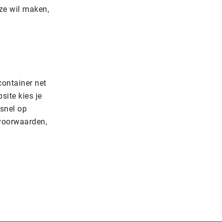
ze wil maken,
container net
site kies je
 snel op
 voorwaarden,