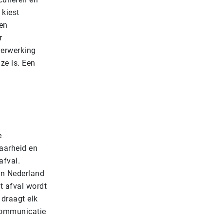
 kiest
Een
r
verwerking
ze is. Een
e
baarheid en
afval.
in Nederland
t afval wordt
 draagt elk
 communicatie