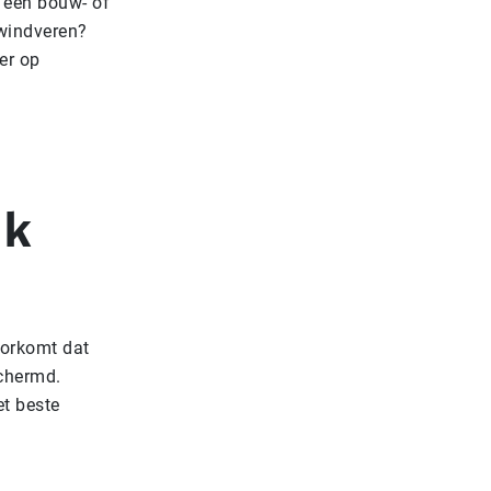
r een bouw- of
 windveren?
er op
jk
oorkomt dat
schermd.
et beste