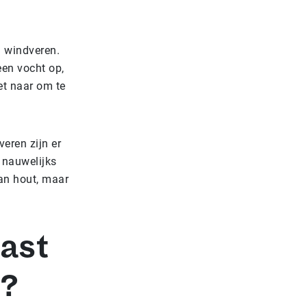
n windveren.
een vocht op,
iet naar om te
eren zijn er
e nauwelijks
van hout, maar
past
t?