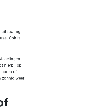
uitstraling.
euze. Ook is
wisselingen.
t hierbij op
schuren of
em zonnig weer
of