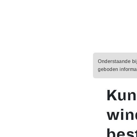
Onderstaande bijd
geboden informat
Kun
win
bes