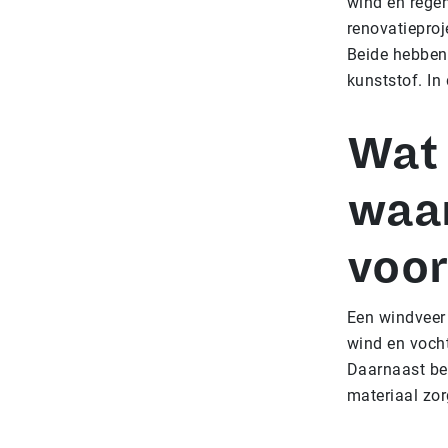
wind en regen
renovatieproj
Beide hebben
kunststof. In 
Wat 
waar
voor
Een windveer 
wind en vocht
Daarnaast bep
materiaal zor