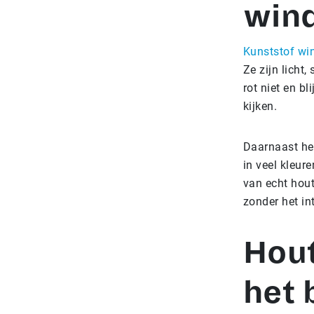
win
Kunststof wi
Ze zijn licht
rot niet en bl
kijken.
Daarnaast hee
in veel kleur
van echt hout
zonder het in
Hout
het 