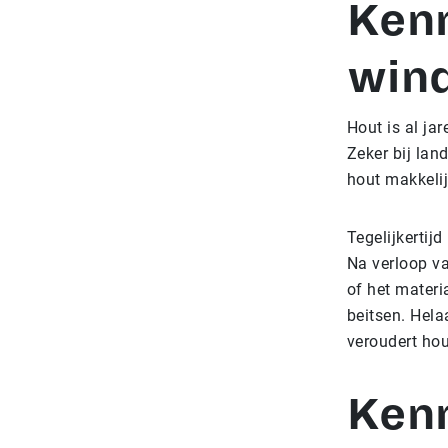
Ken
win
Hout is al ja
Zeker bij lan
hout makkeli
Tegelijkertij
Na verloop va
of het materi
beitsen. Hela
veroudert hou
Kenm