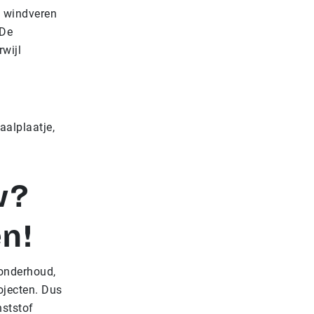
en windveren
 De
rwijl
aalplaatje,
w?
n!
 onderhoud,
ojecten. Dus
nststof