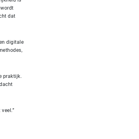
 wordt
cht dat
en digitale
kmethodes,
 praktijk.
ndacht
veel.”