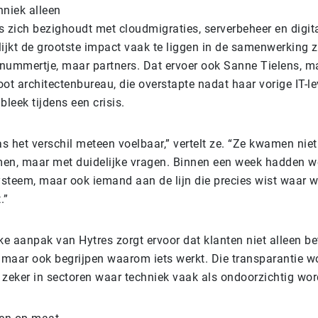
niek alleen
 zich bezighoudt met cloudmigraties, serverbeheer en digit
blijkt de grootste impact vaak te liggen in de samenwerking z
nummertje, maar partners. Dat ervoer ook Sanne Tielens, 
ot architectenbureau, die overstapte nadat haar vorige IT-le
bleek tijdens een crisis.
as het verschil meteen voelbaar,” vertelt ze. “Ze kwamen nie
men, maar met duidelijke vragen. Binnen een week hadden we
ysteem, maar ook iemand aan de lijn die precies wist waar 
.”
ke aanpak van Hytres zorgt ervoor dat klanten niet alleen be
 maar ook begrijpen waarom iets werkt. Die transparantie w
zeker in sectoren waar techniek vaak als ondoorzichtig wor