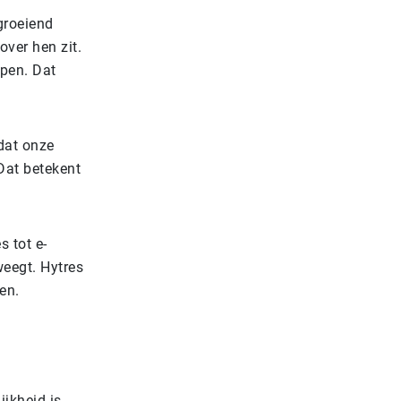
groeiend
over hen zit.
ppen. Dat
 dat onze
 Dat betekent
 tot e-
eegt. Hytres
en.
jkheid is