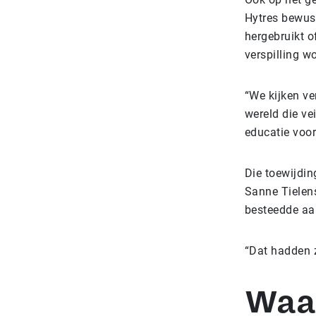
Hytres bewust
hergebruikt o
verspilling wo
“We kijken ve
wereld die ve
educatie voor
Die toewijdin
Sanne Tielens
besteedde aan
“Dat hadden z
Waa