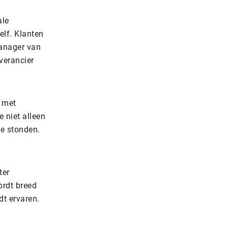
ale
elf. Klanten
manager van
verancier
t met
 niet alleen
we stonden.
ter
ordt breed
dt ervaren.