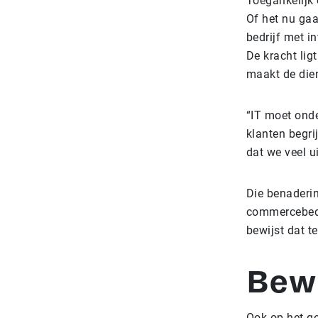
Toegankelijk
Of het nu gaa
bedrijf met i
De kracht lig
maakt de dien
“IT moet onde
klanten begri
dat we veel u
Die benaderin
commercebedr
bewijst dat t
Bewu
Ook op het g