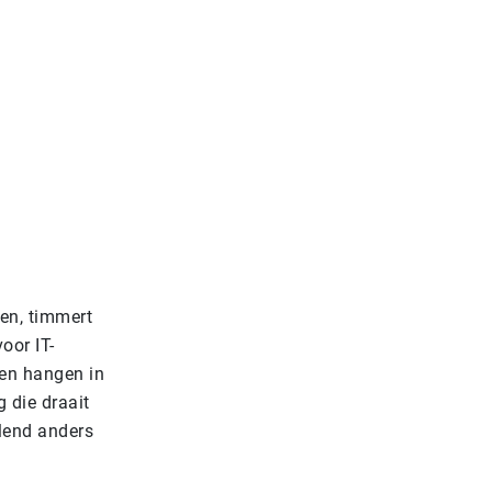
ken, timmert
oor IT-
ven hangen in
 die draait
lend anders