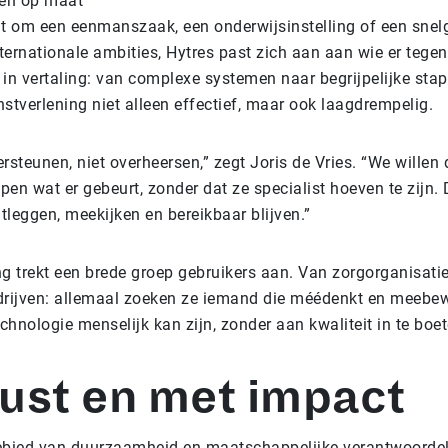
 en op maat
t om een eenmanszaak, een onderwijsinstelling of een snel
nternationale ambities, Hytres past zich aan aan wie er tegen
t in vertaling: van complexe systemen naar begrijpelijke sta
stverlening niet alleen effectief, maar ook laagdrempelig.
rsteunen, niet overheersen,” zegt Joris de Vries. “We willen
jpen wat er gebeurt, zonder dat ze specialist hoeven te zijn.
itleggen, meekijken en bereikbaar blijven.”
g trekt een brede groep gebruikers aan. Van zorgorganisaties
ijven: allemaal zoeken ze iemand die méédenkt en meebew
echnologie menselijk kan zijn, zonder aan kwaliteit in te boet
st en met impact
ebied van duurzaamheid en maatschappelijke verantwoordeli