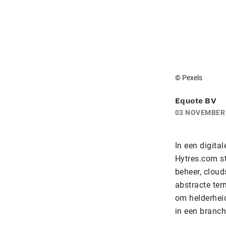
© Pexels
Equote BV
03 NOVEMBER
In een digita
Hytres.com st
beheer, cloud
abstracte ter
om helderhei
in een branch