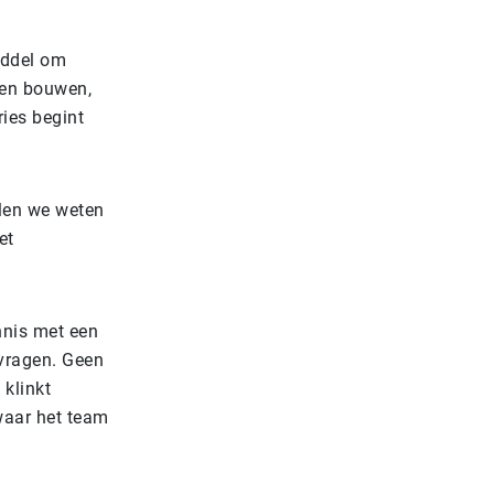
iddel om
ngen bouwen,
ies begint
llen we weten
et
nnis met een
 vragen. Geen
klinkt
waar het team