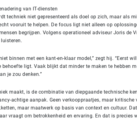
enadering van IT-diensten
rdt techniek niet gepresenteerd als doel op zich, maar als m
echt vooruit te helpen. De focus ligt niet alleen op oplossi
ensen begrijpen. Volgens operationeel adviseur Joris de Vr
 luisteren.
iet binnen met een kant-en-klaar model,” zegt hij. “Eerst wi
 behoefte ligt. Vaak blijkt dat minder te maken te hebben m
an je zou denken.”
niek maakt, is de combinatie van diepgaande technische ke
ancy-achtige aanpak. Geen verkooppraatjes, maar kritische
etten, maar maatwerk op basis van context en cultuur. Dat 
ar vraagt om betrokkenheid en ervaring. En dat is precies 