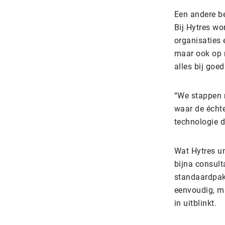
Een andere b
Bij Hytres wo
organisaties 
maar ook op m
alles bij goed
“We stappen n
waar de échte
technologie d
Wat Hytres u
bijna consult
standaardpakk
eenvoudig, ma
in uitblinkt.