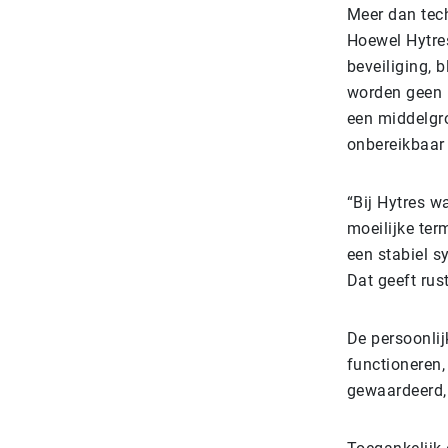
Meer dan tech
Hoewel Hytres
beveiliging, 
worden geen 
een middelgro
onbereikbaar 
“Bij Hytres w
moeilijke ter
een stabiel s
Dat geeft rust
De persoonlij
functioneren,
gewaardeerd, 