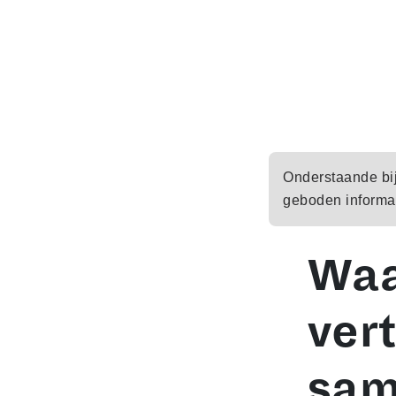
Onderstaande bijd
geboden informat
Waa
ver
sa