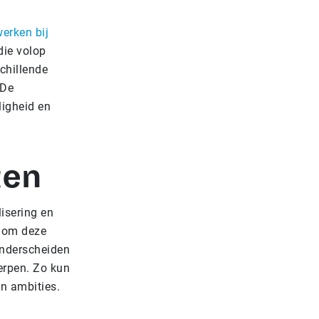
erken bij
die volop
schillende
 De
ligheid en
ten
isering en
g om deze
 onderscheiden
erpen. Zo kun
en ambities.