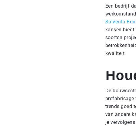
Een bedrijf d
werkomstandi
Salverda Bo
kansen biedt 
soorten proje
betrokkenheid
kwaliteit.
Houd
De bouwsector
prefabricage
trends goed t
van andere ka
je vervolgens