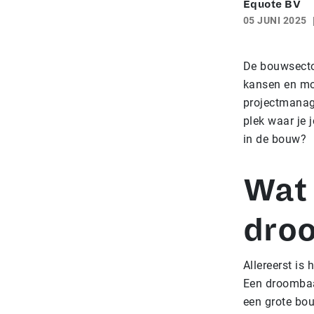
Equote BV
05 JUNI 2025
De bouwsecto
kansen en mog
projectmanage
plek waar je 
in de bouw?
Wat 
dro
Allereerst is
Een droombaan
een grote bo