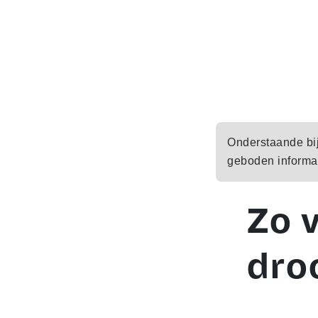
Onderstaande bijd
geboden informat
Zo 
dro