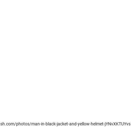
ash.com/photos/man-in-black-jacket-and-yellow-helmet-jYNvXKTUYvs