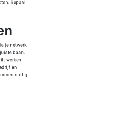
cten. Bepaal
en
ia je netwerk
juiste baan.
ilt werken.
edrijf en
kunnen nuttig