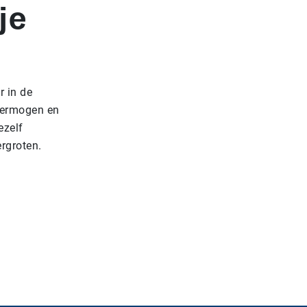
je
r in de
vermogen en
ezelf
rgroten.