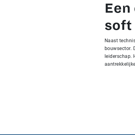
Een 
soft 
Naast technis
bouwsector. 
leiderschap. 
aantrekkelij