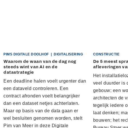
PIMS DIGITALE DOOLHOF
|
DIGITALISERING
CONSTRUCTIE
Waarom de waan van de dag nog
De 5 meest sp
steeds wint van AI en de
afleveringen va
datastrategie
Het installatielo
Een deadline halen voelt urgenter dan
veel duurder is 
een dataveld controleren. Een
gebouw; een won
contract afronden voelt belangrijker
architecten de v
dan een dataset netjes achterlaten.
tegelijk iedere 
Maar op basis van de data gaan er
laat denken; ma
wel besluiten genomen worden, stelt
bouwen; het rec
Pim van Meer in deze Digitale
Bureau Stoer we