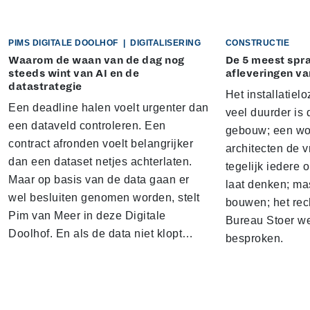
PIMS DIGITALE DOOLHOF
|
DIGITALISERING
CONSTRUCTIE
Waarom de waan van de dag nog
De 5 meest sp
steeds wint van AI en de
afleveringen va
datastrategie
Het installatielo
Een deadline halen voelt urgenter dan
veel duurder is 
een dataveld controleren. Een
gebouw; een won
contract afronden voelt belangrijker
architecten de v
dan een dataset netjes achterlaten.
tegelijk iedere 
Maar op basis van de data gaan er
laat denken; ma
wel besluiten genomen worden, stelt
bouwen; het rec
Pim van Meer in deze Digitale
Bureau Stoer we
Doolhof. En als de data niet klopt…
besproken.