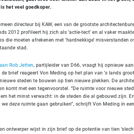
is het veel goedkoper.
emeen directeur bij KAW, een van de grootste architectenbur
ds 2012 profileert hij zich als ‘actie-tect’ en al vaker maakte
es die moeten afrekenen met ‘hardnekkige’ misverstanden 
taande stad.
 aan Rob Jetten
, partijleider van D66, vraagt hij opnieuw aa
n de brief reageert Von Meding op het plan van ’s lands groot
 nieuwe steden te bouwen op tien nieuwe plekken. De archite
en komt met een tegenvoorstel. “De ruimte voor nieuwe stede
em het minst verwacht: in de steden die al gebouwd zijn. En
t we deze ruimte gaan gebruiken”, schrijft Von Meding in een
n ontwerper wijst in zijn brief op de potentie van tien ‘slech