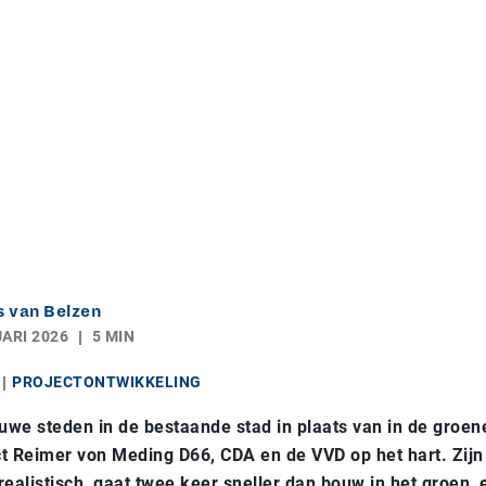
 van Belzen
ARI 2026
5 MIN
PROJECTONTWIKKELING
uwe steden in de bestaande stad in plaats van in de groen
ct Reimer von Meding D66, CDA en de VVD op het hart. Zijn 
 realistisch, gaat twee keer sneller dan bouw in het groen, 