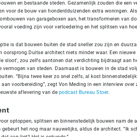
bouwen en bestaande steden. Gezamenlijk zouden die een v
en voor de bouw van honderdduizenden extra woningen. Als
t ombouwen van garageboxen aan, het transformeren van do
vooral voeding zijn voor verloedering en het splitsen van h
ptie is dat bouwen buiten de stad sneller zou zijn en duurza
n oorsprong Duitse architect niets minder waar. Een nieuwe 
e sloot’, zou zelfs aantonen dat verdichting bijdraagt aan h
 vermogen van steden. Daarnaast is bouwen in de stad vo
buiten. “Bijna twee keer zo snel zelfs, al kost binnenstedeli
 aan voorbereiding”, zegt Von Meding in een interview over z
nieuwste aflevering van de
podcast Bureau Stoer
.
ent
oor optoppen, splitsen en binnenstedelijk bouwen nam de a
h gebeurt het nog maar nauwelijks, aldus de architect. “Ik sc
dat aan ligt? Het is onkunde.”