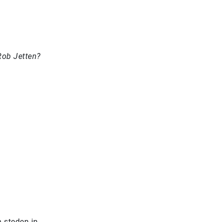
Rob Jetten?
n steden in