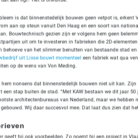
bleem is dat binnenstedelijk bouwen geen vetpot is, erkent
arom aan op steun vanuit Den Haag en een soort van nationa
lan. Bouwtechnisch gezien zijn er volgens hem geen belem
ktpartijen uit om te investeren in fabrieken die 2D-elemente
n behoeve van het slimmer benutten van bestaande stad e
wbedrijf uit Lisse bouwt momenteel
een fabriek wat qua ve
sluiten op de wens van Von Meding.
s hem nonsens dat binnenstedelijk bouwen niet uit kan. Zijn
t een stap buiten de stad. “Met KAW bestaan we dit jaar 50 j
ootste architectenbureaus van Nederland, maar we hebben 
 gebouwd. Wij daar succesvol mee. Dat laat dus zien dat het
brieven
r geeft hij ook voorbeelden. Zo noemt hij een project in Vla