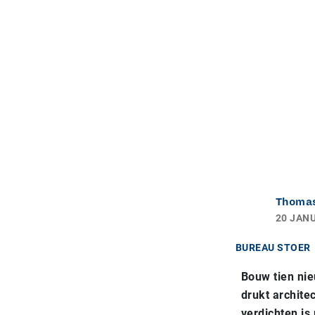
Thomas
20 JANU
BUREAU STOER
Bouw tien nie
drukt archite
verdichten is