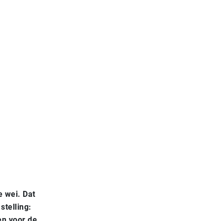
e wei. Dat
stelling:
en voor de