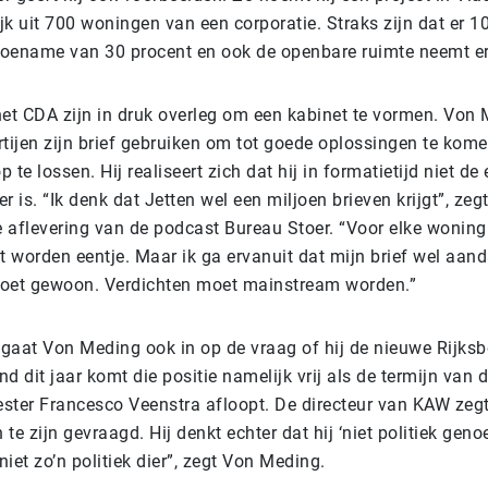
jk uit 700 woningen van een corporatie. Straks zijn dat er 1
toename van 30 procent en ook de openbare ruimte neemt er
et CDA zijn in druk overleg om een kabinet te vormen. Von
artijen zijn brief gebruiken om tot goede oplossingen te kom
te lossen. Hij realiseert zich dat hij in formatietijd niet de
er is. “Ik denk dat Jetten wel een miljoen brieven krijgt”, zeg
e aflevering van de podcast Bureau Stoer. “Voor elke woning 
worden eentje. Maar ik ga ervanuit dat mijn brief wel aand
moet gewoon. Verdichten moet mainstream worden.”
 gaat Von Meding ook in op de vraag of hij de nieuwe Rijk
nd dit jaar komt die positie namelijk vrij als de termijn van 
ter Francesco Veenstra afloopt. De directeur van KAW zegt
n te zijn gevraagd. Hij denkt echter dat hij ‘niet politiek genoe
niet zo’n politiek dier”, zegt Von Meding.