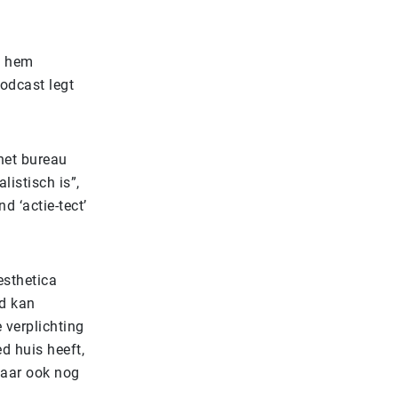
s hem
odcast legt
het bureau
listisch is”,
d ‘actie-tect’
esthetica
ed kan
 verplichting
d huis heeft,
jaar ook nog