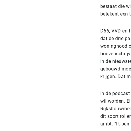
bestaat die wi
betekent een 
D66, VVD en h
dat de drie p
woningnood op 
brievenschrijv
in de nieuwst
gebouwd moet 
krijgen. Dat 
In de podcast
wil worden. Ei
Rijksbouwmees
dit soort rolle
ambt. “Ik ben 