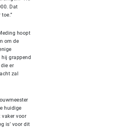
000. Dat
 toe.”
 Meding hoopt
en om de
 enige
t hij grappend
die er
acht zal
sbouwmeester
de huidige
 vaker voor
g is’ voor dit