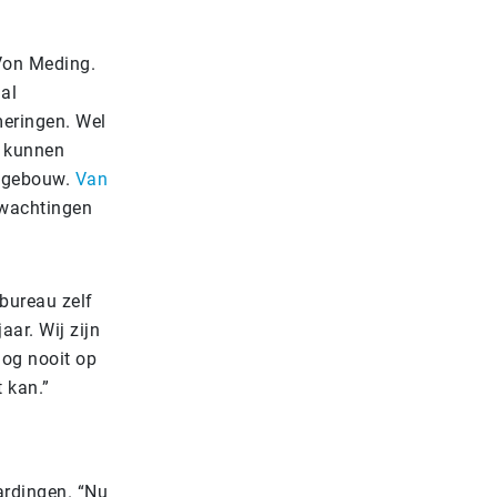
 Von Meding.
al
meringen. Wel
n kunnen
n gebouw.
Van
rwachtingen
 bureau zelf
aar. Wij zijn
nog nooit op
 kan.”
ardingen. “Nu