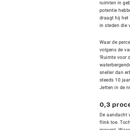
ruimten in ge
potentie hebb
draagt hij he
in steden die 
Waar de perce
volgens de va
‘Ruimte voor d
waterbergende
sneller dan er
steeds 10 jaar
Jetten in de 
0,3 proc
De aandacht v
flink toe. Toc
procent. Waar 