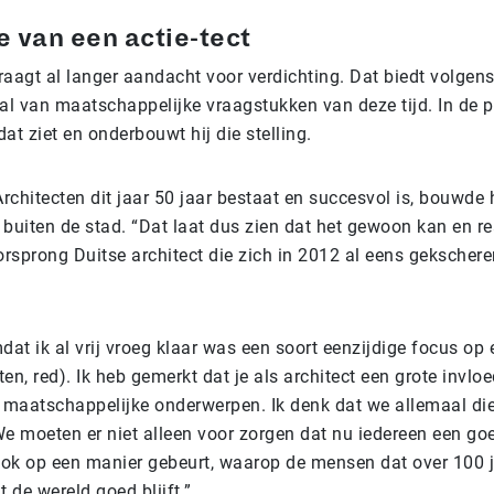
e van een actie-tect
aagt al langer aandacht voor verdichting. Dat biedt volgen
al van maatschappelijke vraagstukken van deze tijd. In de p
 dat ziet en onderbouwt hij die stelling.
chitecten dit jaar 50 jaar bestaat en succesvol is, bouwde 
 buiten de stad. “Dat laat dus zien dat het gewoon kan en rea
rsprong Duitse architect die zich in 2012 al eens gekscheren
t ik al vrij vroeg klaar was een soort eenzijdige focus op 
ten, red). Ik heb gemerkt dat je als architect een grote invlo
 maatschappelijke onderwerpen. Ik denk dat we allemaal die
e moeten er niet alleen voor zorgen dat nu iedereen een goe
ook op een manier gebeurt, waarop de mensen dat over 100 
 de wereld goed blijft.”