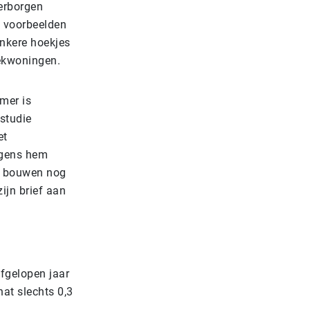
erborgen
 voorbeelden
nkere hoekjes
oekwoningen.
mer is
studie
et
lgens hem
jk bouwen nog
ijn brief aan
fgelopen jaar
hat slechts 0,3