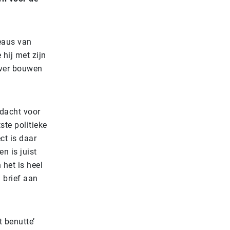
eaus van
 hij met zijn
over bouwen
ndacht voor
ste politieke
ct is daar
n is juist
 het is heel
 brief aan
t benutte’