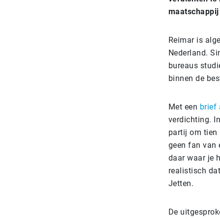
maatschappij 
Reimar is alg
Nederland. Sin
bureaus studi
binnen de bes
Met een
brief
verdichting. I
partij om tien
geen fan van 
daar waar je h
realistisch da
Jetten.
De uitgesproke