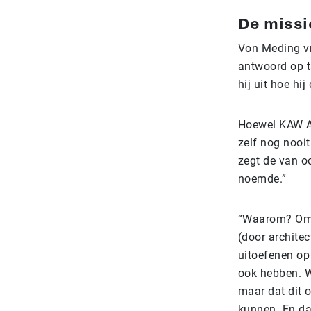
De missi
Von Meding vr
antwoord op t
hij uit hoe hij
Hoewel KAW Ar
zelf nog nooit
zegt de van oo
noemde.”
“Waarom? Omda
(door architec
uitoefenen op
ook hebben. W
maar dat dit 
kunnen. En dat