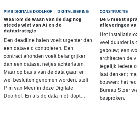
PIMS DIGITALE DOOLHOF
|
DIGITALISERING
CONSTRUCTIE
Waarom de waan van de dag nog
De 5 meest sp
steeds wint van AI en de
afleveringen va
datastrategie
Het installatielo
Een deadline halen voelt urgenter dan
veel duurder is 
een dataveld controleren. Een
gebouw; een won
contract afronden voelt belangrijker
architecten de v
dan een dataset netjes achterlaten.
tegelijk iedere 
Maar op basis van de data gaan er
laat denken; ma
wel besluiten genomen worden, stelt
bouwen; het rec
Pim van Meer in deze Digitale
Bureau Stoer we
Doolhof. En als de data niet klopt…
besproken.