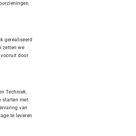
voorzieningen
k gerealiseerd
b zetten we
 vooruit door
en Techniek.
e starten met
 ervaring van
age te leveren