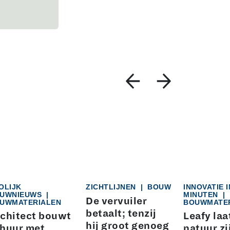
OLIJK
ZICHTLIJNEN
|
BOUW
INNOVATIE I
UWNIEUWS
|
MINUTEN
|
De vervuiler
UWMATERIALEN
BOUWMATE
betaalt; tenzij
chitect bouwt
Leafy laa
hij groot genoeg
huur met
natuur zi