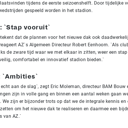
laatsvinden tijdens de eerste seizoenshelft. Door tijdelijke 
wedstrijden gespeeld worden in het stadion.
 `Stap vooruit`
etekent dat de plannen voor het nieuwe dak ook daadwerkelij
reageert AZ`s Algemeen Directeur Robert Eenhoorn. `Als clu
s de zware tijd waar we met elkaar in zitten, weer een stap
eilig, comfortabel en innovatief stadion bieden.`
 `Ambities`
echt aan de slag`, zegt Eric Moleman, directeur BAM Bouw 
ingen zijn in volle gang en binnen een aantal weken gaan w
 We zijn er bijzonder trots op dat we de integrale kennis en
etten om het nieuwe dak te realiseren en daarmee een bijdr
s van AZ.`