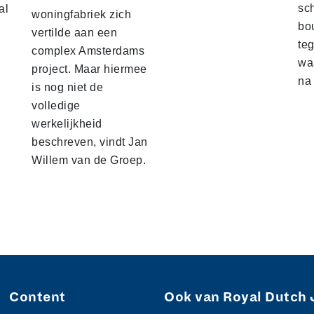
sc
al
woningfabriek zich
bo
vertilde aan een
te
complex Amsterdams
waa
project. Maar hiermee
na
is nog niet de
volledige
werkelijkheid
beschreven, vindt Jan
Willem van de Groep.
Content
Ook van Royal Dutch 