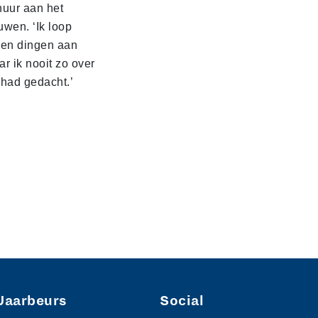
huur aan het
uwen. ‘Ik loop
gen dingen aan
r ik nooit zo over
 had gedacht.’
Jaarbeurs
Social