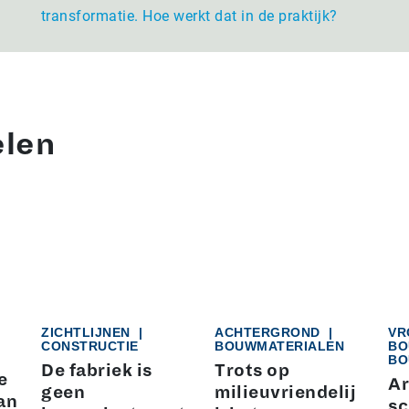
transformatie. Hoe werkt dat in de praktijk?
elen
ZICHTLIJNEN
|
ACHTERGROND
|
VR
CONSTRUCTIE
BOUWMATERIALEN
BO
BO
De fabriek is
Trots op
e
Ar
geen
milieuvriendelij
an
sc