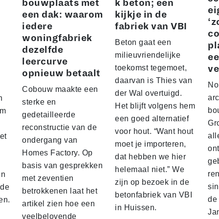
bouwplaats met
k beton; een
ei
een dak: waarom
kijkje in de
‘z
iedere
fabriek van VBI
co
woningfabriek
Beton gaat een
pl
dezelfde
milieuvriendelijke
ee
leercurve
toekomst tegemoet,
ve
opnieuw betaalt
daarvan is Thies van
No
Cobouw maakte een
der Wal overtuigd.
arc
n
sterke en
Het blijft volgens hem
bo
am
gedetailleerde
een goed alternatief
Gr
reconstructie van de
voor hout. “Want hout
all
et
ondergang van
moet je importeren,
on
Homes Factory. Op
dat hebben we hier
ge
basis van gesprekken
helemaal niet.” We
re
en
met zeventien
zijn op bezoek in de
sin
nde
betrokkenen laat het
betonfabriek van VBI
de 
en.
artikel zien hoe een
in Huissen.
Ja
veelbelovende