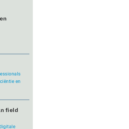
wen
fessionals
ciëntie en
n field
digitale