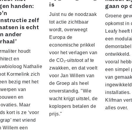
is
gen handen:
gaan op 
o’n
Juist nu de noodzaak
Groene geve
nstructie zelf
tot actie zichtbaar
opkomst in 
aatsen is echt
wordt, overweegt
Leafy heeft 
n ander
Europa de
een modulai
rhaal’
economische prikkel
demontabel
rmaliter houdt
voor het verlagen van
ontwikkeld.
hitect en
de CO₂-uitstoot af te
vooral hebb
uwbioloog Nathalie
zwakken, en dat voelt
een simpel 
oot Kormelink zich
voor Jan Willem van
van gemaak
een bezig met het
de Groep als heel
ingewikkel
twerpen van
onverstandig. "Wie
installaties
bouwen en
wacht krijgt uitstel, de
Klifman vert
novaties. Maar
koplopers betalen de
alles over.
ds kort is ze ‘voor
prijs."
grap’ met vriend
n Willem een