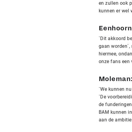
en zullen ook p
kunnen er wel 
Eenhoorn:
`Dit akkoord b
gaan worden`, 
hiermee, ondank
onze fans een v
Moleman:
`We kunnen nu 
`De voorbereid
de funderingen.
BAM kunnen inz
aan de ambitie