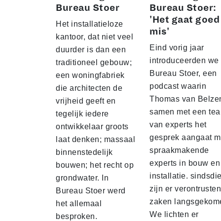
Bureau Stoer
Bureau Stoer:
'Het gaat goed
Het installatieloze
mis'
kantoor, dat niet veel
Eind vorig jaar
duurder is dan een
introduceerden we
traditioneel gebouw;
Bureau Stoer, een
een woningfabriek
podcast waarin
die architecten de
Thomas van Belze
vrijheid geeft en
samen met een te
tegelijk iedere
van experts het
ontwikkelaar groots
gesprek aangaat m
laat denken; massaal
spraakmakende
binnenstedelijk
experts in bouw en
bouwen; het recht op
installatie. sindsdi
grondwater. In
zijn er verontruste
Bureau Stoer werd
zaken langsgekom
het allemaal
We lichten er
besproken.