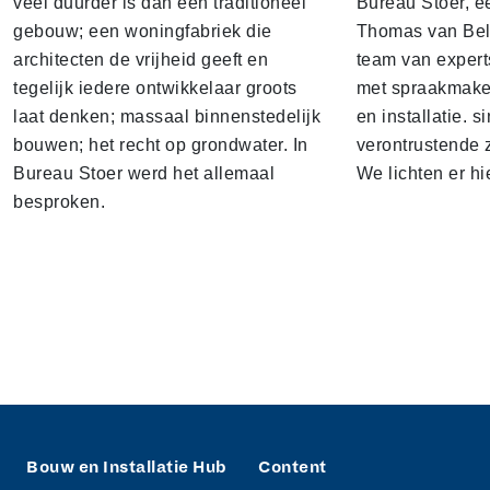
veel duurder is dan een traditioneel
Bureau Stoer, e
gebouw; een woningfabriek die
Thomas van Bel
architecten de vrijheid geeft en
team van expert
tegelijk iedere ontwikkelaar groots
met spraakmake
laat denken; massaal binnenstedelijk
en installatie. s
bouwen; het recht op grondwater. In
verontrustende
Bureau Stoer werd het allemaal
We lichten er hi
besproken.
Bouw en Installatie Hub
Content