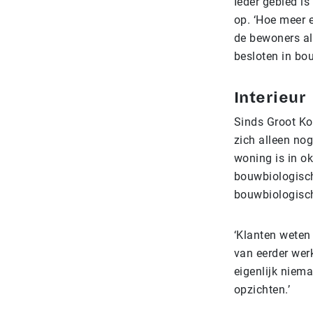
Ieder gebied is
op. ‘Hoe meer 
de bewoners al
besloten in bou
Interieur
Sinds Groot Ko
zich alleen no
woning is in o
bouwbiologisch
bouwbiologisc
‘Klanten weten 
van eerder werk
eigenlijk niem
opzichten.’