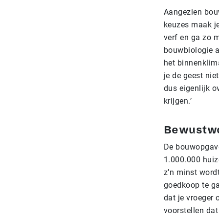
Aangezien bouwb
keuzes maak je
verf en ga zo 
bouwbiologie a
het binnenklim
je de geest nie
dus eigenlijk 
krijgen.’
Bewustw
De bouwopgave 
1.000.000 huiz
z’n minst word
goedkoop te ga
dat je vroeger
voorstellen da