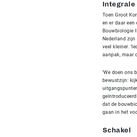
Integrale
Toen Groot Kor
en er daar een 
Bouwbiologie I
Nederland zijn 
veel kleiner. ‘
aanpak, maar o
‘We doen ons b
bewustzijn: ki
uitgangspunten
geïntroduceerd
dat de bouwbiol
gaan in het voo
Schakel