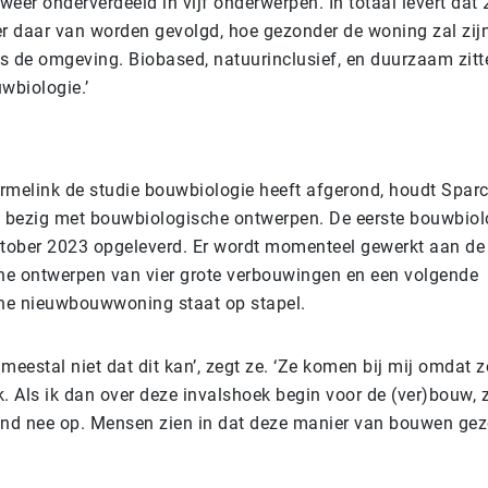
 weer onderverdeeld in vijf onderwerpen. In totaal levert dat 2
er daar van worden gevolgd, hoe gezonder de woning zal zijn
s de omgeving. Biobased, natuurinclusief, en duurzaam zitt
wbiologie.’
rmelink de studie bouwbiologie heeft afgerond, houdt Sparc
g bezig met bouwbiologische ontwerpen. De eerste bouwbio
ktober 2023 opgeleverd. Er wordt momenteel gewerkt aan de
e ontwerpen van vier grote verbouwingen en een volgende
he nieuwbouwwoning staat op stapel.
meestal niet dat dit kan’, zegt ze. ‘Ze komen bij mij omdat
. Als ik dan over deze invalshoek begin voor de (ver)bouw, 
and nee op. Mensen zien in dat deze manier van bouwen gezon