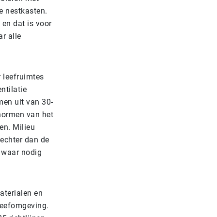
e nestkasten.
en dat is voor
r alle
 leefruimtes
ntilatie
men uit van 30-
 normen van het
n. Milieu
lechter dan de
n waar nodig
aterialen en
 leefomgeving.