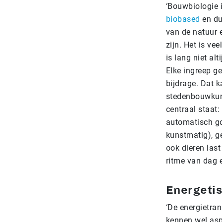
‘Bouwbiologie i
biobased
en d
van de natuur 
zijn. Het is v
is lang niet a
Elke ingreep ge
bijdrage. Dat 
stedenbouwkundi
centraal staat
automatisch go
kunstmatig), g
ook dieren last
ritme van dag e
Energeti
‘De energietran
kennen wel asp