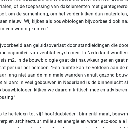
ialen, of de toepassing van dakelementen met geïntegreerd
ook om de samenhang, om het verder kijken dan materialen, 
en nieuw. Wij kijken als bouwbiologen bijvoorbeeld ook naa
e in een woning komen.’
ijvoorbeeld aan geluidsoverlast door standleidingen die door
ppe capaciteit van ventilatiesystemen. In Nederland wordt ve
sis m2. In de bouwbiologie gaat dat nauwkeuriger en gaat 
cht per uur per persoon. ‘Een ruimte kan zo voldoen aan de
ar lang niet aan de minimale waarden vanuit gezond bouwe
t al aan: in veel gebouwen in Nederland is de binnenlucht s
ls bouwbiologen kijken we daarom kritisch mee en advisere
ossing.’
s te herleiden tot vijf hoofdgebieden: binnenklimaat, bouwm
werp en architectuur, milieu en energie en water, eco-sociale