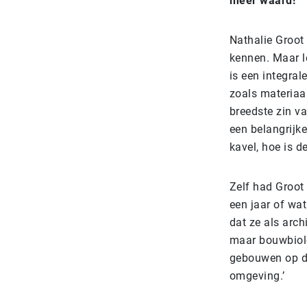
meer waard!’
Nathalie Groot
kennen. Maar le
is een integra
zoals materiaa
breedste zin va
een belangrijke
kavel, hoe is d
Zelf had Groot
een jaar of wa
dat ze als arch
maar bouwbiolog
gebouwen op de
omgeving.’