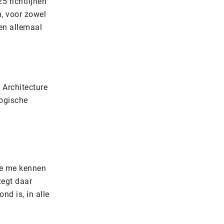
5 richtlijnen
, voor zowel
en allemaal
 Architecture
logische
 ze me kennen
zegt daar
d is, in alle