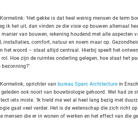
 Kormelink: ‘Het gekke is dat heel weinig mensen de term b
g ik het uit, dan vinden ze die visie op bouwen allemaal hee
le manier van bouwen, rekening houdend met alle aspecten 
l, installaties, comfort, natuur en noem maar op. Gezondhei
n het woord – staat altijd centraal. Hierbij speelt het ontwe
 rol. Hoe zijn de ruimtes onderling gelegen, hoe staat het p
e bezonning?’
 Kormelink, oprichter van
bureau Sparc Architecture
in Ensch
t geleden ook nooit van bouwbiologie gehoord. Wel had ze st
itect iets miste. ‘Ik hield me wel al heel lang bezig met du
ie gaat veel verder. Het is de wetenschap die zich richt op
 mensen die er in wonen of werken en het effect van die 