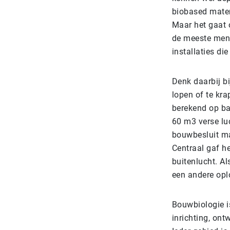
biobased mater
Maar het gaat 
de meeste mens
installaties di
Denk daarbij b
lopen of te kra
berekend op ba
60 m3 verse lu
bouwbesluit ma
Centraal gaf he
buitenlucht. A
een andere opl
Bouwbiologie i
inrichting, ont