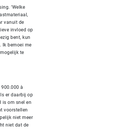
sing. ‘Welke
astmateriaal,
r vanuit de
ieve invloed op
ezig bent, kun
n. Ik bemoei me
mogelijk te
n 900.000 à
s er daarbij op
l is om snel en
t voorstellen
elijk niet meer
t niet dat de