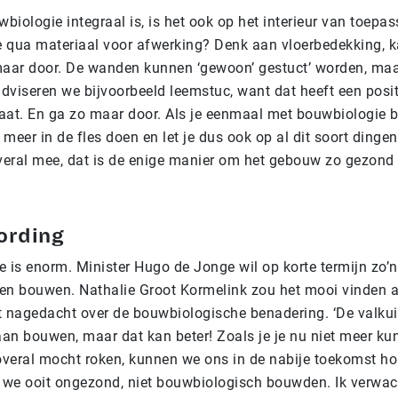
iologie integraal is, is het ook op het interieur van toepas
 qua materiaal voor afwerking? Denk aan vloerbedekking, k
maar door. De wanden kunnen ‘gewoon’ gestuct’ worden, maa
dviseren we bijvoorbeeld leemstuc, want dat heeft een posit
aat. En ga zo maar door. Als je eenmaal met bouwbiologie b
t meer in de fles doen en let je dus ook op al dit soort dinge
overal mee, dat is de enige manier om het gebouw zo gezond 
ording
is enorm. Minister Hugo de Jonge wil op korte termijn zo’
en bouwen. Nathalie Groot Kormelink zou het mooi vinden al
t nagedacht over de bouwbiologische benadering. ‘De valkui
an bouwen, maar dat kan beter! Zoals je je nu niet meer kun
 overal mocht roken, kunnen we ons in de nabije toekomst hop
t we ooit ongezond, niet bouwbiologisch bouwden. Ik verwach