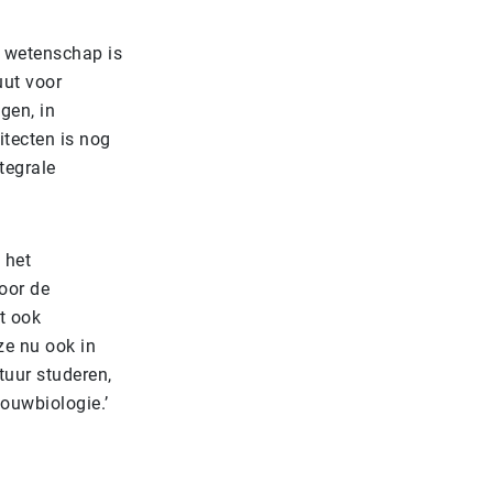
e wetenschap is
uut voor
gen, in
itecten is nog
tegrale
.
 het
oor de
t ook
ze nu ook in
tuur studeren,
bouwbiologie.’