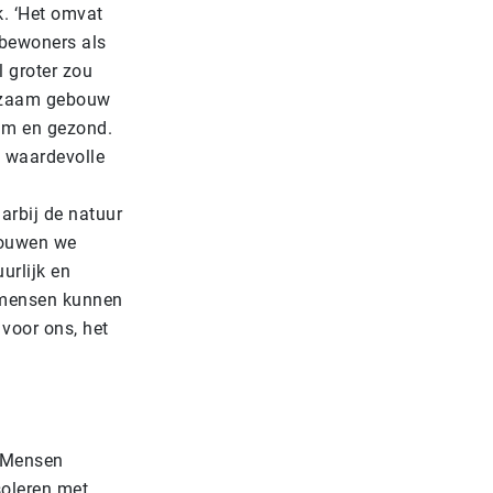
k. ‘Het omvat
 bewoners als
 groter zou
urzaam gebouw
aam en gezond.
n waardevolle
arbij de natuur
 bouwen we
urlijk en
 mensen kunnen
 voor ons, het
 ‘Mensen
soleren met