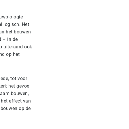
ouwbiologie
l logisch. Het
van het bouwen
d – in de
rp uiteraard ook
and op het
ede, tot voor
erk het gevoel
urzaam bouwen,
 het effect van
gebouwen op de