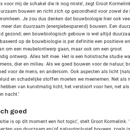
s voor mij de schakel die ik nog miste’, zegt Groot Kormelin
uurzaam bouwen en richt zich op gezondheid voor zowel de
eromheen. Je zou dus denken dat bouwbiologie hier ook veel
eel meer dan duurzaam (energiebesparend) bouwen. Een du
ltijd gezond; een bouwbiologisch gebouw is wel altijd duurz
baseerd op de bouwbiologie is per definitie een positieve e
kan om een meubelontwerp gaan, maar ook om een groot
g ontwerp. Alles telt mee. Het is een holistische studie wa
: mens, dier en milieu. Als we goed bouwen voor de natuur,
ed voor de mens, en andersom. Ook aspecten als licht (natu
eluid en schadelijke stoffen moeten we meenemen. Net als
 hebben van kunstmatig licht, het verstoort voor hen, net als
n nacht.’
sch goed
sitie is op dit moment een hot topic’, stelt Groot Kormelink.
ecten van duurzaam en/of natuurinclusief bouwen, zoals i