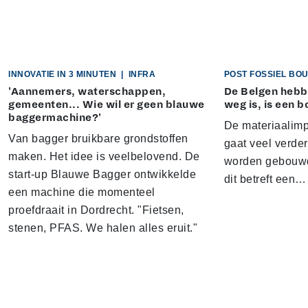
INNOVATIE IN 3 MINUTEN
|
INFRA
POST FOSSIEL B
'Aannemers, waterschappen,
De Belgen hebbe
gemeenten... Wie wil er geen blauwe
weg is, is een 
baggermachine?'
De materiaalim
Van bagger bruikbare grondstoffen
gaat veel verde
maken. Het idee is veelbelovend. De
worden gebouwd.
start-up Blauwe Bagger ontwikkelde
dit betreft een…
een machine die momenteel
proefdraait in Dordrecht. "Fietsen,
stenen, PFAS. We halen alles eruit."