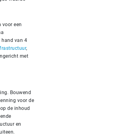
 voor een
ma
e hand van 4
nfrastructuur
,
ingericht met
ning. Bouwend
kenning voor de
t op de inhoud
pende
uctuur en
uiteen.