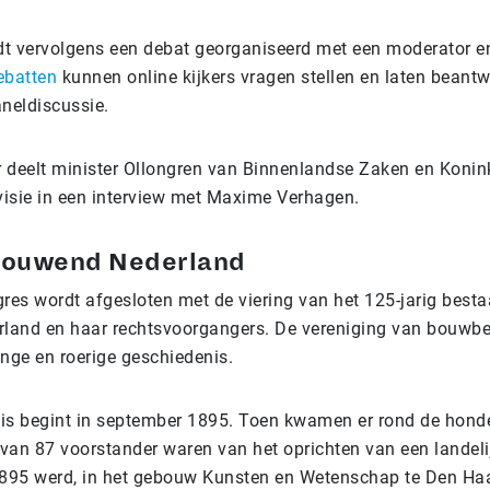
t vervolgens een debat georganiseerd met een moderator e
ebatten
kunnen online kijkers vragen stellen en laten beant
aneldiscussie.
 deelt minister Ollongren van Binnenlandse Zaken en Koninkr
isie in een interview met Maxime Verhagen.
 Bouwend Nederland
gres wordt afgesloten met de viering van het 125-jarig best
and en haar rechtsvoorgangers. De vereniging van bouwbed
ange en roerige geschiedenis.
is begint in september 1895. Toen kwamen er rond de hon
arvan 87 voorstander waren van het oprichten van een landel
895 werd, in het gebouw Kunsten en Wetenschap te Den Haa