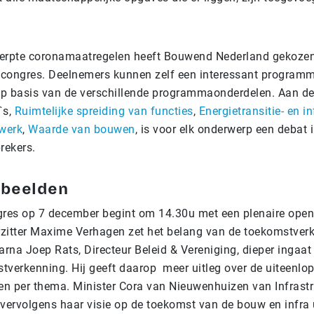
herpte coronamaatregelen heeft Bouwend Nederland gekozen
e congres. Deelnemers kunnen zelf een interessant program
p basis van de verschillende programmaonderdelen. Aan d
`s,
Ruimtelijke spreiding van functies
,
Energietransitie- en i
werk
,
Waarde van bouwen
, is voor elk onderwerp een debat 
rekers.
beelden
gres op 7 december begint om 14.30u met een plenaire ope
zitter Maxime Verhagen zet het belang van de toekomstver
arna Joep Rats, Directeur Beleid & Vereniging, dieper ingaa
tverkenning. Hij geeft daarop meer uitleg over de uiteenlo
n per thema. Minister Cora van Nieuwenhuizen van Infrastr
 vervolgens haar visie op de toekomst van de bouw en infra 