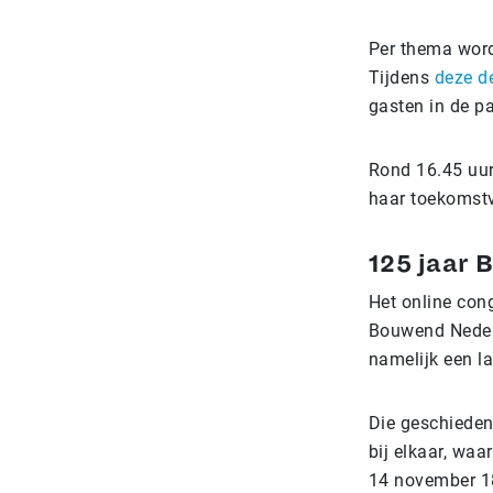
Per thema word
Tijdens
deze d
gasten in de p
Rond 16.45 uur
haar toekomstv
125 jaar
Het online con
Bouwend Nederl
namelijk een l
Die geschieden
bij elkaar, wa
14 november 1