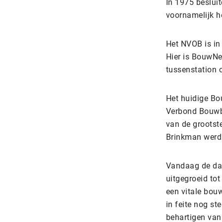
In 1975 beslui
voornamelijk he
Het NVOB is in
Hier is BouwNe
tussenstation
Het huidige Bo
Verbond Bouwb
van de grootst
Brinkman werd 
Vandaag de da
uitgegroeid to
een vitale bou
in feite nog s
behartigen van 