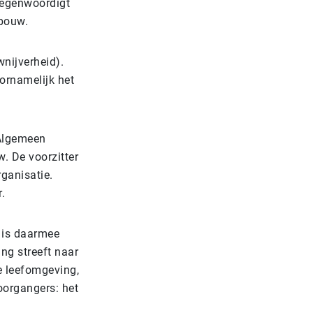
tegenwoordigt
tsbouw.
nijverheid).
ornamelijk het
 Algemeen
 De voorzitter
ganisatie.
.
 is daarmee
ng streeft naar
e leefomgeving,
oorgangers: het