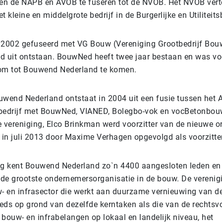
ten de NAPB en AVOB te fuseren tot de NVOB. Het NVOB ver
t kleine en middelgrote bedrijf in de Burgerlijke en Utilitei
 2002 gefuseerd met VG Bouw (Vereniging Grootbedrijf Bouw
d uit ontstaan. BouwNed heeft twee jaar bestaan en was vo
 om tot Bouwend Nederland te komen.
uwend Nederland ontstaat in 2004 uit een fusie tussen het
edrijf met BouwNed, VIANED, Bolegbo-vok en vocBetonbouw.
e vereniging, Elco Brinkman werd voorzitter van de nieuwe or
in juli 2013 door Maxime Verhagen opgevolgd als voorzitter
g kent Bouwend Nederland zo`n 4400 aangesloten leden en
t de grootste ondernemersorganisatie in de bouw. De verenigi
w- en infrasector die werkt aan duurzame vernieuwing van d
teeds op grond van dezelfde kerntaken als die van de rechtsv
bouw- en infrabelangen op lokaal en landelijk niveau, het