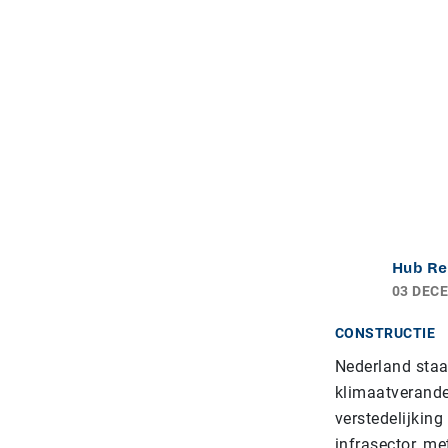
Hub Re
03 DEC
CONSTRUCTIE
Nederland staa
klimaatverander
verstedelijkin
infrasector, m