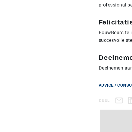
professionalis
Felicitati
BouwBeurs feli
succesvolle st
Deelneme
Deelnemen aan
ADVICE / CONS
DEEL