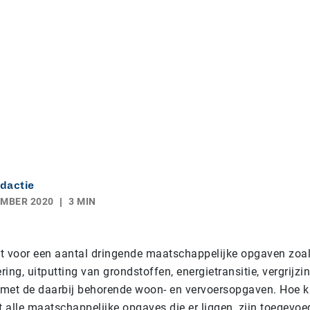
dactie
EMBER 2020
3 MIN
t voor een aantal dringende maatschappelijke opgaven zoa
ing, uitputting van grondstoffen, energietransitie, vergrijzi
g met de daarbij behorende woon- en vervoersopgaven. Hoe 
et alle maatschappelijke opgaves die er liggen, zijn toegevo