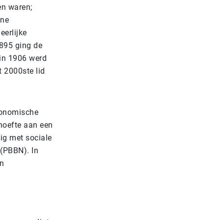
en waren;
ene
eerlijke
1895 ging de
 in 1906 werd
t 2000ste lid
conomische
hoefte aan een
ig met sociale
 (PBBN). In
en