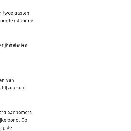
n twee gasten.
woorden door de
ijksrelaties
aan van
rijven kent
derd aannemers
ijke bond. Op
g, de