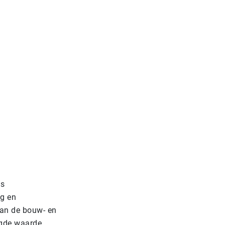
ls
ng en
kan de bouw- en
egde waarde