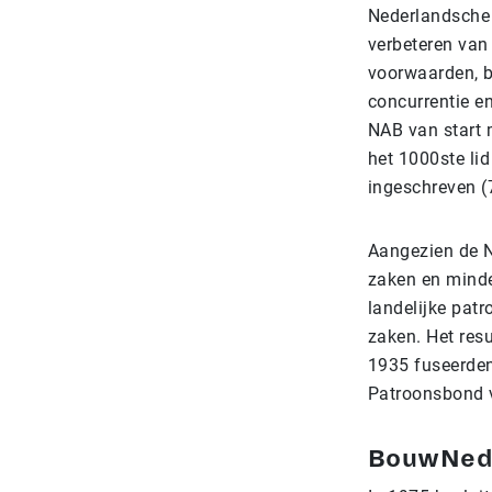
Nederlandsche 
verbeteren van
voorwaarden, b
concurrentie e
NAB van start m
het 1000ste li
ingeschreven (
Aangezien de N
zaken en minde
landelijke pat
zaken. Het res
1935 fuseerde
Patroonsbond 
BouwNe