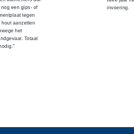
 nog een gips‑ of
invoering.
mentplaat tegen
t hout aanzetten
nwege het
andgevaar. Totaal
nodig.”