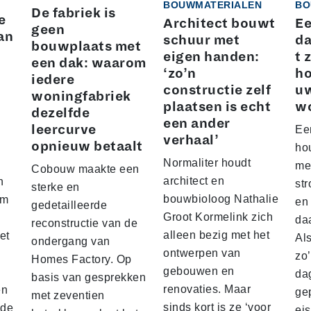
BOUWMATERIALEN
BO
De fabriek is
e
Architect bouwt
Ee
geen
an
schuur met
da
bouwplaats met
eigen handen:
t 
een dak: waarom
‘zo’n
ho
iedere
constructie zelf
u
woningfabriek
plaatsen is echt
w
dezelfde
een ander
leercurve
Ee
verhaal’
opnieuw betaalt
hou
Normaliter houdt
me
Cobouw maakte een
architect en
n
str
sterke en
bouwbioloog Nathalie
am
en
gedetailleerde
Groot Kormelink zich
da
reconstructie van de
alleen bezig met het
et
Al
ondergang van
ontwerpen van
zo
Homes Factory. Op
gebouwen en
da
basis van gesprekken
renovaties. Maar
en
ge
met zeventien
sinds kort is ze ‘voor
nde
ei