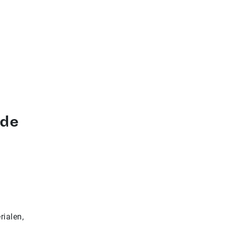
nde
rialen,