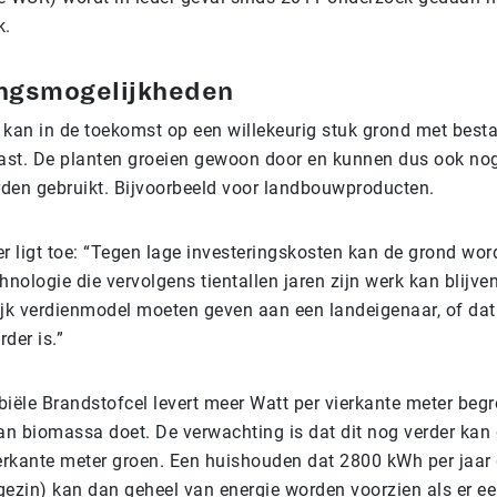
k.
ngsmogelijkheden
 kan in de toekomst op een willekeurig stuk grond met best
st. De planten groeien gewoon door en kunnen dus ook no
den gebruikt. Bijvoorbeeld voor landbouwproducten.
r ligt toe: “Tegen lage investeringskosten kan de grond wor
hnologie die vervolgens tientallen jaren zijn werk kan blijve
ijk verdienmodel moeten geven aan een landeigenaar, of dat
der is.”
biële Brandstofcel levert meer Watt per vierkante meter beg
van biomassa doet. De verwachting is dat dit nog verder kan
ierkante meter groen. Een huishouden dat 2800 kWh per jaar 
 gezin) kan dan geheel van energie worden voorzien als er e