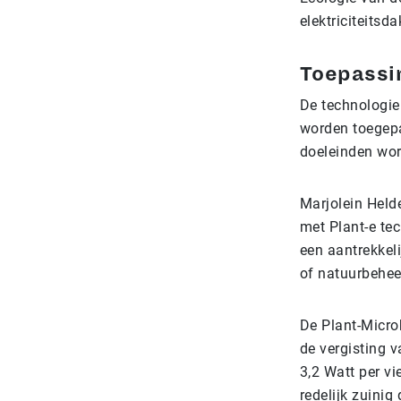
elektriciteitsda
Toepassi
De technologie
worden toegepa
doeleinden wor
Marjolein Helde
met Plant-e tec
een aantrekkel
of natuurbeheer
De Plant-Micro
de vergisting 
3,2 Watt per v
redelijk zuinig