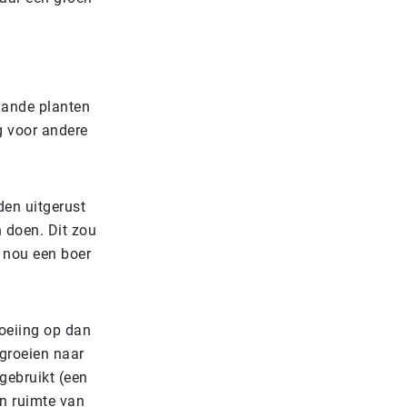
aande planten
g voor andere
den uitgerust
n doen. Dit zou
 nou een boer
roeiing op dan
 groeien naar
gebruikt (een
en ruimte van