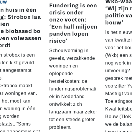
Wkb-waa
UW
Fundering is een
‘Wij zijn 
n huis in één
crisis onder
politie v
g: Strobox laa
onze voeten:
bouw’
zien
‘Een half miljoen
e biobased bo
Is het nieuw
panden lopen
wen volwassen
van kwalite
risico’
ordt
voor het b
Scheurvorming in
n strobox is een
(Wkb) een s
gevels, verzakkende
ten kist gevuld
nog werk in
woningen en
t aangestampt
uitvoering? 
oplopende
o,
gesprek me
herstelkosten: de
 Strobox maakt
voorzitter 
funderingsproblemati
ar woningen van.
Mastrigt va
ek in Nederland
s het moet kan
Toelatingso
ontwikkelt zich
’n woning in één
Kwaliteitsb
langzaam maar zeker
g worden
Bouw (TloK
tot een steeds groter
plaatst. “Soms
we de balan
probleem.
sen aannemers dat
twee jaar n