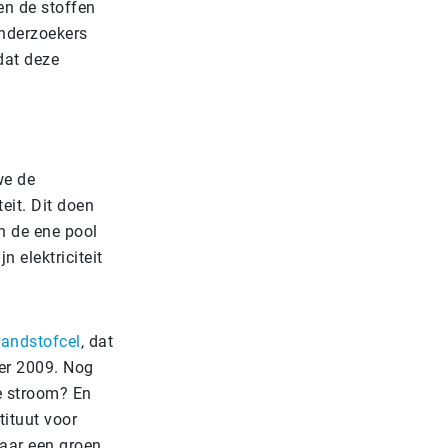
en de stoffen
Onderzoekers
dat deze
we de
eit. Dit doen
n de ene pool
 elektriciteit
randstofcel
, dat
ber 2009. Nog
de stroom? En
tituut voor
aar een groen