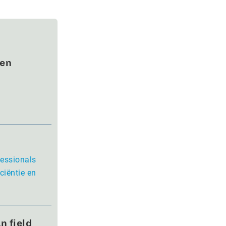
wen
fessionals
ciëntie en
n field