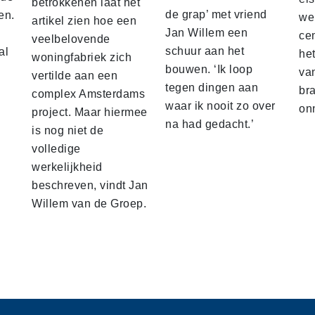
betrokkenen laat het
de grap’ met vriend
en.
we
artikel zien hoe een
Jan Willem een
ce
veelbelovende
schuur aan het
al
he
woningfabriek zich
bouwen. ‘Ik loop
va
vertilde aan een
tegen dingen aan
br
complex Amsterdams
waar ik nooit zo over
on
project. Maar hiermee
na had gedacht.’
is nog niet de
volledige
werkelijkheid
beschreven, vindt Jan
Willem van de Groep.