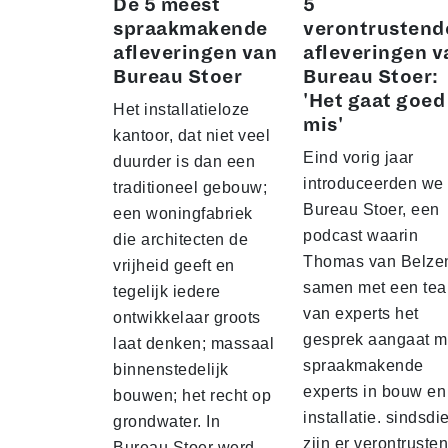
De 5 meest
5
spraakmakende
verontrustend
afleveringen van
afleveringen v
Bureau Stoer
Bureau Stoer:
'Het gaat goed
Het installatieloze
mis'
kantoor, dat niet veel
Eind vorig jaar
duurder is dan een
introduceerden we
traditioneel gebouw;
Bureau Stoer, een
een woningfabriek
podcast waarin
die architecten de
Thomas van Belze
vrijheid geeft en
samen met een te
tegelijk iedere
van experts het
ontwikkelaar groots
gesprek aangaat m
laat denken; massaal
spraakmakende
binnenstedelijk
experts in bouw en
bouwen; het recht op
installatie. sindsdi
grondwater. In
zijn er verontruste
Bureau Stoer werd