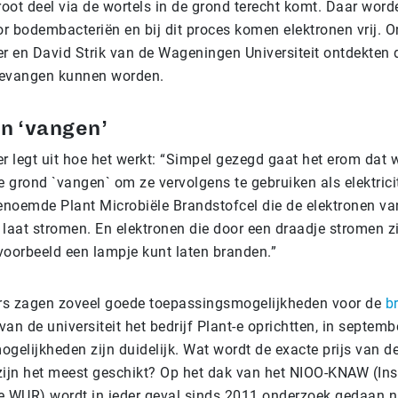
oot deel via de wortels in de grond terecht komt. Daar word
r bodembacteriën en bij dit proces komen elektronen vrij. 
er en David Strik van de Wageningen Universiteit ontdekten 
gevangen kunnen worden.
n ‘vangen’
r legt uit hoe het werkt: “Simpel gezegd gaat het erom dat 
e grond `vangen` om ze vervolgens te gebruiken als elektricit
noemde Plant Microbiële Brandstofcel die de elektronen va
laat stromen. En elektronen die door een draadje stromen zijn
voorbeeld een lampje kunt laten branden.”
rs zagen zoveel goede toepassingsmogelijkheden voor de
b
 van de universiteit het bedrijf Plant-e oprichtten, in septem
mogelijkheden zijn duidelijk. Wat wordt de exacte prijs van 
zijn het meest geschikt? Op het dak van het NIOO-KNAW (Ins
e WUR) wordt in ieder geval sinds 2011 onderzoek gedaan n