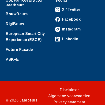
Ook van Royal Dutch
Social
Jaarbeurs
X / Twitter
BouwBeurs
Facebook
DigiBouw
Instagram
European Smart City
LinkedIn
Experience (ESCE)
Future Facade
VSK+E
Disclaimer
Algemene voorwaarden
© 2026 Jaarbeurs
Privacy statement