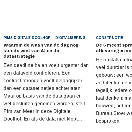
PIMS DIGITALE DOOLHOF
|
DIGITALISERING
CONSTRUCTIE
Waarom de waan van de dag nog
De 5 meest sp
steeds wint van AI en de
afleveringen va
datastrategie
Het installatielo
Een deadline halen voelt urgenter dan
veel duurder is 
een dataveld controleren. Een
gebouw; een won
contract afronden voelt belangrijker
architecten de v
dan een dataset netjes achterlaten.
tegelijk iedere 
Maar op basis van de data gaan er
laat denken; ma
wel besluiten genomen worden, stelt
bouwen; het rec
Pim van Meer in deze Digitale
Bureau Stoer we
Doolhof. En als de data niet klopt…
besproken.