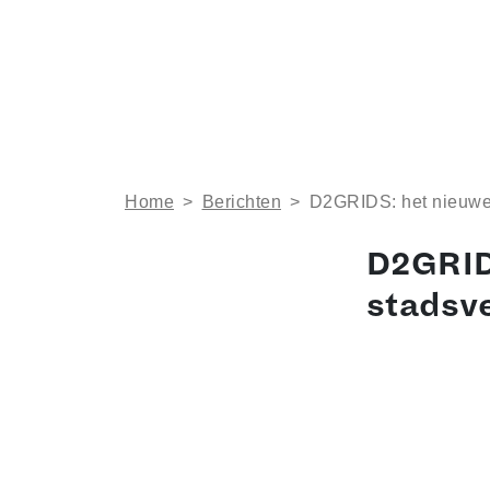
Home
>
Berichten
>
D2GRIDS: het nieuwe
D2GRID
stadsv