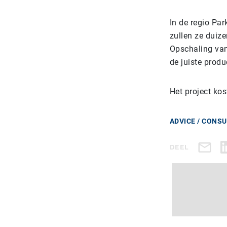
In de regio Pa
zullen ze duiz
Opschaling van
de juiste prod
Het project kos
ADVICE / CONS
DEEL