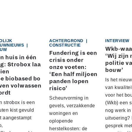
OLIJK
ACHTERGROND
|
INTERVIEW
UWNIEUWS
|
CONSTRUCTIE
Wkb-waa
UW
Fundering is een
‘Wij zijn 
n huis in één
crisis onder
politie v
g: Strobox laa
onze voeten:
bouw’
zien
‘Een half miljoen
e biobased bo
Is het nieuw
panden lopen
wen volwassen
van kwalite
risico’
ordt
voor het b
Scheurvorming in
n strobox is een
(Wkb) een s
gevels, verzakkende
ten kist gevuld
nog werk in
woningen en
t aangestampt
uitvoering? 
oplopende
o,
gesprek me
herstelkosten: de