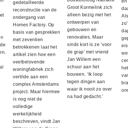
am
en
gedetailleerde
Groot Kormelink zich
da
reconstructie van de
alleen bezig met het
et
Al
ondergang van
ontwerpen van
zo
Homes Factory. Op
gebouwen en
da
basis van gesprekken
renovaties. Maar
en
ge
met zeventien
sinds kort is ze ‘voor
nde
ei
betrokkenen laat het
de grap’ met vriend
en.
we
artikel zien hoe een
Jan Willem een
ce
veelbelovende
schuur aan het
al
he
woningfabriek zich
bouwen. ‘Ik loop
va
vertilde aan een
tegen dingen aan
br
complex Amsterdams
waar ik nooit zo over
on
project. Maar hiermee
na had gedacht.’
is nog niet de
volledige
werkelijkheid
beschreven, vindt Jan