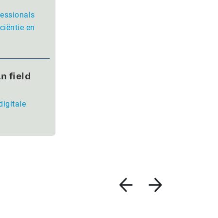
fessionals
ciëntie en
n field
digitale