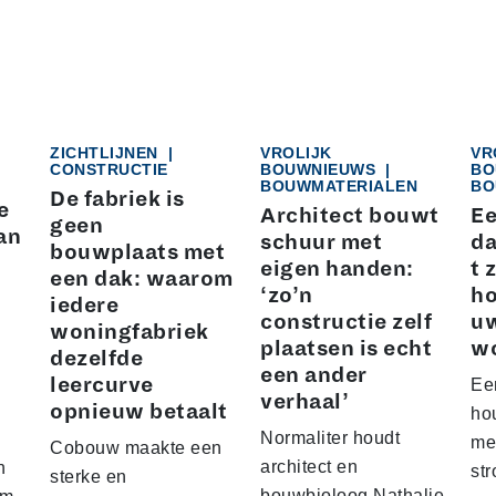
ZICHTLIJNEN
|
VROLIJK
VR
CONSTRUCTIE
BOUWNIEUWS
|
BO
BOUWMATERIALEN
BO
De fabriek is
e
Architect bouwt
Ee
geen
an
schuur met
da
bouwplaats met
eigen handen:
t 
een dak: waarom
‘zo’n
ho
iedere
constructie zelf
u
woningfabriek
plaatsen is echt
w
dezelfde
een ander
leercurve
Ee
verhaal’
opnieuw betaalt
hou
Normaliter houdt
me
Cobouw maakte een
architect en
n
str
sterke en
bouwbioloog Nathalie