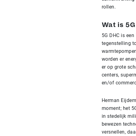
rollen.
Wat is 5
5G DHC is een 
tegenstelling 
warmtepompen, 
worden er ener
er op grote sc
centers, super
en/of commerci
Herman Eijdems 
moment; het 5G
in stedelijk mi
bewezen techno
versnellen, daa