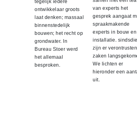
samen met een te
tegelijk iedere
van experts het
ontwikkelaar groots
gesprek aangaat m
laat denken; massaal
spraakmakende
binnenstedelijk
experts in bouw en
bouwen; het recht op
installatie. sindsdi
grondwater. In
zijn er verontruste
Bureau Stoer werd
zaken langsgekom
het allemaal
We lichten er
besproken.
hieronder een aant
uit.