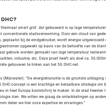
G DHC?
`thermaal smart grid` dat gebaseerd is op lage temperaturen
tot conventionele stadsverwarming. Door een cloud van gede
geplaatst bij de eindgebruiker, wordt energie uitgewisseld 
giestromen opgewekt op basis van de behoefte van de klant
haal gebruik worden gemaakt van lage temperatuur restwarm
markten, industrie, etc. Deze proef heeft als doel ca. 50.00
ële gebouwen te linken aan het 5G DHC-net.
(Mijnwater): “De energietransitie is de grootste uitdaging 
 DHC-concept is een krachtige en betaalbare strategie om
lieu in heel Europa koolstofvrij te maken. In de stad Heerlen 
logie zien. We willen we graag de ontwikkelingen op ander
rom delen we hier onze expertise en ervaringen.”