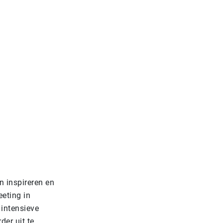
n inspireren en
eting in
 intensieve
er uit te