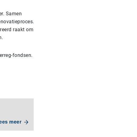
ler. Samen
enovatieproces.
ireerd raakt om
n.
terreg-fondsen.
ees meer