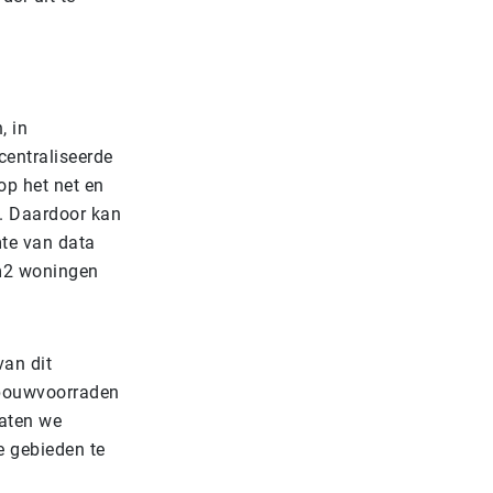
, in
centraliseerde
op het net en
. Daardoor kan
te van data
0m2 woningen
van dit
 bouwvoorraden
laten we
e gebieden te