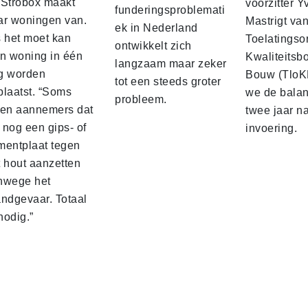
 Strobox maakt
voorzitter 
funderingsproblemati
ar woningen van.
Mastrigt va
ek in Nederland
s het moet kan
Toelatingso
ontwikkelt zich
’n woning in één
Kwaliteitsb
langzaam maar zeker
g worden
Bouw (TloK
tot een steeds groter
plaatst. “Soms
we de balan
probleem.
sen aannemers dat
twee jaar n
 nog een gips‑ of
invoering.
mentplaat tegen
t hout aanzetten
nwege het
andgevaar. Totaal
nodig.”