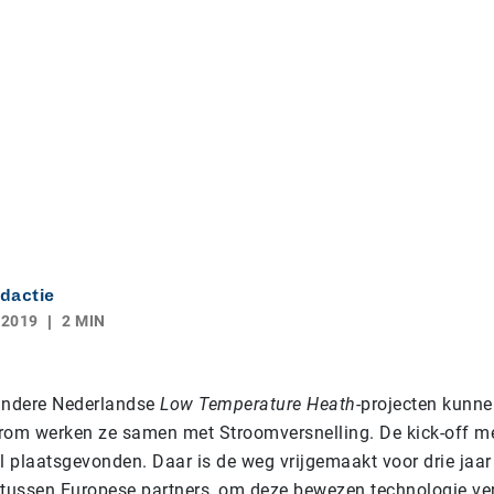
dactie
 2019
2 MIN
andere Nederlandse
Low Temperature Heath
-projecten kunne
rom werken ze samen met Stroomversnelling. De kick-off me
l plaatsgevonden. Daar is de weg vrijgemaakt voor drie jaar
ussen Europese partners, om deze bewezen technologie verd