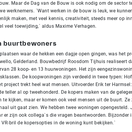
bouw. Maar de Dag van de Bouw is ook nodig om de sector t
uwe werknemers. `Want werken in de bouw is leuk, we kunnen 
ijk maken, met veel kennis, creativiteit, steeds meer op in
eel veel toewijding,` aldus Maxime Verhagen.
n buurtbewoners
laatsen waar de hekken een dagje open gingen, was het pr
Twello, Gelderland. Bouwbedrijf Roosdom Tijhuis realiseert d
van 28 koop- en 13 huurwoningen. Het zijn eengezinswonin
jsklassen. De koopwoningen zijn verdeeld in twee typen: Hof
et project trekt heel wat mensen. Uitvoerder Erik ter Harmsel
e teller al op tweehonderd. De kopers maken van de gelege
 te kijken, maar er komen ook veel mensen uit de buurt. Ze
emaal uit gaat zien. We hebben twee woningen opengesteld. J
 er zijn ook collega`s die vragen beantwoorden. Bijzonder i
VR-bril de kopersopties in de woning kunt bekijken.`