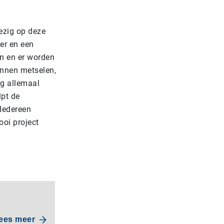
ezig op deze
er en een
en en er worden
kunnen metselen,
ag allemaal
pt de
 Iedereen
ooi project
ees meer