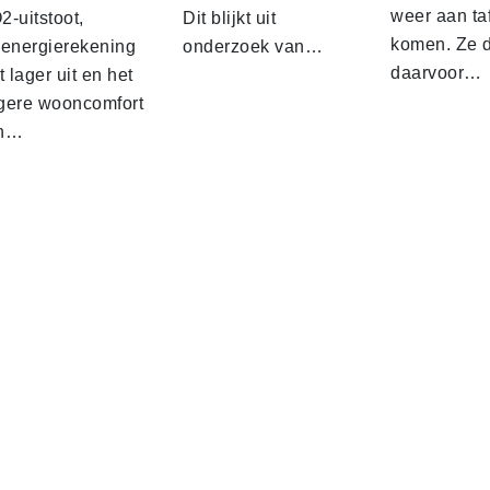
weer aan taf
-uitstoot,
Dit blijkt uit
komen. Ze 
 energierekening
onderzoek van…
daarvoor…
t lager uit en het
gere wooncomfort
n…