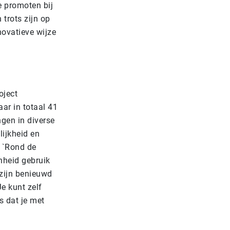
e promoten bij
trots zijn op
novatieve wijze
oject
aar in totaal 41
gen in diverse
lijkheid en
: `Rond de
nheid gebruik
 zijn benieuwd
e kunt zelf
s dat je met