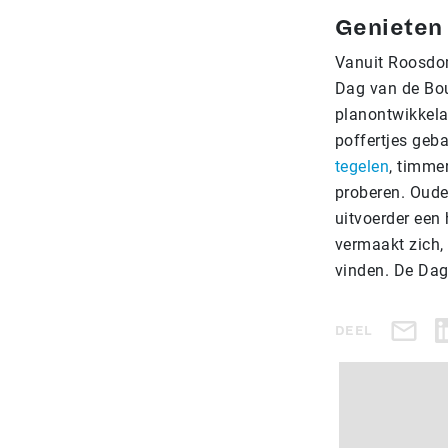
Genieten
Vanuit Roosdom
Dag van de Bou
planontwikkelaa
poffertjes geba
tegelen
, timme
proberen. Oude
uitvoerder een 
vermaakt zich,
vinden. De Dag
DEEL