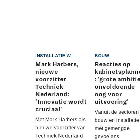
INSTALLATIE W
BOUW
Mark Harbers,
Reacties op
nieuwe
kabinetsplann
voorzitter
: 'grote ambiti
Techniek
onvoldoende
Nederland:
oog voor
‘Innovatie wordt
uitvoering'
cruciaal'
Vanuit de sectoren
Met Mark Harbers als
bouw en installatie
nieuwe voorzitter van
met gemengde
Techniek Nederland
gevoelens