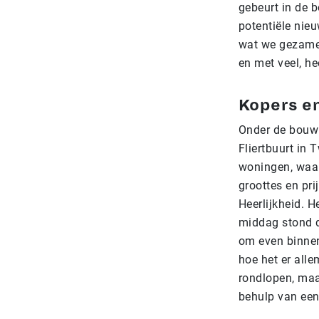
gebeurt in de 
potentiële nie
wat we gezamenl
en met veel, h
Kopers e
Onder de bouwp
Fliertbuurt in 
woningen, waar
groottes en pri
Heerlijkheid. H
middag stond d
om even binnen
hoe het er all
rondlopen, maar
behulp van een 