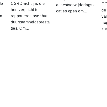
de
CSRD-richtlijn, die
CO2
asbestverwijderingslo
hen verplicht te
de
caties open om…
en
rapporteren over hun
val
duurzaamheidspresta
ho
ties. Om…
ka