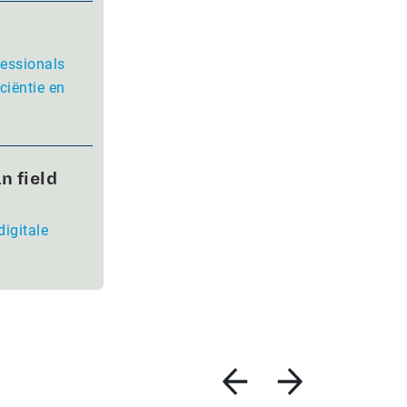
fessionals
ciëntie en
n field
digitale