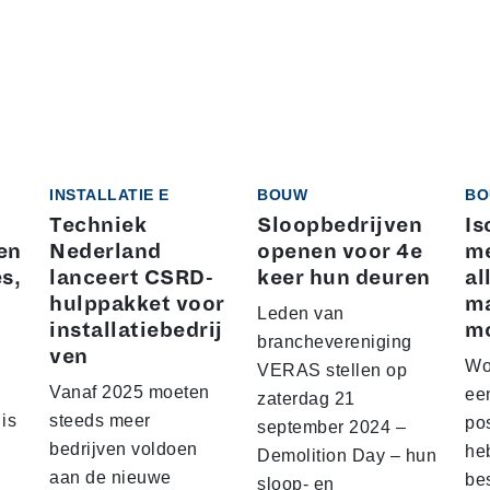
INSTALLATIE E
BOUW
BO
Techniek
Sloopbedrijven
Is
en
Nederland
openen voor 4e
me
es,
lanceert CSRD-
keer hun deuren
al
hulppakket voor
ma
Leden van
installatiebedrij
mo
branchevereniging
ven
Wo
VERAS stellen op
Vanaf 2025 moeten
ee
zaterdag 21
 is
steeds meer
pos
september 2024 –
bedrijven voldoen
he
Demolition Day – hun
aan de nieuwe
be
sloop- en