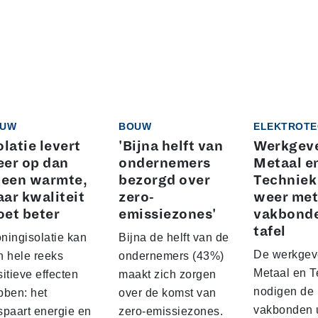
UW
BOUW
ELEKTROTE
olatie levert
'Bijna helft van
Werkgeve
er op dan
ondernemers
Metaal e
leen warmte,
bezorgd over
Techniek
ar kwaliteit
zero-
weer met
et beter
emissiezones'
vakbond
tafel
ningisolatie kan
Bijna de helft van de
De werkgeve
n hele reeks
ondernemers (43%)
Metaal en T
itieve effecten
maakt zich zorgen
nodigen de
bben: het
over de komst van
vakbonden 
spaart energie en
zero-emissiezones.