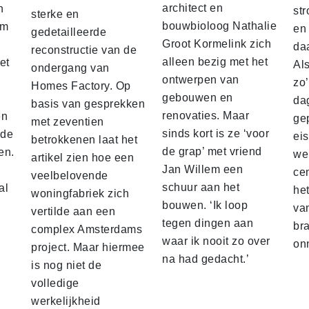
architect en
n
str
sterke en
bouwbioloog Nathalie
am
en
gedetailleerde
Groot Kormelink zich
da
reconstructie van de
alleen bezig met het
et
Al
ondergang van
ontwerpen van
zo
Homes Factory. Op
gebouwen en
da
basis van gesprekken
renovaties. Maar
en
ge
met zeventien
sinds kort is ze ‘voor
nde
ei
betrokkenen laat het
de grap’ met vriend
en.
we
artikel zien hoe een
Jan Willem een
ce
veelbelovende
schuur aan het
al
he
woningfabriek zich
bouwen. ‘Ik loop
va
vertilde aan een
tegen dingen aan
br
complex Amsterdams
waar ik nooit zo over
on
project. Maar hiermee
na had gedacht.’
is nog niet de
volledige
werkelijkheid