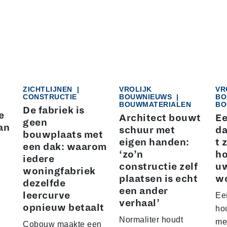
ZICHTLIJNEN
|
VROLIJK
VR
CONSTRUCTIE
BOUWNIEUWS
|
BO
BOUWMATERIALEN
BO
De fabriek is
e
Architect bouwt
Ee
geen
an
schuur met
da
bouwplaats met
eigen handen:
t 
een dak: waarom
‘zo’n
ho
iedere
constructie zelf
u
woningfabriek
plaatsen is echt
w
dezelfde
een ander
leercurve
Ee
verhaal’
opnieuw betaalt
hou
Normaliter houdt
me
Cobouw maakte een