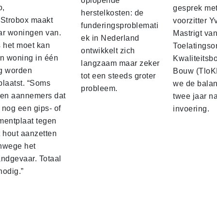
oplopende
o,
gesprek me
herstelkosten: de
 Strobox maakt
voorzitter 
funderingsproblemati
ar woningen van.
Mastrigt va
ek in Nederland
s het moet kan
Toelatingso
ontwikkelt zich
’n woning in één
Kwaliteitsb
langzaam maar zeker
g worden
Bouw (TloK
tot een steeds groter
plaatst. “Soms
we de balan
probleem.
sen aannemers dat
twee jaar n
 nog een gips‑ of
invoering.
mentplaat tegen
t hout aanzetten
nwege het
andgevaar. Totaal
nodig.”