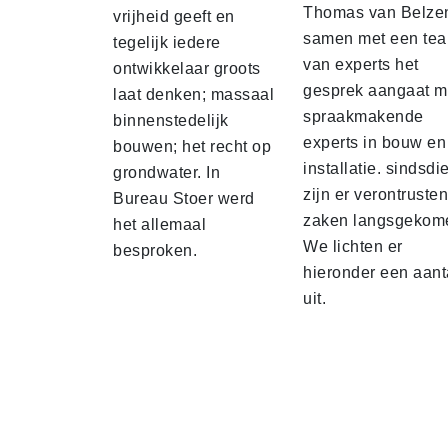
Thomas van Belze
vrijheid geeft en
samen met een te
tegelijk iedere
van experts het
ontwikkelaar groots
gesprek aangaat m
laat denken; massaal
spraakmakende
binnenstedelijk
experts in bouw en
bouwen; het recht op
installatie. sindsdi
grondwater. In
zijn er verontruste
Bureau Stoer werd
zaken langsgekom
het allemaal
We lichten er
besproken.
hieronder een aant
uit.