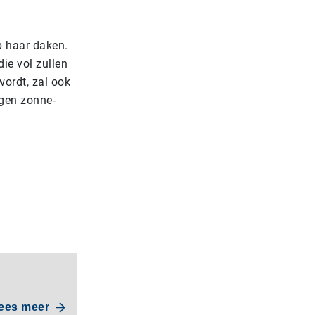
p haar daken.
e vol zullen
ordt, zal ook
gen zonne-
ees meer