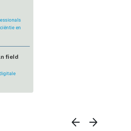
fessionals
ciëntie en
n field
digitale