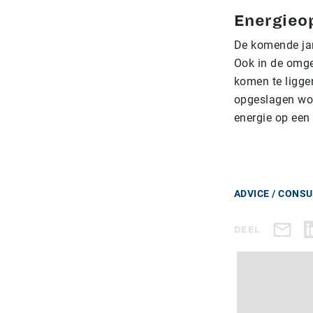
Energieop
De komende jar
Ook in de omg
komen te ligge
opgeslagen wor
energie op een 
ADVICE / CONS
DEEL