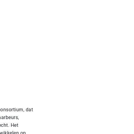
consortium, dat
aarbeurs,
cht. Het
twikkelen op