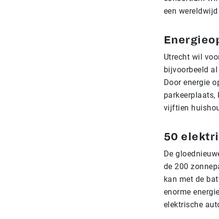
een wereldwijd
Energieo
Utrecht wil voo
bijvoorbeeld al
Door energie o
parkeerplaats,
vijftien huish
50 elektr
De gloednieuwe
de 200 zonnepa
kan met de bat
enorme energiev
elektrische au