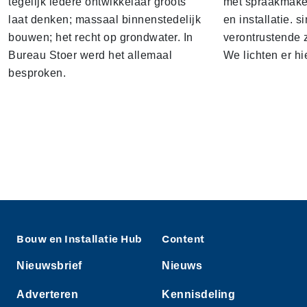
tegelijk iedere ontwikkelaar groots
met spraakmake
laat denken; massaal binnenstedelijk
en installatie. s
bouwen; het recht op grondwater. In
verontrustende
Bureau Stoer werd het allemaal
We lichten er hi
besproken.
Bouw en Installatie Hub
Content
Nieuwsbrief
Nieuws
Adverteren
Kennisdeling