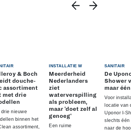
NITAIR
INSTALLATIE W
SANITAIR
lleroy & Boch
Meerderheid
De Upono
eidt douche-
Nederlanders
Shower v
 assortiment
ziet
maar één
t met drie
waterverspilling
Voor install
dellen
als probleem,
locatie van 
maar 'doet zelf al
 drie nieuwe
Uponor I-Sh
genoeg'
dellen binnen het
slechts één 
Een ruime
Clean assortiment,
naar de ho