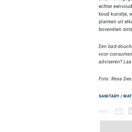
echter eenvoud
koud kunstje, w
planken uit el
bovendien ontst
Een bad-douche
voor consumen
adviseren? Laat
Foto: Rexa Des
SANITARY / WA
DEEL