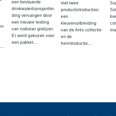
een bestaande
met twee
Su
r
drinkwatertransportlei
productintroducties:
Sel
ding vervangen door
een
bie
een nieuwe leiding
kleurenuitbreiding
co
en
van nodulair gietijzer.
van de Artis collectie
ma
Er werd gekozen voor
en de
een pakket…
herintroductie…
d…