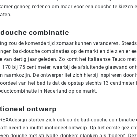
kamer genoeg redenen om maar voor een douche te kiezen e
aten.
-douche combinatie
ing zou de komende tijd zomaar kunnen veranderen. Steed
engen bad-douche combinaties op de markt en die zien er ee
ie van dertig jaar geleden. Zo komt het Italiaanse Teuco met
 170 bij 75 centimeter, waarbij de afsluitende glaswand ont
n raamkozijn. De ontwerper liet zich hierbij inspireren door 
oordeel van het bad is dat de opstap slechts 13 centimeter 
oductcombinatie in Nederland op de markt.
tioneel ontwerp
REXAdesign storten zich ook op de bad-douche combinatie
affineerd én multifunctioneel ontwerp. Op het eerste gezicht 
ven douche met stijlvolle, donkere planken als ‘bodem’. Dez