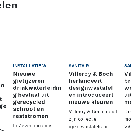
elen
|
INSTALLATIE W
SANITAIR
SA
Nieuwe
Villeroy & Boch
Vi
gietijzeren
herlanceert
br
en
drinkwaterleidin
designwastafel
wc
g bestaat uit
en introduceert
ui
t
gerecycled
nieuwe kleuren
mo
nge
schroot en
Villeroy & Boch breidt
De
reststromen
zijn collectie
mo
In Zevenhuizen is
opzetwastafels uit
Vi
p-