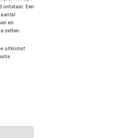
d ontstaat. Een
 aantal
men en
e zetten.
ne uitkomst
atie