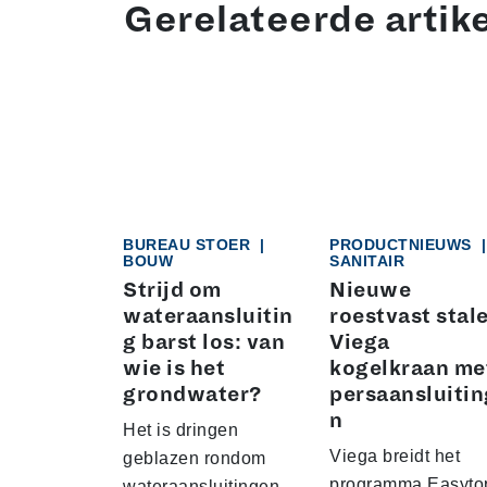
Gerelateerde artik
BUREAU STOER
|
PRODUCTNIEUWS
BOUW
SANITAIR
Strijd om
Nieuwe
wateraansluitin
roestvast stal
g barst los: van
Viega
wie is het
kogelkraan me
grondwater?
persaansluiti
n
Het is dringen
Viega breidt het
geblazen rondom
programma Easyto
wateraansluitingen