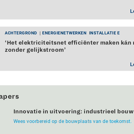
L
ACHTERGROND
ENERGIENETWERKEN
INSTALLATIE E
‘Het elektriciteitsnet efficiënter maken kán 
zonder gelijkstroom’
L
apers
Innovatie in uitvoering: industrieel bou
Wees voorbereid op de bouwplaats van de toekomst.