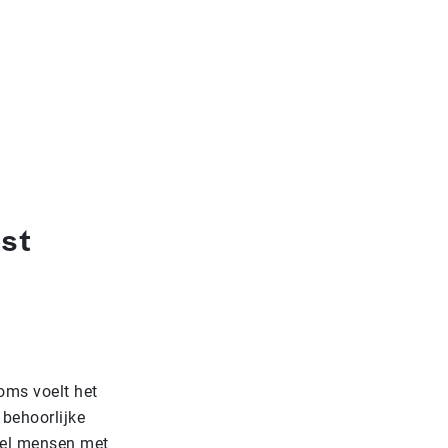
st
oms voelt het
behoorlijke
veel mensen met