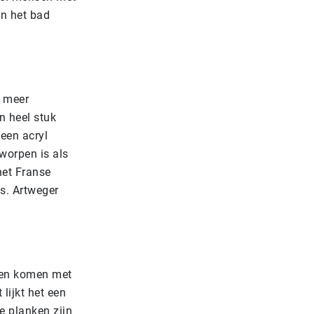
n het bad
s meer
n heel stuk
 een acryl
worpen is als
het Franse
is. Artweger
 en komen met
lijkt het een
e planken zijn