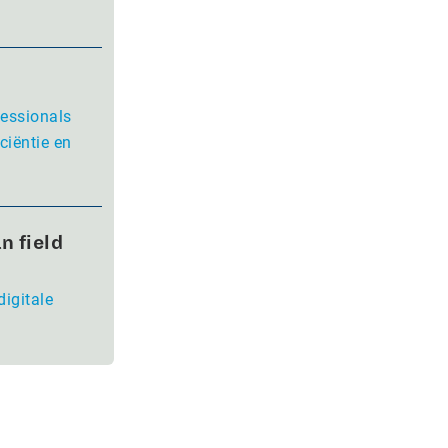
fessionals
ciëntie en
n field
digitale