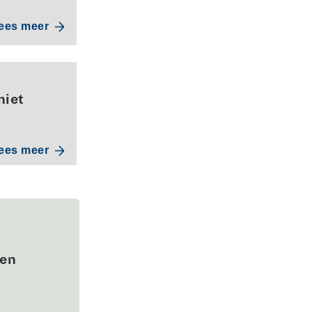
ees meer
niet
ees meer
wen