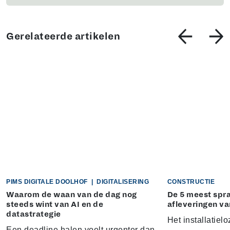
Gerelateerde artikelen
PIMS DIGITALE DOOLHOF
|
DIGITALISERING
CONSTRUCTIE
Waarom de waan van de dag nog
De 5 meest sp
steeds wint van AI en de
afleveringen va
datastrategie
Het installatielo
Een deadline halen voelt urgenter dan