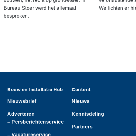
bouwen; het recht op grondwater. In
verontrustende
Bureau Stoer werd het allemaal
We lichten er hi
besproken.
Bouw en Installatie Hub
Content
Nieuwsbrief
Nieuws
Adverteren
Kennisdeling
– Persberichtenservice
Partners
– Vacatureservice