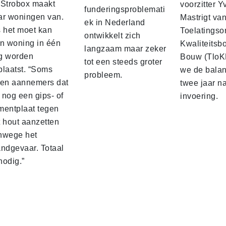
 Strobox maakt
voorzitter 
funderingsproblemati
ar woningen van.
Mastrigt va
ek in Nederland
s het moet kan
Toelatingso
ontwikkelt zich
’n woning in één
Kwaliteitsb
langzaam maar zeker
g worden
Bouw (TloK
tot een steeds groter
plaatst. “Soms
we de balan
probleem.
sen aannemers dat
twee jaar n
 nog een gips‑ of
invoering.
mentplaat tegen
t hout aanzetten
nwege het
andgevaar. Totaal
nodig.”