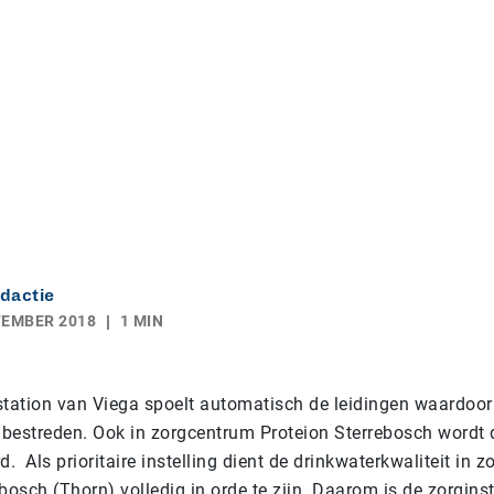
dactie
TEMBER 2018
1 MIN
station van Viega spoelt automatisch de leidingen waardoor
t bestreden. Ook in zorgcentrum Proteion Sterrebosch wordt 
d. Als prioritaire instelling dient de drinkwaterkwaliteit in 
bosch (Thorn) volledig in orde te zijn. Daarom is de zorginste