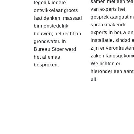
samen met een te
tegelijk iedere
van experts het
ontwikkelaar groots
gesprek aangaat m
laat denken; massaal
spraakmakende
binnenstedelijk
experts in bouw en
bouwen; het recht op
installatie. sindsdi
grondwater. In
zijn er verontruste
Bureau Stoer werd
zaken langsgekom
het allemaal
We lichten er
besproken.
hieronder een aant
uit.