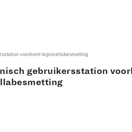
rsstation voorkomt legionellabesmetting
onisch gebruikersstation voo
ellabesmetting