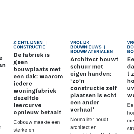
ZICHTLIJNEN
|
VROLIJK
VR
CONSTRUCTIE
BOUWNIEUWS
|
BO
BOUWMATERIALEN
BO
De fabriek is
e
Architect bouwt
Ee
geen
an
schuur met
da
bouwplaats met
eigen handen:
t 
een dak: waarom
‘zo’n
ho
iedere
constructie zelf
u
woningfabriek
plaatsen is echt
w
dezelfde
een ander
leercurve
Ee
verhaal’
opnieuw betaalt
hou
Normaliter houdt
me
Cobouw maakte een
architect en
n
str
sterke en