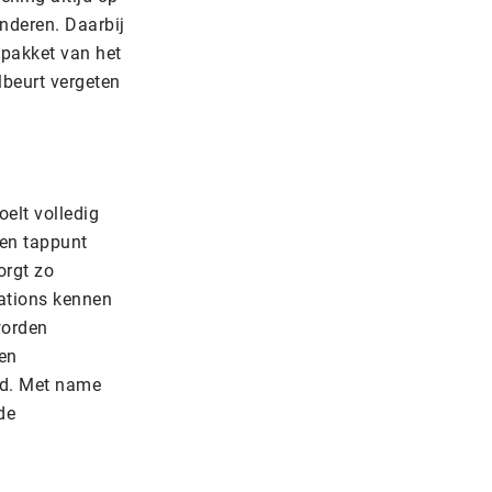
nderen. Daarbij
npakket van het
lbeurt vergeten
oelt volledig
een tappunt
orgt zo
tations kennen
worden
een
rd. Met name
de