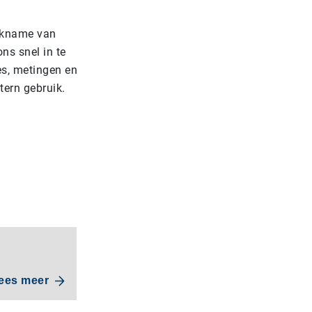
uikname van
ons snel in te
ies, metingen en
tern gebruik.
ees meer