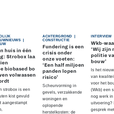
OLIJK
ACHTERGROND
|
INTERVIEW
UWNIEUWS
|
CONSTRUCTIE
Wkb-waa
UW
Fundering is een
‘Wij zijn 
n huis in één
crisis onder
politie v
g: Strobox laa
onze voeten:
bouw’
zien
‘Een half miljoen
e biobased bo
Is het nieuw
panden lopen
wen volwassen
van kwalite
risico’
ordt
voor het b
Scheurvorming in
n strobox is een
(Wkb) een s
gevels, verzakkende
ten kist gevuld
nog werk in
woningen en
t aangestampt
uitvoering? 
oplopende
o,
gesprek me
herstelkosten: de