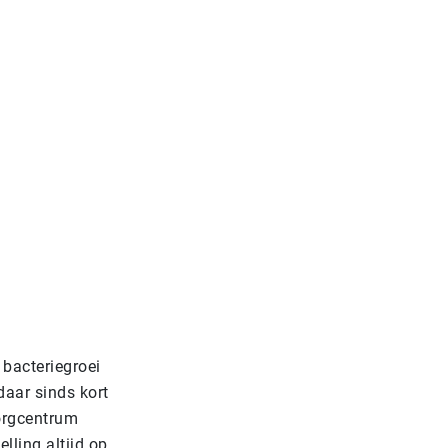
 bacteriegroei
daar sinds kort
zorgcentrum
lling altijd op