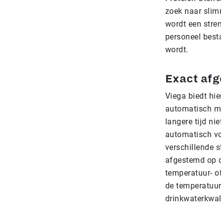
zoek naar slim
wordt een stre
personeel best
wordt.
Exact afg
Viega biedt hie
automatisch me
langere tijd ni
automatisch vo
verschillende 
afgestemd op de
temperatuur- o
de temperatuur
drinkwaterkwali