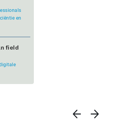
fessionals
ciëntie en
n field
digitale