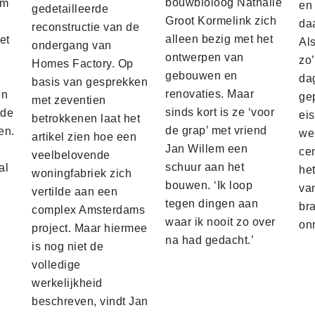
bouwbioloog Nathalie
am
en
gedetailleerde
Groot Kormelink zich
da
reconstructie van de
alleen bezig met het
et
Al
ondergang van
ontwerpen van
zo
Homes Factory. Op
gebouwen en
da
basis van gesprekken
renovaties. Maar
en
ge
met zeventien
sinds kort is ze ‘voor
nde
ei
betrokkenen laat het
de grap’ met vriend
en.
we
artikel zien hoe een
Jan Willem een
ce
veelbelovende
schuur aan het
al
he
woningfabriek zich
bouwen. ‘Ik loop
va
vertilde aan een
tegen dingen aan
br
complex Amsterdams
waar ik nooit zo over
on
project. Maar hiermee
na had gedacht.’
is nog niet de
volledige
werkelijkheid
beschreven, vindt Jan