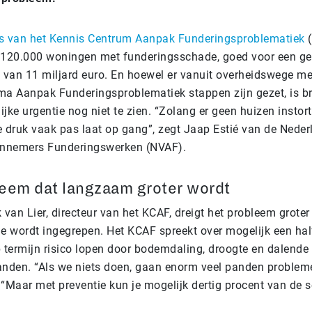
rs van het Kennis Centrum Aanpak Funderingsproblematiek
120.000 woningen met funderingsschade, goed voor een ge
 van 11 miljard euro. En hoewel er vanuit overheidswege me
a Aanpak Funderingsproblematiek stappen zijn gezet, is b
ke urgentie nog niet te zien. “Zolang er geen huizen instor
ke druk vaak pas laat op gang”, zegt Jaap Estié van de Nede
annemers Funderingswerken (NVAF).
eem dat langzaam groter wordt
van Lier, directeur van het KCAF, dreigt het probleem groter
e wordt ingegrepen. Het KCAF spreekt over mogelijk een hal
 termijn risico lopen door bodemdaling, droogte en dalende
nden. “Als we niets doen, gaan enorm veel panden probleme
. “Maar met preventie kun je mogelijk dertig procent van de 