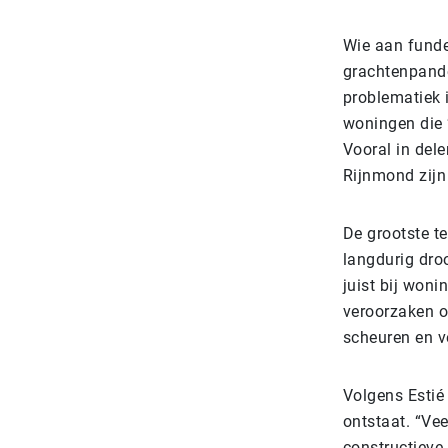
Wie aan funde
grachtenpand
problematiek i
woningen die ‘
Vooral in del
Rijnmond zijn
De grootste te
langdurig droo
juist bij woni
veroorzaken 
scheuren en v
Volgens Estié
ontstaat. “Ve
constructieve