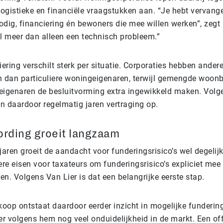
logistieke en financiële vraagstukken aan. “Je hebt vervang
dig, financiering én bewoners die mee willen werken”, zegt 
l meer dan alleen een technisch probleem.”
ering verschilt sterk per situatie. Corporaties hebben ander
 dan particuliere woningeigenaren, terwijl gemengde woon
 eigenaren de besluitvorming extra ingewikkeld maken. Volg
en daardoor regelmatig jaren vertraging op.
rding groeit langzaam
aren groeit de aandacht voor funderingsrisico’s wel degelijk
re eisen voor taxateurs om funderingsrisico’s expliciet mee
en. Volgens Van Lier is dat een belangrijke eerste stap.
koop ontstaat daardoor eerder inzicht in mogelijke funderi
r volgens hem nog veel onduidelijkheid in de markt. Een off