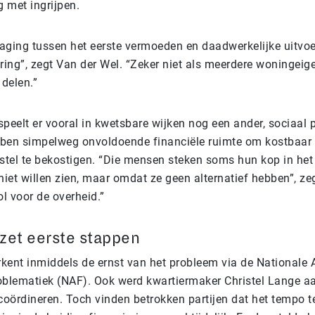
 met ingrijpen.
traging tussen het eerste vermoeden en daadwerkelijke uitvoe
ring”, zegt Van der Wel. “Zeker niet als meerdere woningei
 delen.”
peelt er vooral in kwetsbare wijken nog een ander, sociaal 
ben simpelweg onvoldoende financiële ruimte om kostbaar
stel te bekostigen. “Die mensen steken soms hun kop in het
iet willen zien, maar omdat ze geen alternatief hebben”, zeg
rol voor de overheid.”
zet eerste stappen
rkent inmiddels de ernst van het probleem via de Nationale
blematiek (NAF). Ook werd kwartiermaker Christel Lange a
oördineren. Toch vinden betrokken partijen dat het tempo te 