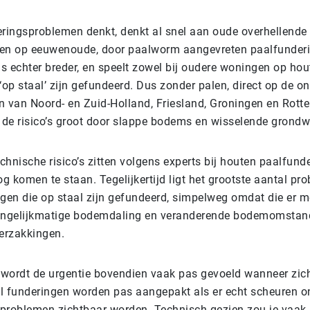
ringsproblemen denkt, denkt al snel aan oude overhellende
en op eeuwenoude, door paalworm aangevreten paalfunderi
s echter breder, en speelt zowel bij oudere woningen op hout
op staal’ zijn gefundeerd. Dus zonder palen, direct op de o
en van Noord- en Zuid-Holland, Friesland, Groningen en Rott
 de risico’s groot door slappe bodems en wisselende grond
chnische risico’s zitten volgens experts bij houten paalfund
g komen te staan. Tegelijkertijd ligt het grootste aantal pr
ngen die op staal zijn gefundeerd, simpelweg omdat die er m
ongelijkmatige bodemdaling en veranderende bodemomstan
erzakkingen.
 wordt de urgentie bovendien vaak pas gevoeld wanneer zic
el funderingen worden pas aangepakt als er echt scheuren o
 problemen zichtbaar worden. Technisch gezien zou je vaak a