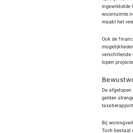
ingewikkelde 
woonruimte no
maakt het vee
Ook de financi
mogelijkheden
verschillende
lopen project
Bewustwo
De afgelopen j
gelden strenge
taxatierapport
Bij woningver
Toch bestaat e