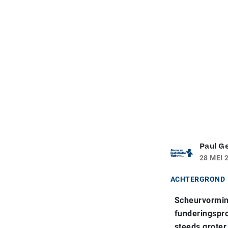
Paul G
28 MEI 
ACHTERGROND
Scheurvormin
funderingspro
steeds grote