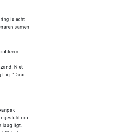
ring is echt
genaren samen
probleem.
 zand. Niet
t hij. “Daar
 Aanpak
angesteld om
laag ligt.