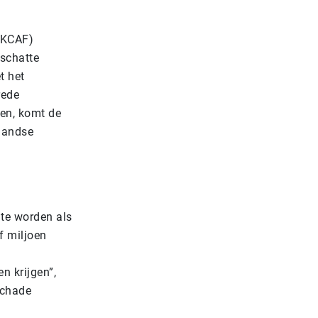
(KCAF)
schatte
t het
rede
ten, komt de
rlandse
 te worden als
f miljoen
n krijgen”,
schade