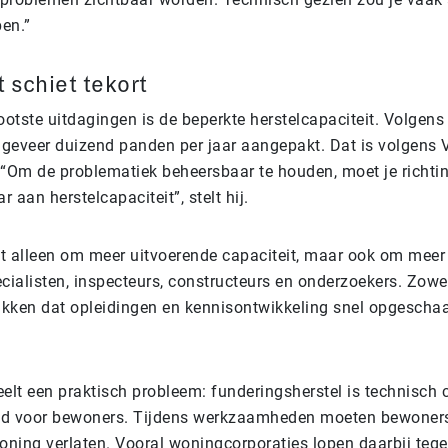
pen.”
 schiet tekort
ootste uitdagingen is de beperkte herstelcapaciteit. Volge
eveer duizend panden per jaar aangepakt. Dat is volgens V
“Om de problematiek beheersbaar te houden, moet je richti
r aan herstelcapaciteit”, stelt hij.
et alleen om meer uitvoerende capaciteit, maar ook om meer
cialisten, inspecteurs, constructeurs en onderzoekers. Zowe
ken dat opleidingen en kennisontwikkeling snel opgescha
elt een praktisch probleem: funderingsherstel is technisch
end voor bewoners. Tijdens werkzaamheden moeten bewoners
woning verlaten. Vooral woningcorporaties lopen daarbij teg