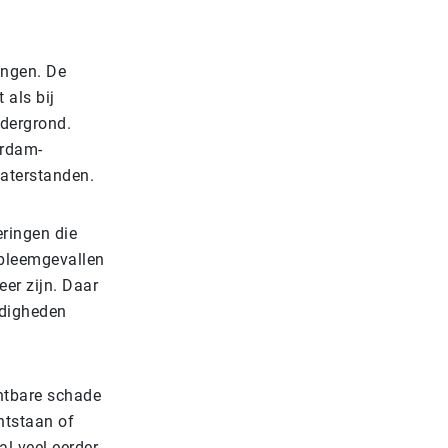
ngen. De
 als bij
ndergrond.
erdam-
waterstanden.
eringen die
obleemgevallen
eer zijn. Daar
digheden
htbare schade
ntstaan of
l veel eerder