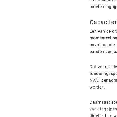
moeten ingrij
Capaciteit
Een van de gr
momenteel ong
onvoldoende. 
panden per jaa
Dat vraagt ni
funderingsspe
NVAF benadruk
worden.
Daarnaast spe
vaak ingrijp
tijdelijk hun 