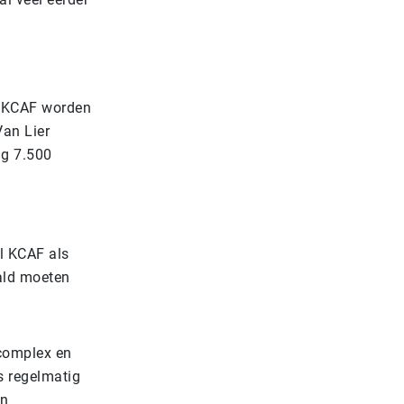
ns KCAF worden
an Lier
ng 7.500
l KCAF als
ald moeten
 complex en
 regelmatig
en