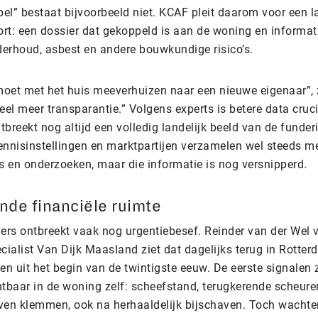
el” bestaat bijvoorbeeld niet. KCAF pleit daarom voor een l
t: een dossier dat gekoppeld is aan de woning en informat
derhoud, asbest en andere bouwkundige risico’s.
moet met het huis meeverhuizen naar een nieuwe eigenaar”, 
veel meer transparantie.” Volgens experts is betere data cruci
reekt nog altijd een volledig landelijk beeld van de funderi
nnisinstellingen en marktpartijen verzamelen wel steeds m
s en onderzoeken, maar die informatie is nog versnipperd.
de financiële ruimte
ers ontbreekt vaak nog urgentiebesef. Reinder van der Wel 
cialist Van Dijk Maasland ziet dat dagelijks terug in Rotte
n uit het begin van de twintigste eeuw. De eerste signalen 
tbaar in de woning zelf: scheefstand, terugkerende scheure
jven klemmen, ook na herhaaldelijk bijschaven. Toch wachte