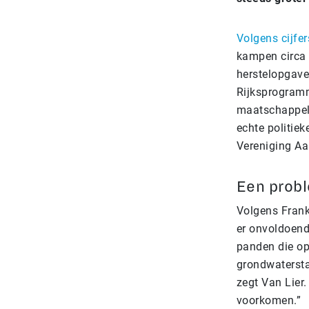
Volgens cijfe
kampen circa 
herstelopgave
Rijksprogramm
maatschappelij
echte politie
Vereniging A
Een probl
Volgens Frank 
er onvoldoend
panden die op
grondwatersta
zegt Van Lier
voorkomen.”