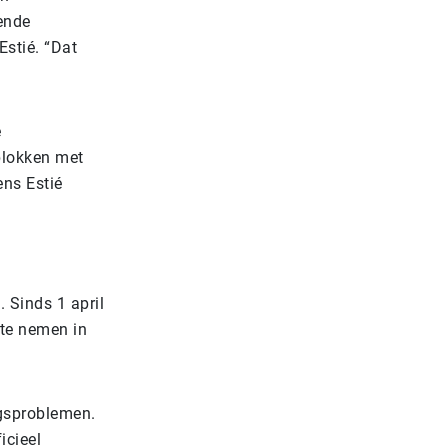
ende
Estié. “Dat
e
blokken met
ens Estié
. Sinds 1 april
 te nemen in
ngsproblemen.
icieel