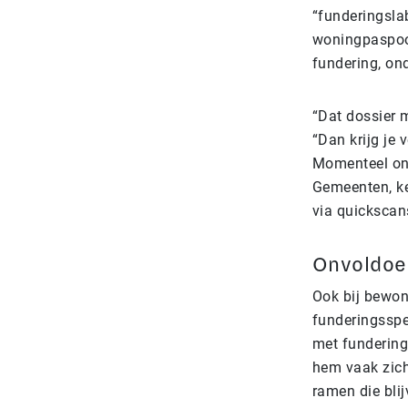
“funderingslab
woningpaspoor
fundering, on
“Dat dossier 
“Dan krijg je 
Momenteel ontb
Gemeenten, ke
via quickscan
Onvoldoen
Ook bij bewon
funderingsspe
met funderinge
hem vaak zich
ramen die bli