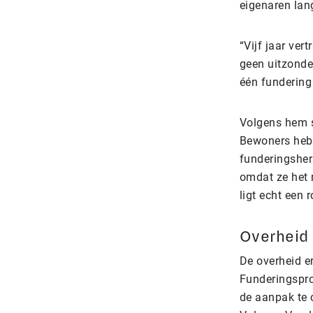
eigenaren lang
“Vijf jaar ver
geen uitzonde
één fundering
Volgens hem s
Bewoners heb
funderingsher
omdat ze het n
ligt echt een 
Overheid 
De overheid e
Funderingspro
de aanpak te c