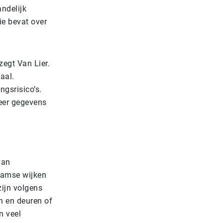
andelijk
ie bevat over
zegt Van Lier.
aal.
ngsrisico’s.
eer gegevens
van
rdamse wijken
zijn volgens
n en deuren of
n veel