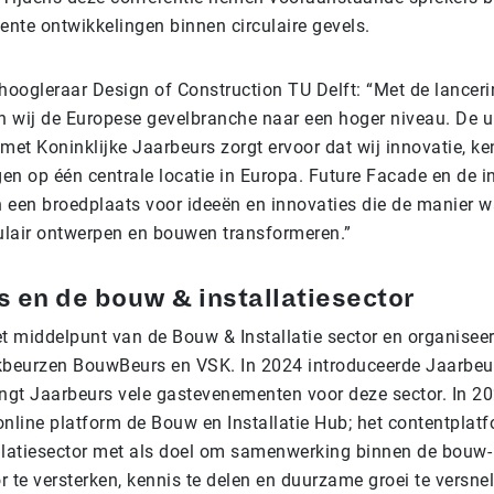
ente ontwikkelingen binnen circulaire gevels.
 hoogleraar Design of Construction TU Delft: “Met de lancer
 wij de Europese gevelbranche naar een hoger niveau. De u
et Koninklijke Jaarbeurs zorgt ervoor dat wij innovatie, ke
gen op één centrale locatie in Europa. Future Facade en de i
jn een broedplaats voor ideeën en innovaties die de manier 
lair ontwerpen en bouwen transformeren.”
 en de bouw & installatiesector
t middelpunt van de Bouw & Installatie sector en organiseer
kbeurzen BouwBeurs en VSK. In 2024 introduceerde Jaarbeu
angt Jaarbeurs vele gastevenementen voor deze sector. In 2
online platform de Bouw en Installatie Hub; het contentplat
llatiesector met als doel om samenwerking binnen de bouw-
or te versterken, kennis te delen en duurzame groei te versnel