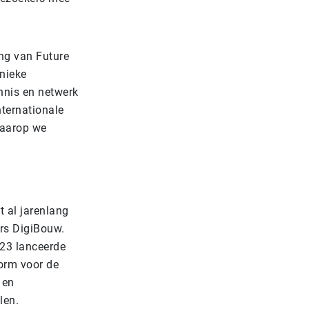
ing van Future
nieke
nnis en netwerk
nternationale
waarop we
t al jarenlang
rs DigiBouw.
023 lanceerde
form voor de
 en
len.