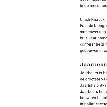
in de meest rec
Ulrich Knaack,
Facade brengen
samenwerking m
bij elkaar bren
conferentie zi
gebouwen circu
Jaarbeurs
Jaarbeurs is he
de grootste va
Jaarlijks ontv
Jaarbeurs het 
bouw- en insta
installatiesect