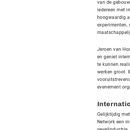
van de gebouws
iedereen met in
hoogwaardig aa
experimenten, s
maatschappelij
Jeroen van Hoof
en geniet inte
te kunnen real
werken groot. 
vooruitstreven
evenement orga
Internati
Gelijktijdig m
Network een int
gevelindustrie