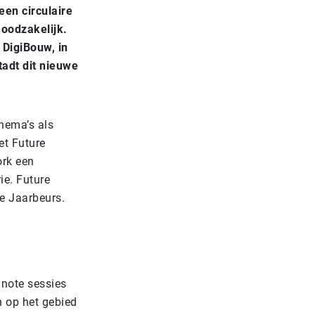
een circulaire
oodzakelijk.
DigiBouw, in
adt dit nieuwe
Thema’s als
met Future
ork een
ie. Future
e Jaarbeurs.
ynote sessies
n op het gebied