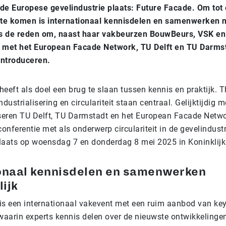
de Europese gevelindustrie plaats: Future Facade. Om tot 
 te komen is internationaal kennisdelen en samenwerken n
s de reden om, naast haar vakbeurzen BouwBeurs, VSK en 
met het European Facade Network, TU Delft en TU Darmst
introduceren.
eeft als doel een brug te slaan tussen kennis en praktijk. 
industrialisering en circulariteit staan centraal. Gelijktijdig 
eren TU Delft, TU Darmstadt en het European Facade Netw
conferentie met als onderwerp circulariteit in de gevelindustr
laats op woensdag 7 en donderdag 8 mei 2025 in Koninklijk
ionaal kennisdelen en samenwerken
ijk
is een internationaal vakevent met een ruim aanbod van ke
aarin experts kennis delen over de nieuwste ontwikkelinge