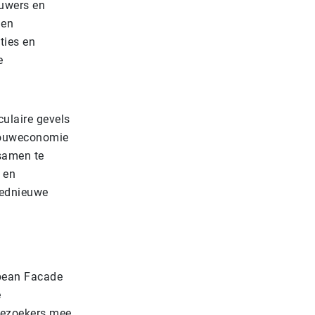
ouwers en
 en
ties en
e
culaire gevels
 bouweconomie
 samen te
 en
oednieuwe
opean Facade
e
bezoekers mee