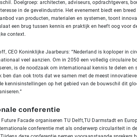
chil. Doelgroep: architecten, adviseurs, opdrachtgevers, b
teresse in de gevelindustrie. Het evenement biedt een breed
nbod van producten, materialen en systemen, toont innova
laat een brug tussen kennis en praktijk en heeft oog voor d
ke context.
f, CEO Koninklijke Jaarbeurs: “Nederland is koploper in cir
rnationaal veel aanzien. Om in 2050 een volledig circulaire
iseren, is de noodzaak om internationaal kennis te delen en
Ik ben dan ook trots dat we samen met de meest innovatieve
de kennisinstellingen op het gebied van de bouwschil dit gl
niseren.”
onale conferentie
et Future Facade organiseren TU Delft,TU Darmstadt en Eur
ernationale conferentie met als onderwerp circulariteit in d
. Tijdens deze conferentie nemen vooraanstaande sprekers 