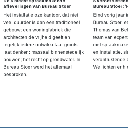
De 5 meest spraakmakende
5 verontrustend
afleveringen van Bureau Stoer
Bureau Stoer: '
Het installatieloze kantoor, dat niet
Eind vorig jaar
veel duurder is dan een traditioneel
Bureau Stoer, e
gebouw; een woningfabriek die
Thomas van Bel
architecten de vrijheid geeft en
team van expert
tegelijk iedere ontwikkelaar groots
met spraakmake
laat denken; massaal binnenstedelijk
en installatie. s
bouwen; het recht op grondwater. In
verontrustende
Bureau Stoer werd het allemaal
We lichten er hi
besproken.