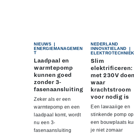
NIEUWS
|
NEDERLAND
ENERGIEMANAGEMEN
INNOVATIELAND
|
T
ELEKTROTECHNIE
Laadpaal en
Slim
warmtepomp
elektrificeren:
kunnen goed
met 230V doe
zonder 3-
waar
fasenaansluiting
krachtstroom
voor nodig is
Zeker als er een
Een lawaaiige en
warmtepomp en een
stinkende pomp op
laadpaal komt, wordt
een bouwplaats ku
nu een 3-
je niet zomaar
fasenaansluiting