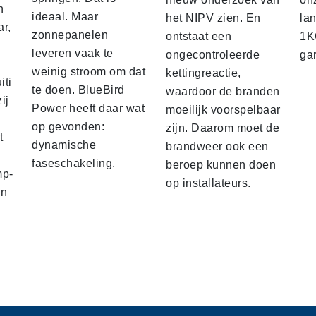
n
ideaal. Maar
het NIPV zien. En
la
ar,
zonnepanelen
ontstaat een
1
leveren vaak te
ongecontroleerde
ga
weinig stroom om dat
kettingreactie,
iti
te doen. BlueBird
waardoor de branden
ij
Power heeft daar wat
moeilijk voorspelbaar
op gevonden:
zijn. Daarom moet de
t
dynamische
brandweer ook een
faseschakeling.
beroep kunnen doen
mp-
op installateurs.
en