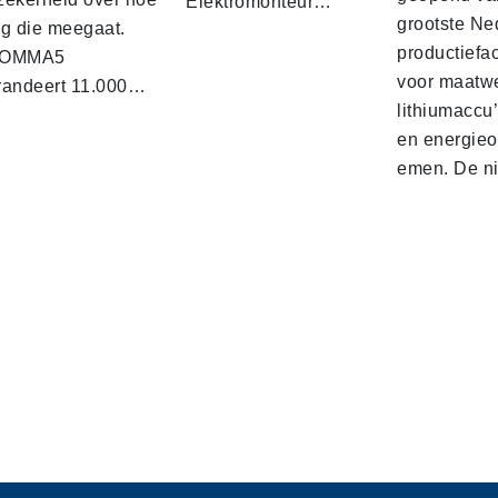
Elektromonteur…
grootste Ne
ng die meegaat.
productiefaci
KOMMA5
voor maatw
randeert 11.000…
lithiumaccu
en energieo
emen. De 