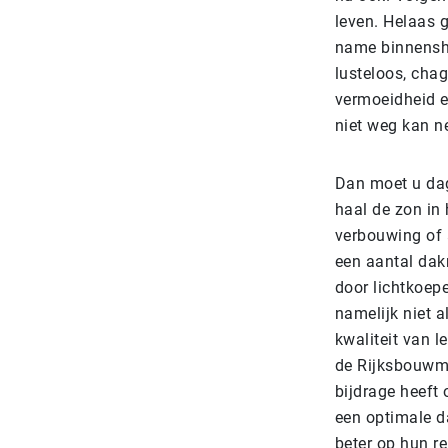
leven. Helaas g
name binnenshu
lusteloos, cha
vermoeidheid e
niet weg kan 
Dan moet u dagl
haal de zon in 
verbouwing of 
een aantal dak
door lichtkoepel
namelijk niet a
kwaliteit van 
de Rijksbouwme
bijdrage heeft
een optimale d
beter op hun re