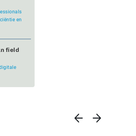
fessionals
ciëntie en
n field
digitale