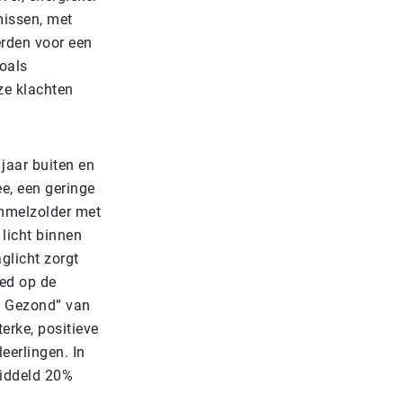
missen, met
erden voor een
zoals
ze klachten
 jaar buiten en
ee, een geringe
ommelzolder met
licht binnen
aglicht zorgt
oed op de
en Gezond” van
erke, positieve
eerlingen. In
middeld 20%