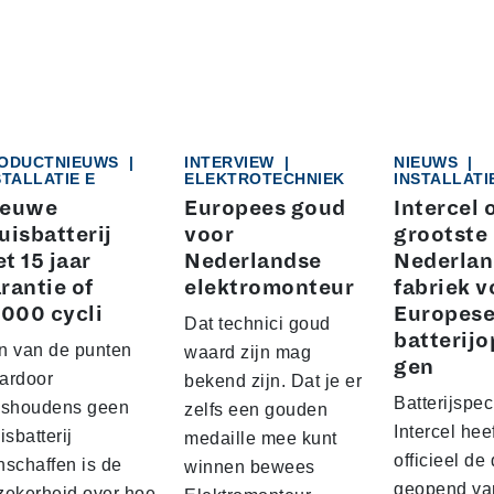
ODUCTNIEUWS
|
INTERVIEW
|
NIEUWS
|
STALLATIE E
ELEKTROTECHNIEK
INSTALLATI
ieuwe
Europees goud
Intercel 
uisbatterij
voor
grootste
t 15 jaar
Nederlandse
Nederlan
rantie of
elektromonteur
fabriek v
.000 cycli
Europes
Dat technici goud
batterijo
n van de punten
waard zijn mag
gen
ardoor
bekend zijn. Dat je er
Batterijspeci
ishoudens geen
zelfs een gouden
Intercel hee
isbatterij
medaille mee kunt
officieel de
nschaffen is de
winnen bewees
geopend va
zekerheid over hoe