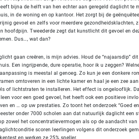
eeft bijna de helft van hen echter aan geregeld daglicht te 
is, in de woning en op kantoor. Het zorgt bij de geënquête
grijnig gevoel en zelfs voor meerdere gezondheidsklachten, 
n hoofdpijn. Tweederde zegt dat kunstlicht dit gevoel en de
nemen. Dus…, wat dan?
icht gaan creëren, is mijn advies. Houd de “najaarsdip” dit
huis. Een ingrijpende, dure operatie, hoor ik u zeggen? Weln
aanpassing is meestal al genoeg. Zo kun je een donkere r
ramen omtoveren in een lichte kamer en haal je een zee aan 
s of lichtstraten te installeren. Het effect is ongelooflijk. D
lleen voor een goed gevoel, het heeft ook een positieve invl
leven en … op uw prestaties. Zo toont het onderzoek “Goed 
ester onder 7000 scholen aan dat natuurlijk daglicht een st
 op zowel het concentratievermogen als op de aandacht van l
aglichtconditie scoren leerlingen volgens dit onderzoek ge
kentest en werken ze 25% sneller.