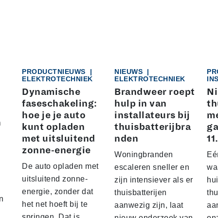
PRODUCTNIEUWS
|
NIEUWS
|
PR
ELEKTROTECHNIEK
ELEKTROTECHNIEK
IN
K
Dynamische
Brandweer roept
N
faseschakeling:
hulp in van
th
hoe je je auto
installateurs bij
me
n
kunt opladen
thuisbatterijbra
ga
met uitsluitend
nden
11
zonne-energie
Woningbranden
Eé
De auto opladen met
escaleren sneller en
wa
uitsluitend zonne-
zijn intensiever als er
hu
energie, zonder dat
thuisbatterijen
thu
n
het net hoeft bij te
aanwezig zijn, laat
aa
springen. Dat is
nieuw onderzoek van
on