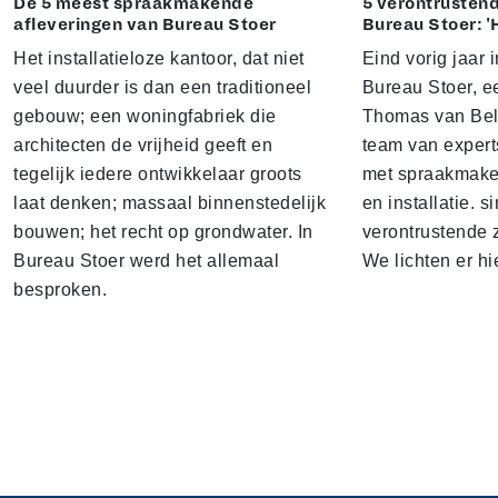
De 5 meest spraakmakende
5 verontrustend
afleveringen van Bureau Stoer
Bureau Stoer: '
Het installatieloze kantoor, dat niet
Eind vorig jaar
veel duurder is dan een traditioneel
Bureau Stoer, e
gebouw; een woningfabriek die
Thomas van Bel
architecten de vrijheid geeft en
team van expert
tegelijk iedere ontwikkelaar groots
met spraakmake
laat denken; massaal binnenstedelijk
en installatie. s
bouwen; het recht op grondwater. In
verontrustende
Bureau Stoer werd het allemaal
We lichten er hi
besproken.