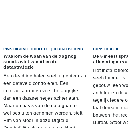
PIMS DIGITALE DOOLHOF
|
DIGITALISERING
CONSTRUCTIE
Waarom de waan van de dag nog
De 5 meest sp
steeds wint van AI en de
afleveringen va
datastrategie
Het installatielo
Een deadline halen voelt urgenter dan
veel duurder is 
een dataveld controleren. Een
gebouw; een won
contract afronden voelt belangrijker
architecten de v
dan een dataset netjes achterlaten.
tegelijk iedere 
Maar op basis van de data gaan er
laat denken; ma
wel besluiten genomen worden, stelt
bouwen; het rec
Pim van Meer in deze Digitale
Bureau Stoer we
Doolhof. En als de data niet klopt…