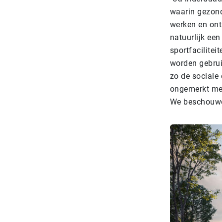
waarin gezond
werken en ont
natuurlijk ee
sportfacilitei
worden gebrui
zo de sociale
ongemerkt me
We beschouwen