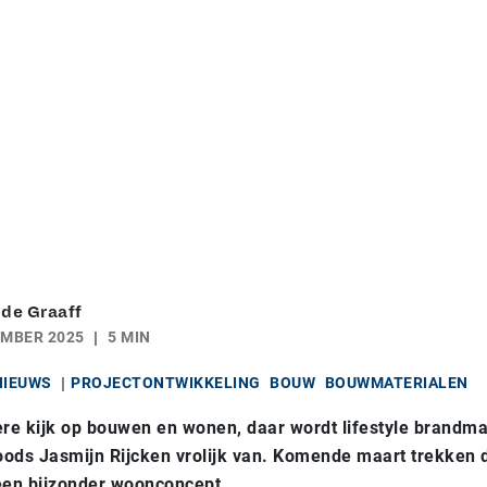
 de Graaff
EMBER 2025
5 MIN
NIEUWS
PROJECTONTWIKKELING
BOUW
BOUWMATERIALEN
ere kijk op bouwen en wonen, daar wordt
lifestyle brandm
ods Jasmijn Rijcken vrolijk van. Komende maart trekken 
een bijzonder woonconcept.