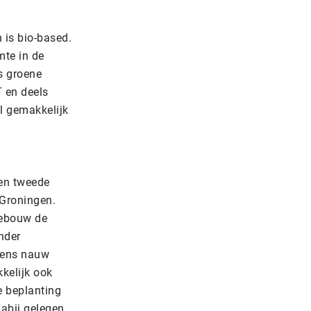
n is bio-based.
te in de
s groene
T en deels
l gemakkelijk
een tweede
 Groningen.
 gebouw de
nder
wens nauw
kelijk ook
e beplanting
abij gelegen