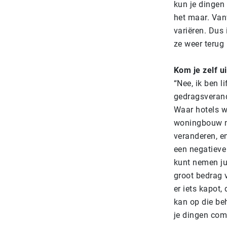
kun je dingen
het maar. Vanw
variëren. Dus i
ze weer terug
Kom je zelf u
“Nee, ik ben 
gedragsverand
Waar hotels w
woningbouw ni
veranderen, en
een negatieve
kunt nemen ju
groot bedrag v
er iets kapot
kan op die be
je dingen com