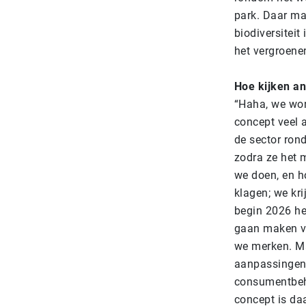
park. Daar ma
biodiversitei
het vergroenen
Hoe kijken an
“Haha, we
won
concept veel a
de sector rond
zodra ze het 
we doen, en h
klagen; we kr
begin 2026 het
gaan maken va
we merken. Ma
aanpassingen
consumentbeho
concept is da