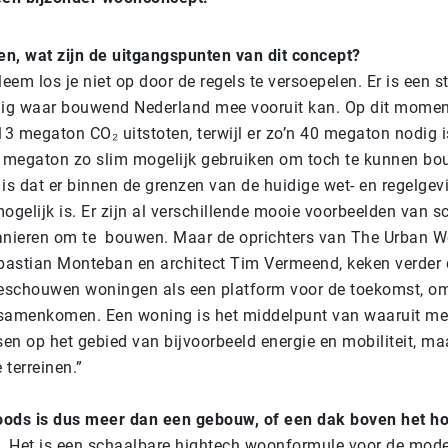
en, wat zijn de uitgangspunten van dit concept?
eem los je niet op door de regels te versoepelen. Er is een s
dig waar bouwend Nederland mee vooruit kan. Op dit mome
3 megaton CO₂ uitstoten, terwijl er zo’n 40 megaton nodig i
 megaton zo slim mogelijk gebruiken om toch te kunnen bo
is dat er binnen de grenzen van de huidige wet- en regelgev
mogelijk is. Er zijn al verschillende mooie voorbeelden van 
anieren om te bouwen. Maar de oprichters van The Urban W
bastian Monteban en architect Tim Vermeend
, keken verder
eschouwen woningen als een platform voor de toekomst, om
samenkomen. Een woning is het middelpunt van waaruit me
sen op het gebied van bijvoorbeeld energie en mobiliteit, ma
e terreinen.”
ods is dus meer dan een gebouw, of een dak boven het h
. Het is
een schaalbare hightech woonformule voor de mode