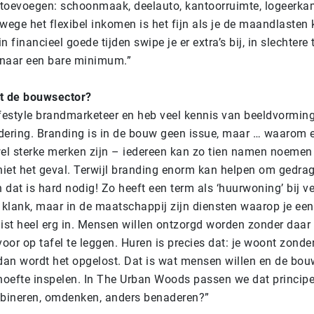
 toevoegen: schoonmaak, deelauto, kantoorruimte, logeerka
ege het flexibel inkomen is het fijn als je de maandlasten 
n financieel goede tijden swipe je er extra’s bij, in slechtere 
 naar een bare minimum.”
it de bouwsector?
lifestyle brandmarketeer en heb veel kennis van beeldvormin
ering. Branding is in de bouw geen issue, maar … waarom ei
el sterke merken zijn – iedereen kan zo tien namen noemen 
et het geval. Terwijl branding enorm kan helpen om gedrag
 dat is hard nodig! Zo heeft een term als ‘huurwoning’ bij 
 klank, maar in de maatschappij zijn diensten waarop je e
ist heel erg in. Mensen willen ontzorgd worden zonder daar
oor op tafel te leggen. Huren is precies dat: je woont zonde
, dan wordt het opgelost. Dat is wat mensen willen en de b
hoefte inspelen. In The Urban Woods passen we dat principe
bineren, omdenken, anders benaderen?”