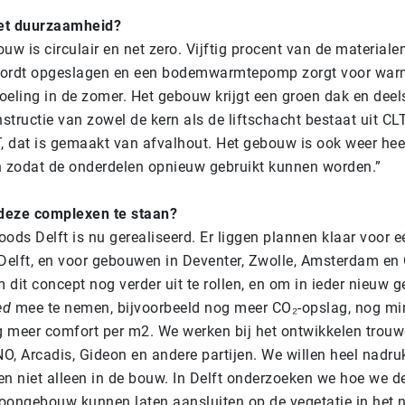
met duurzaamheid?
uw is circulair en net zero.
Vijftig procent van de materiale
ordt opgeslagen en een bodemwarmtepomp zorgt voor warm
koeling in de zomer. Het gebouw krijgt een groen dak en deel
structie van zowel de kern als de liftschacht bestaat uit CL
LT, dat is gemaakt van afvalhout. Het gebouw is ook weer hee
 zodat de onderdelen opnieuw gebruikt kunnen worden.
”
eze complexen te staan?
ods Delft is nu gerealiseerd. Er liggen plannen klaar voor 
Delft, en voor gebouwen in Deventer, Zwolle, Amsterdam en
 dit concept nog verder uit te rollen, en om in ieder nieuw
ed
mee te nemen, bijvoorbeeld nog meer CO₂-opslag, nog mi
g meer comfort per m2. We werken bij het ontwikkelen trou
, Arcadis, Gideon en andere partijen. We willen heel nadruk
 en niet alleen in de bouw. In Delft onderzoeken we hoe we d
ongebouw kunnen laten aansluiten op de vegetatie in het n