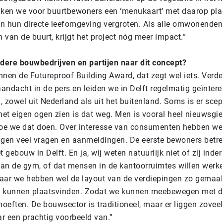
ken we voor buurtbewoners een ‘menukaart’ met daarop pla
t in hun directe leefomgeving vergroten. Als alle omwonende
 van de buurt, krijgt het project nóg meer impact.”
dere bouwbedrijven en partijen naar dit concept?
nen de Futureproof Building Award, dat zegt wel iets. Verd
andacht in de pers en leiden we in Delft regelmatig geïnter
, zowel uit Nederland als uit het buitenland. Soms is er sce
met eigen ogen zien is dat weg. Men is vooral heel nieuwsgi
oe we dat doen. Over interesse van consumenten hebben we 
ijgen veel vragen en aanmeldingen. De eerste bewoners betr
 gebouw in Delft. En ja, wij weten natuurlijk niet of zij ind
n de gym, of dat mensen in de kantoorruimtes willen werk
ar we hebben wel de layout van de verdiepingen zo gemaak
 kunnen plaatsvinden. Zodat we kunnen meebewegen met 
eften. De bouwsector is traditioneel, maar er liggen zoveel
ar een prachtig voorbeeld van.”