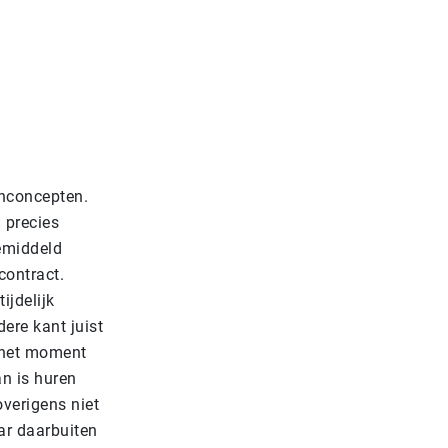
onconcepten.
 precies
emiddeld
contract.
ijdelijk
ere kant juist
p het moment
an is huren
verigens niet
r daarbuiten