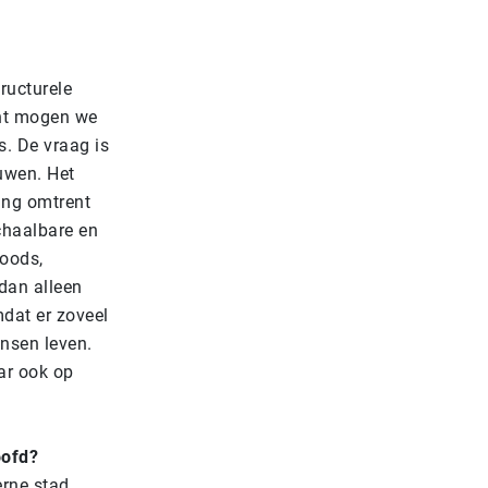
tructurele
nt mogen we
s. De vraag is
uwen. Het
ing omtrent
schaalbare en
oods,
 dan alleen
dat er zoveel
nsen leven.
ar ook op
oofd?
rne stad,