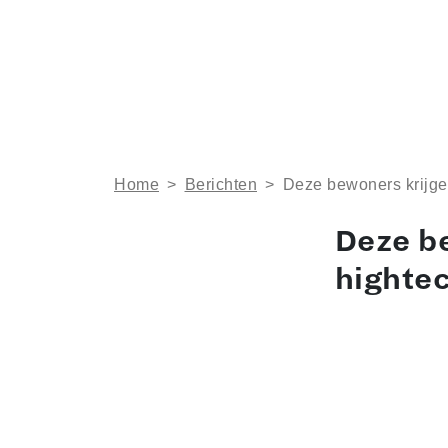
Home
>
Berichten
>
Deze bewoners krijg
Deze b
highte