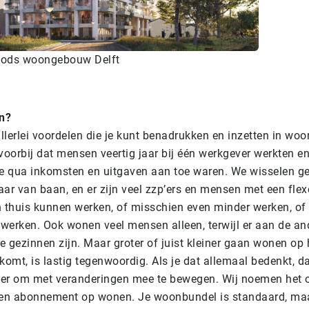
ods woongebouw Delft
n?
allerlei voordelen die je kunt benadrukken en inzetten in wo
 voorbij dat mensen veertig jaar bij één werkgever werkten en
e qua inkomsten en uitgaven aan toe waren. We wisselen g
aar van baan, en er zijn veel zzp’ers en mensen met een flex
 thuis kunnen werken, of misschien even minder werken, of t
 werken. Ook wonen veel mensen alleen, terwijl er aan de and
 gezinnen zijn. Maar groter of juist kleiner gaan wonen o
tkomt, is lastig tegenwoordig. Als je dat allemaal bedenkt, d
ier om met veranderingen mee te bewegen. Wij noemen het o
een abonnement op wonen. Je woonbundel is standaard, maa