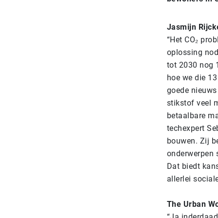
Jasmijn Rijck
“Het CO₂ probl
oplossing no
tot 2030 nog 1
hoe we die 13
goede nieuws 
stikstof veel 
betaalbare m
techexpert
Se
bouwen. Zij b
onderwerpen 
Dat biedt kan
allerlei social
The Urban Wo
“Ja inderdaad