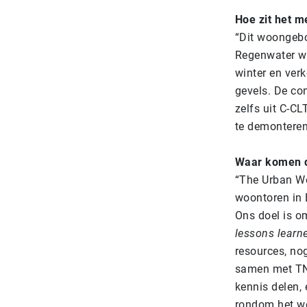
Hoe zit het 
“Dit woongebo
Regenwater w
winter en ver
gevels. De c
on
zelfs uit C-C
te demonteren
Waar komen d
“The Urban Wo
woontoren in 
Ons doel is om
lessons learn
resources, no
samen met TNO
kennis delen,
rondom het wo