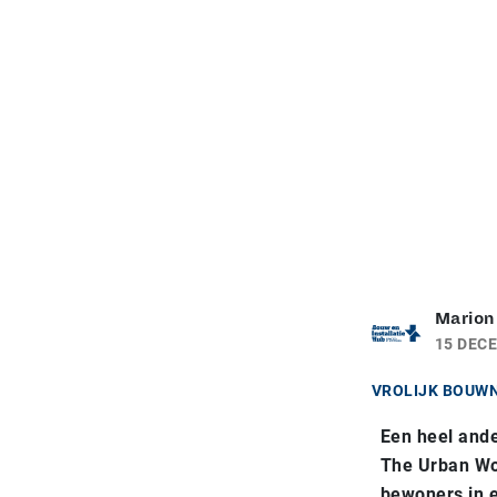
Marion
15 DEC
VROLIJK BOUW
Een heel and
The Urban Wo
bewoners in 