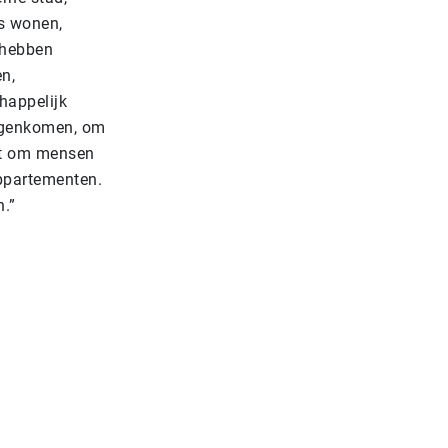
s w
onen,
 hebben
n,
happelijk
tegenkomen, om
akt om mensen
ppartementen.
n.”