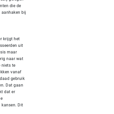
nten die de
n aanhaken bij
er
krijgt het
esseerden uit
psis maar
erig naar wat
niets te
ekken vanaf
erdaad gebruik
en. Dat gaan
t dat er
de
 kansen. Dit