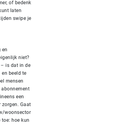
mer, of bedenk
kunt laten
tijden swipe je
g en
genlijk niet?
– is dat in de
 en beeld te
veel mensen
en abonnement
 ineens een
r zorgen. Gaat
ouw/woonsector
 toe: hoe kun