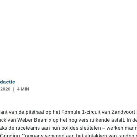
dactie
 2020
4 MIN
nt van de pitstraat op het Formule 1-circuit van Zandvoort 
ruck van Weber Beamix op het nog vers ruikende asfalt. In 
raks de raceteams aan hun bolides sleutelen – werken mann
 Grinding Company verwoed aan het afplakken van randen e