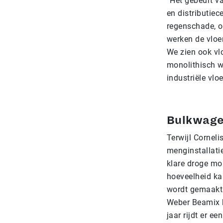
“Het gebeurt v
en distributiec
regenschade, o
werken de vloe
We zien ook vl
monolithisch w
industriële vlo
Bulkwag
Terwijl Corneli
menginstallatie
klare droge mo
hoeveelheid ka
wordt gemaakt 
Weber Beamix b
jaar rijdt er e