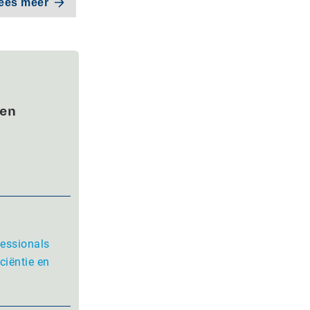
ees meer
wen
fessionals
ciëntie en