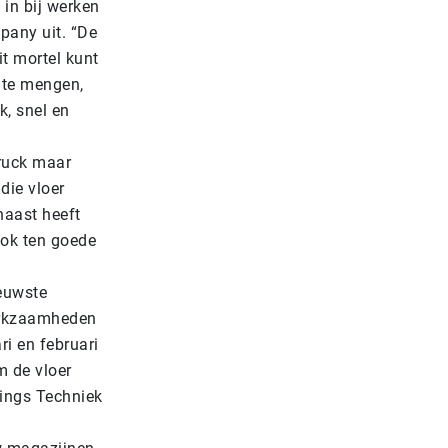
in bij werken
pany uit. “De
it mortel kunt
t te mengen,
k, snel en
truck maar
die vloer
naast heeft
ook ten goede
euwste
werkzaamheden
ri en februari
m de vloer
rings Techniek