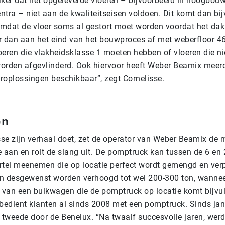
aker dat net opgeleverde vloeren – bijvoorbeeld in hoogbo
entra – niet aan de kwaliteitseisen voldoen. Dit komt dan bi
mdat de vloer soms al gestort moet worden voordat het dak 
r dan aan het eind van het bouwproces af met weberfloor 4
oeren die vlakheidsklasse 1 moeten hebben of vloeren die ni
orden afgevlinderd. Ook hiervoor heeft Weber Beamix meer
eroplossingen beschikbaar”, zegt Cornelisse.
en
sse zijn verhaal doet, zet de operator van Weber Beamix de 
 aan en rolt de slang uit. De pomptruck kan tussen de 6 en 
rtel meenemen die op locatie perfect wordt gemengd en ver
n desgewenst worden verhoogd tot wel 200-300 ton, wannee
van een bulkwagen die de pomptruck op locatie komt bijvu
edient klanten al sinds 2008 met een pomptruck. Sinds janu
en tweede door de Benelux. “Na twaalf succesvolle jaren, werd 