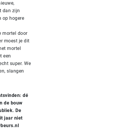
nieuwe,
 dan zijn
en op hogere
e mortel door
r moest je dit
met mortel
t een
echt super. We
en, slangen
tsvinden: dé
en de bouw
bliek. De
t jaar niet
wbeurs.nl