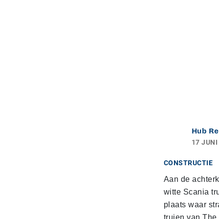
Hub Re
17 JUNI
CONSTRUCTIE
Aan de achterka
witte Scania t
plaats waar st
truien van The