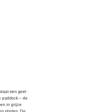
staat een geel-
de paddock – de
en in grijze
n plinten. De