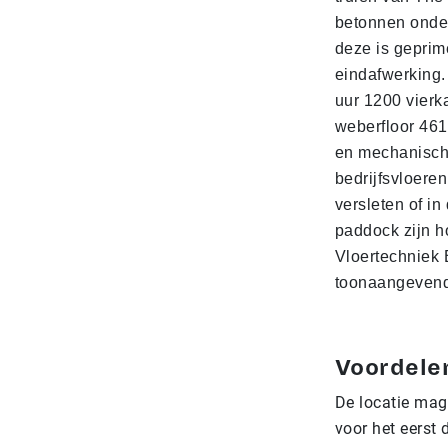
betonnen onder
deze is geprime
eindafwerking.
uur 1200 vierk
weberfloor 461
en mechanische
bedrijfsvloeren
versleten of i
paddock zijn h
Vloertechniek 
toonaangevend 
Voordele
De locatie mag
voor het eerst