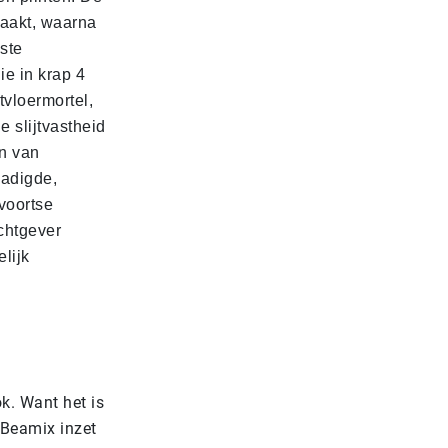
maakt, waarna
aste
e in krap 4
tvloermortel,
 slijtvastheid
n van
hadigde,
voortse
chtgever
lijk
k. Want het is
 Beamix inzet