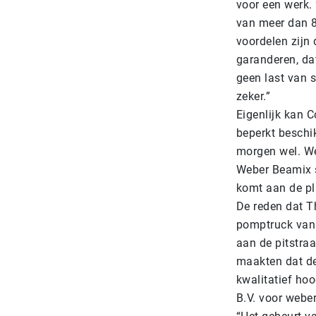
voor een werk.
van meer dan 8
voordelen zijn 
garanderen, dat
geen last van s
zeker.”
Eigenlijk kan 
beperkt beschik
morgen wel. We
Weber Beamix s
komt aan de pl
De reden dat T
pomptruck van 
aan de pitstraa
maakten dat de 
kwalitatief ho
B.V. voor webe