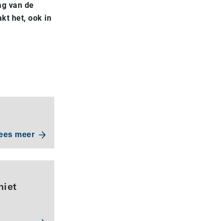
ag van de
t het, ook in
ees meer
niet