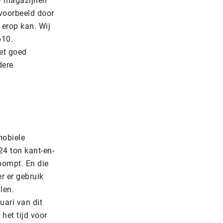
uw magazijnen
jvoorbeeld door
erop kan. Wij
610.
et goed
dere
mobiele
24 ton kant-en-
pompt. En die
r er gebruik
llen.
ari van dit
het tijd voor