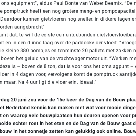
n ons equipment”, aldus Paul Bonte van Weber Beamix. “De 
e pomptruck heeft een nog grotere meng- en pompcapaciteit
. Daardoor kunnen gietvloeren nog sneller, in dikkere lagen 
worden aangebracht”
amt dat, terwijl de eerste cementgebonden gietvloervloeibar
t en in een dunne laag over de paddockvloer vloeit. “Vroege
ie kleine 380-pompjes en tenminste 20 pallets met zakken 
ij boven het geluid van de vrachtwagenmotor uit. “Werken me
deze is – boven de 8 ton, dat is voor ons het omslagpunt – 
vloer in 4 dagen voor, vervolgens komt de pomptruck aanrijd
 maar. Na 4 uur ligt die vloer erin. Ideaal.”
dag 20 juni zou voor de 15e keer de Dag van de Bouw plaa
el Nederland kennis kan maken met wat voor mooie ding
t en waarop vele bouwplaatsen hun deuren openen voor pu
ooide echter roet in het eten en de Dag van de Bouw gaat di
bouw in het zonnetje zetten kan gelukkig ook online. Bou