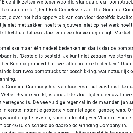
 “Eigenlijk zetten we tegenwoordig standaard een pomptruck 
 ton aan mortel”, legt Rob Cornelisse van The Grinding Com
dat je over het hele oppervlak van een vloer dezelfde kwalite
 je niet met zakken hoeft te sjouwen, niet op het werk hoef
tof hebt en dat een vloer er in een halve dag in ligt. Makkelij
Cornelisse maar één nadeel bedenken en dat is dat de pomp
baar is. “Besteld is besteld. Je kunt niet zeggen, we storten 
ber Beamix probeert hier wel altijd in mee te denken.” Daar
inds kort twee pomptrucks ter beschikking, wat natuurlijk 
anning.
he Grinding Company hier vandaag voor het eerst met de ni
Weber Beamix werkt, is omdat de vloer tijdens renovatie
t verregend is. De veelvuldige regenval in de maanden janua
in eerste instantie gestorte vloer niet egaal genoeg was. O
ogwaardig op te leveren, koos opdrachtgever Vloer en Funde
rfloor 4610 en schakelde daarop de Grinding Company in.