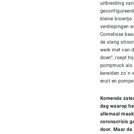
uitbreiding va
geconfigureerd
kleine broertje
verdiepingen 
Cornelisse bea
de slang stroom
werk met van d
doen”, roept h
pomptruck als 
bereiden zo`n 
eruit en pompen
Komende zater
dag waarop he
allemaal maak
coronacrisis g
door. Maar de 