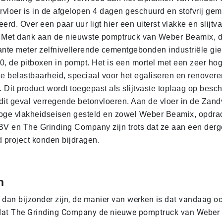
vloer is in de afgelopen 4 dagen geschuurd en stofvrij ge
erd. Over een paar uur ligt hier een uiterst vlakke en slijtv
 Met dank aan de nieuwste pomptruck van Weber Beamix, di
ante meter zelfnivellerende cementgebonden industriële gie
0, de pitboxen in pompt. Het is een mortel met een zeer hoge
 belastbaarheid, speciaal voor het egaliseren en renovere
. Dit product wordt toegepast als slijtvaste toplaag op besc
n dit geval verregende betonvloeren. Aan de vloer in de Zand
oge vlakheidseisen gesteld en zowel Weber Beamix, opdra
BV en The Grinding Company zijn trots dat ze aan een derge
project konden bijdragen.
n
 dan bijzonder zijn, de manier van werken is dat vandaag oo
 dat The Grinding Company de nieuwe pomptruck van Weber