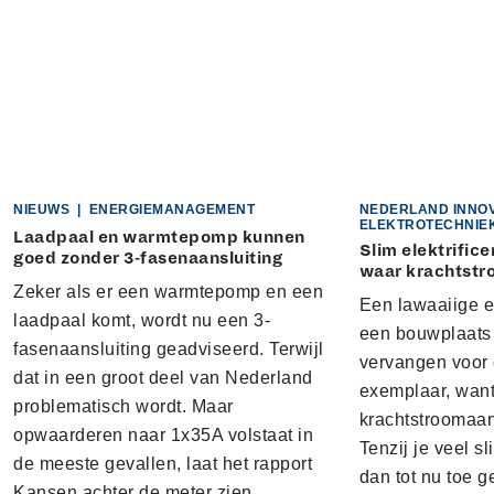
NIEUWS
|
ENERGIEMANAGEMENT
NEDERLAND INNO
ELEKTROTECHNIE
Laadpaal en warmtepomp kunnen
Slim elektrific
goed zonder 3-fasenaansluiting
waar krachtstro
Zeker als er een warmtepomp en een
Een lawaaiige 
laadpaal komt, wordt nu een 3-
een bouwplaats 
fasenaansluiting geadviseerd. Terwijl
vervangen voor 
dat in een groot deel van Nederland
exemplaar, want
problematisch wordt. Maar
krachtstroomaan
opwaarderen naar 1x35A volstaat in
Tenzij je veel sl
de meeste gevallen, laat het rapport
dan tot nu toe g
Kansen achter de meter zien.