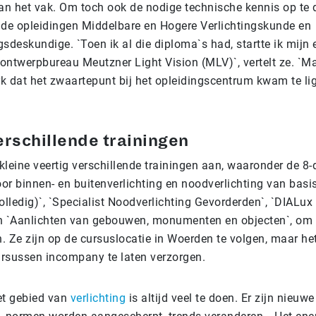
van het vak. Om toch ook de nodige technische kennis op te 
 de opleidingen Middelbare en Hogere Verlichtingskunde en
sdeskundige. `Toen ik al die diploma`s had, startte ik mijn 
 ontwerpbureau Meutzner Light Vision (MLV)`, vertelt ze. `M
k dat het zwaartepunt bij het opleidingscentrum kwam te lig
`
erschillende trainingen
kleine veertig verschillende trainingen aan, waaronder de 8-
or binnen- en buitenverlichting en noodverlichting van basi
olledig)`, `Specialist Noodverlichting Gevorderden`, `DIALux
n `Aanlichten van gebouwen, monumenten en objecten`, om 
. Ze zijn op de cursuslocatie in Woerden te volgen, maar het
rsussen incompany te laten verzorgen.
et gebied van
verlichting
is altijd veel te doen. Er zijn nieuw