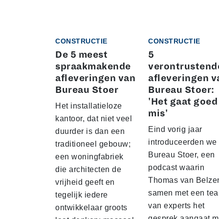
CONSTRUCTIE
CONSTRUCTIE
De 5 meest
5
spraakmakende
verontrustend
afleveringen van
afleveringen v
Bureau Stoer
Bureau Stoer:
'Het gaat goed
Het installatieloze
mis'
kantoor, dat niet veel
Eind vorig jaar
duurder is dan een
introduceerden we
traditioneel gebouw;
Bureau Stoer, een
een woningfabriek
podcast waarin
die architecten de
Thomas van Belze
vrijheid geeft en
samen met een te
tegelijk iedere
van experts het
ontwikkelaar groots
gesprek aangaat m