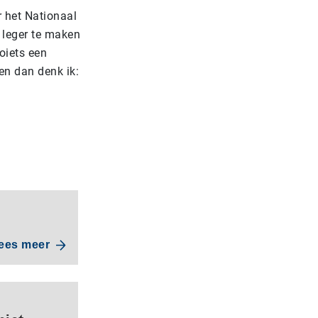
r het Nationaal
 leger te maken
oiets een
 en dan denk ik:
ees meer