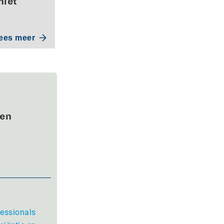
niet
ees meer
wen
fessionals