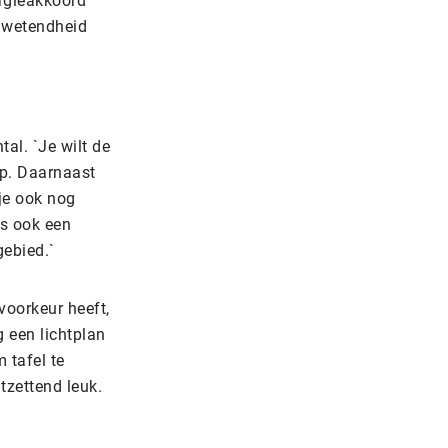
rgieakkoord
onwetendheid
tal. `Je wilt de
rp. Daarnaast
je ook nog
is ook een
gebied.`
voorkeur heeft,
g een lichtplan
 tafel te
tzettend leuk.