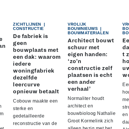
ZICHTLIJNEN
|
VROLIJK
VR
CONSTRUCTIE
BOUWNIEUWS
|
BO
BOUWMATERIALEN
BO
De fabriek is
e
Architect bouwt
Ee
geen
an
schuur met
da
bouwplaats met
eigen handen:
t 
een dak: waarom
‘zo’n
ho
iedere
constructie zelf
u
woningfabriek
plaatsen is echt
w
dezelfde
een ander
leercurve
Ee
verhaal’
opnieuw betaalt
hou
Normaliter houdt
me
Cobouw maakte een
architect en
n
str
sterke en
bouwbioloog Nathalie
am
en
gedetailleerde
Groot Kormelink zich
da
reconstructie van de
alleen bezig met het
et