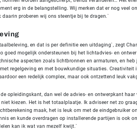
, normen worden aangescherpt, trends veranderen… Het ene
oment erg in de belangstelling. Wij merken dat er nog veel 
k daarin proberen wij ons steentje bij te dragen.`
eving
taalbeleving, en dat is per definitie een uitdaging`, zegt Chan
zo goed mogelijk ondersteunen bij het lichtadvies- en ontwe
chnische aspecten zoals lichtbronnen en armaturen, en heb 
met regelgeving en met bouwkundige situaties. Creativiteit 
daardoor een redelijk complex, maar ook ontzettend leuk vak
 de opleidingskant, dan wel de advies- en ontwerpkant haar 
n niet kiezen. Het is het totaalplaatje. Ik adviseer net zo graa
lichtberekening maak, het is leuk om met de eindgebruiker om
nnis en kunde overdragen op installerende partijen is ook on
delen kan ik wat van mezelf kwijt.`