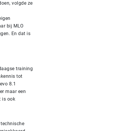
doen, volgde ze
eigen
aar bij MLO
gen. En dat is
daagse training
skennis tot
 evo 8.1
er maar een
 is ook
e technische