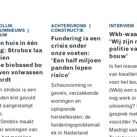
OLIJK
ACHTERGROND
|
INTERVIEW
UWNIEUWS
|
CONSTRUCTIE
Wkb-waa
UW
Fundering is een
‘Wij zijn 
n huis in één
crisis onder
politie v
g: Strobox laa
onze voeten:
bouw’
zien
‘Een half miljoen
e biobased bo
Is het nieuw
panden lopen
wen volwassen
van kwalite
risico’
ordt
voor het b
Scheurvorming in
n strobox is een
(Wkb) een s
gevels, verzakkende
ten kist gevuld
nog werk in
woningen en
t aangestampt
uitvoering? 
oplopende
o,
gesprek me
herstelkosten: de
 Strobox maakt
voorzitter 
funderingsproblemati
ar woningen van.
Mastrigt va
ek in Nederland