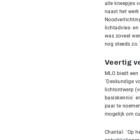
alle kneepjes 
naast het werk
Noodverlichting
lichtadvies- en
was zoveel wer
nog steeds zo.
Veertig v
MLO biedt een 
`Deskundige vo
lichtontwerp (v
basiskennis` e
paar te noemen
mogelijk om cu
Chantal: `Op h