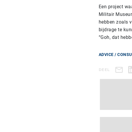
Een project waa
Militair Museu
hebben zoals v
bijdrage te kun
“Goh, dat heb
ADVICE / CONS
DEEL