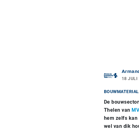
Arman
18 JULI
BOUWMATERIAL
De bouwsector 
Thelen van
MV
hem zelfs kan 
wel van dik h