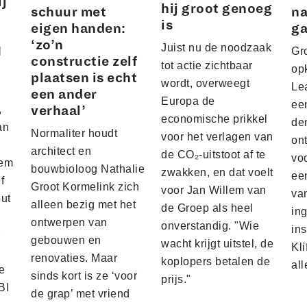
ij
hij groot genoeg
schuur met
na
is
eigen handen:
ga
‘zo’n
Juist nu de noodzaak
I
Gro
constructie zelf
tot actie zichtbaar
op
plaatsen is echt
wordt, overweegt
Lea
een ander
Europa de
ee
,
verhaal’
economische prikkel
de
an
Normaliter houdt
voor het verlagen van
on
architect en
de CO₂-uitstoot af te
vo
hem
bouwbioloog Nathalie
zwakken, en dat voelt
ee
f
Groot Kormelink zich
voor Jan Willem van
va
out
alleen bezig met het
de Groep als heel
in
,
ontwerpen van
onverstandig. "Wie
ins
gebouwen en
wacht krijgt uitstel, de
Kli
renovaties. Maar
koplopers betalen de
all
e
sinds kort is ze ‘voor
prijs."
BI
de grap’ met vriend