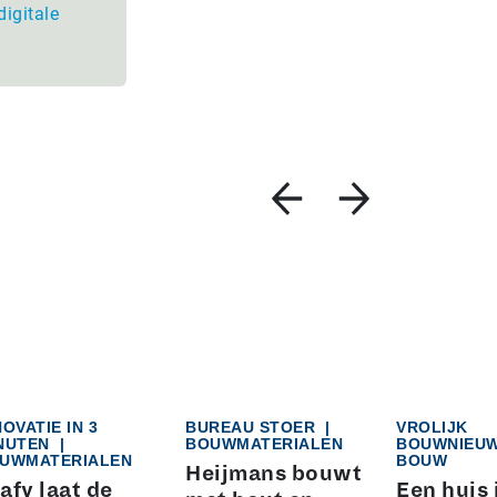
digitale
NOVATIE IN 3
BUREAU STOER
|
VROLIJK
NUTEN
|
BOUWMATERIALEN
BOUWNIEU
UWMATERIALEN
BOUW
Heijmans bouwt
afy laat de
Een huis 