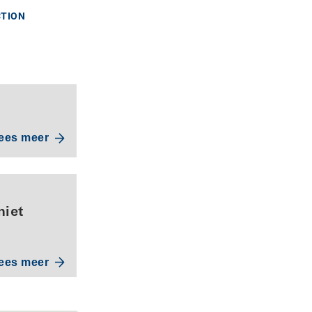
CTION
ees meer
niet
ees meer