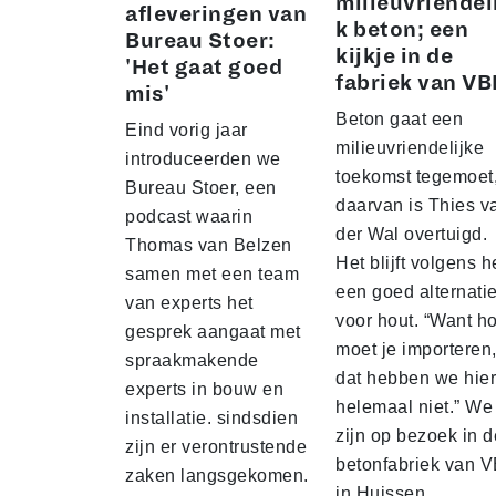
milieuvriendel
afleveringen van
k beton; een
Bureau Stoer:
kijkje in de
'Het gaat goed
fabriek van VB
mis'
Beton gaat een
Eind vorig jaar
milieuvriendelijke
introduceerden we
toekomst tegemoet
Bureau Stoer, een
daarvan is Thies v
podcast waarin
der Wal overtuigd.
Thomas van Belzen
Het blijft volgens 
samen met een team
een goed alternatie
van experts het
voor hout. “Want h
gesprek aangaat met
moet je importeren
spraakmakende
dat hebben we hier
experts in bouw en
helemaal niet.” We
installatie. sindsdien
zijn op bezoek in d
zijn er verontrustende
betonfabriek van V
zaken langsgekomen.
in Huissen.