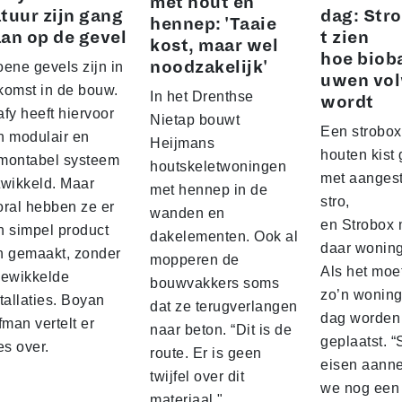
met hout en
tuur zijn gang
dag: Stro
hennep: 'Taaie
an op de gevel
t zien
kost, maar wel
hoe biob
noodzakelijk'
ene gevels zijn in
uwen vo
komst in de bouw.
In het Drenthse
wordt
fy heeft hiervoor
Nietap bouwt
Een strobox
n modulair en
Heijmans
houten kist
montabel systeem
houtskeletwoningen
met aanges
twikkeld. Maar
met hennep in de
stro,
oral hebben ze er
wanden en
en Strobox 
n simpel product
dakelementen. Ook al
daar wonin
n gemaakt, zonder
mopperen de
Als het moe
gewikkelde
bouwvakkers soms
zo’n woning
tallaties. Boyan
dat ze terugverlangen
dag worden
fman vertelt er
naar beton. “Dit is de
geplaatst. 
es over.
route. Er is geen
eisen aann
twijfel over dit
we nog een 
materiaal."