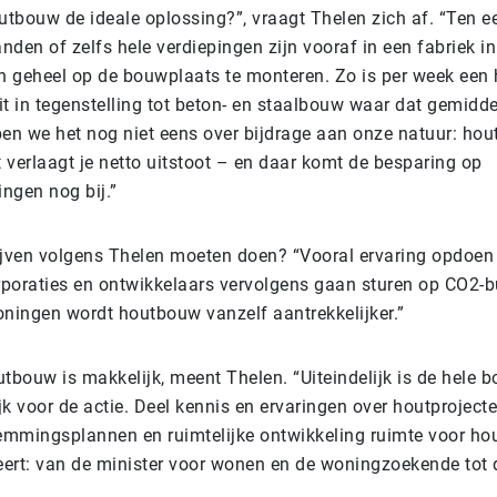
tbouw de ideale oplossing?”, vraagt Thelen zich af. “Ten e
anden of zelfs hele verdiepingen zijn vooraf in een fabriek in
un geheel op de bouwplaats te monteren. Zo is per week een 
Dit in tegenstelling tot beton- en staalbouw waar dat gemid
ben we het nog niet eens over bijdrage aan onze natuur: hou
t verlaagt je netto uitstoot – en daar komt de besparing op
ngen nog bij.”
ven volgens Thelen moeten doen? “Vooral ervaring opdoen 
poraties en ontwikkelaars vervolgens gaan sturen op CO2-b
ingen wordt houtbouw vanzelf aantrekkelijker.”
tbouw is makkelijk, meent Thelen. “Uiteindelijk is de hele 
k voor de actie. Deel kennis en ervaringen over houtprojecte
temmingsplannen en ruimtelijke ontwikkeling ruimte voor ho
teert: van de minister voor wonen en de woningzoekende tot