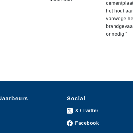
cementplaat
het hout aa
vanwege he
brandgevaar
onnodig.”
Jaarbeurs
Social
X / Twitter
Facebook