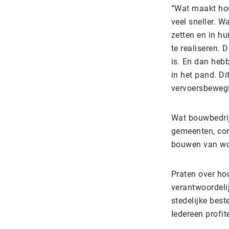
“Wat maakt hou
veel sneller. W
zetten en in h
te realiseren. 
is. En dan heb
in het pand. Di
vervoersbewegi
Wat bouwbedrij
gemeenten, cor
bouwen van won
Praten over hou
verantwoordelij
stedelijke bes
Iedereen profi