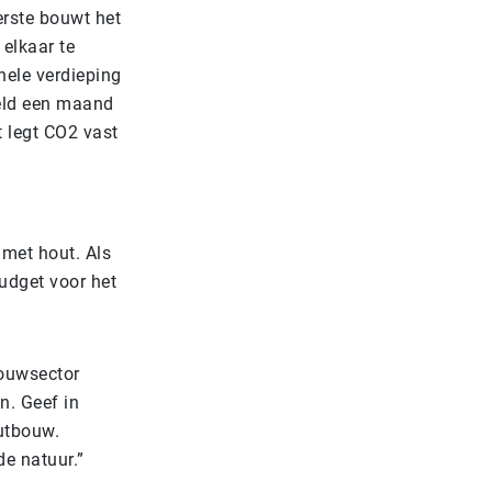
erste bouwt het
 elkaar te
hele verdieping
deld een maand
t legt CO2 vast
met hout. Als
udget voor het
bouwsector
n. Geef in
utbouw.
 de natuur.”