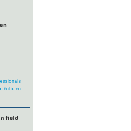
wen
fessionals
ciëntie en
n field