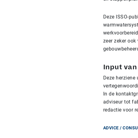
Deze ISSO-publ
warmwatersyste
werkvoorbereid
zeer zeker ook
gebouwbeheer
Input van
Deze herziene 
vertegenwoordi
In de kontaktg
adviseur tot fa
redactie voor 
ADVICE / CONS