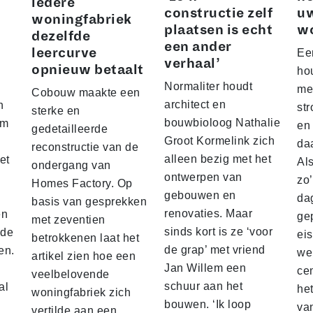
iedere
constructie zelf
u
woningfabriek
plaatsen is echt
w
dezelfde
een ander
leercurve
Ee
verhaal’
opnieuw betaalt
hou
Normaliter houdt
me
Cobouw maakte een
architect en
n
str
sterke en
bouwbioloog Nathalie
am
en
gedetailleerde
Groot Kormelink zich
da
reconstructie van de
alleen bezig met het
et
Al
ondergang van
ontwerpen van
zo
Homes Factory. Op
gebouwen en
da
basis van gesprekken
renovaties. Maar
en
ge
met zeventien
sinds kort is ze ‘voor
nde
ei
betrokkenen laat het
de grap’ met vriend
en.
we
artikel zien hoe een
Jan Willem een
ce
veelbelovende
schuur aan het
al
he
woningfabriek zich
bouwen. ‘Ik loop
va
vertilde aan een