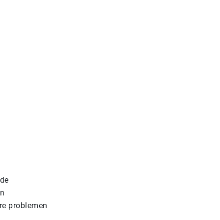
nde
en
ere problemen