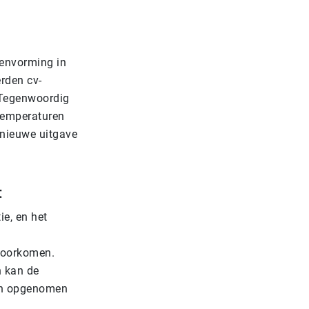
eenvorming in
rden cv-
. Tegenwoordig
rtemperaturen
 nieuwe uitgave
t
ie, en het
 voorkomen.
n kan de
 in opgenomen