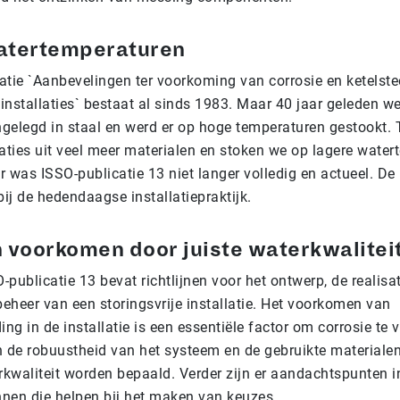
atertemperaturen
atie `Aanbevelingen ter voorkoming van corrosie en ketelst
installaties` bestaat al sinds 1983. Maar 40 jaar geleden we
angelegd in staal en werd er op hoge temperaturen gestookt
laties uit veel meer materialen en stoken we op lagere wate
r was ISSO-publicatie 13 niet langer volledig en actueel. De
bij de hedendaagse installatiepraktijk.
 voorkomen door juiste waterkwalitei
publicatie 13 bevat richtlijnen voor het ontwerp, de realisat
eheer van een storingsvrije installatie. Het voorkomen van
ing in de installatie is een essentiële factor om corrosie te
n de robuustheid van het systeem en de gebruikte materiale
kwaliteit worden bepaald. Verder zijn er aandachtspunten
nen die helpen bij het maken van keuzes.