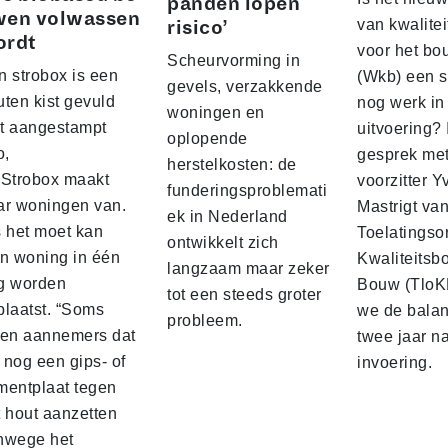
panden lopen
wen volwassen
van kwalite
risico’
ordt
voor het b
Scheurvorming in
n strobox is een
(Wkb) een s
gevels, verzakkende
ten kist gevuld
nog werk in
woningen en
t aangestampt
uitvoering? 
oplopende
o,
gesprek me
herstelkosten: de
 Strobox maakt
voorzitter 
funderingsproblemati
ar woningen van.
Mastrigt va
ek in Nederland
s het moet kan
Toelatingso
ontwikkelt zich
’n woning in één
Kwaliteitsb
langzaam maar zeker
g worden
Bouw (TloK
tot een steeds groter
plaatst. “Soms
we de balan
probleem.
sen aannemers dat
twee jaar n
 nog een gips‑ of
invoering.
mentplaat tegen
t hout aanzetten
nwege het