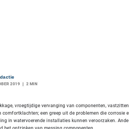
dactie
OBER 2019
2 MIN
kkage, vroegtijdige vervanging van componenten, vastzitte
n comfortklachten; een greep uit de problemen die corrosie 
ing in watervoerende installaties kunnen veroorzaken. And
eld het ontzinken van messing componenten.