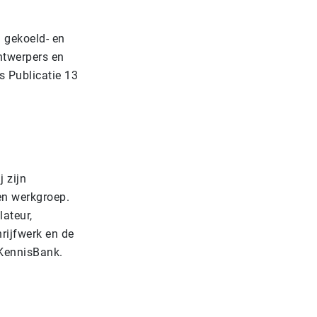
 gekoeld- en
ntwerpers en
s Publicatie 13
 zijn
en werkgroep.
ateur,
hrijfwerk en de
O-KennisBank.