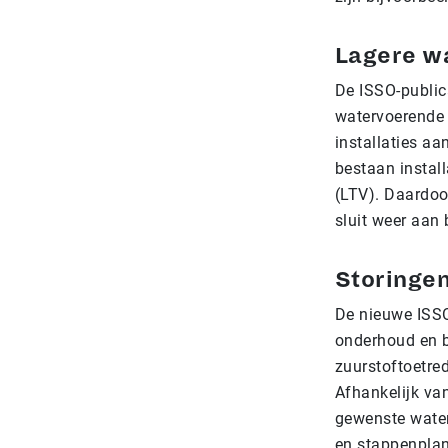
Lagere w
De ISSO-public
watervoerende 
installaties a
bestaan instal
(LTV). Daardoo
sluit weer aan 
Storingen
De nieuwe ISSO-
onderhoud en b
zuurstoftoetred
Afhankelijk va
gewenste water
en stappenplan