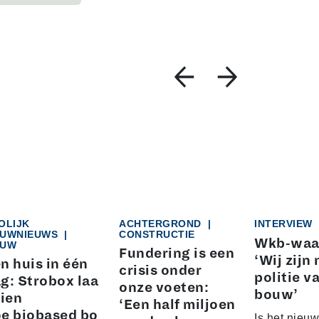
OLIJK
ACHTERGROND
|
INTERVIEW
UWNIEUWS
|
CONSTRUCTIE
Wkb-waa
UW
Fundering is een
‘Wij zijn 
n huis in één
crisis onder
politie v
g: Strobox laa
onze voeten:
bouw’
zien
‘Een half miljoen
e biobased bo
Is het nieuw