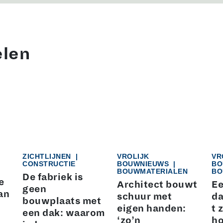
elen
ZICHTLIJNEN
|
VROLIJK
VR
CONSTRUCTIE
BOUWNIEUWS
|
BO
BOUWMATERIALEN
BO
De fabriek is
e
Architect bouwt
Ee
geen
an
schuur met
da
bouwplaats met
eigen handen:
t 
een dak: waarom
‘zo’n
ho