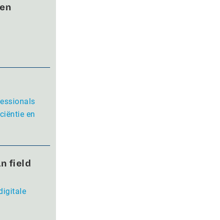
wen
fessionals
ciëntie en
n field
digitale