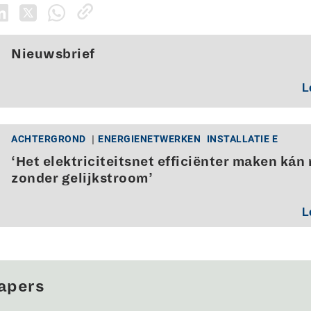
Nieuwsbrief
L
ACHTERGROND
ENERGIENETWERKEN
INSTALLATIE E
‘Het elektriciteitsnet efficiënter maken kán 
zonder gelijkstroom’
L
apers