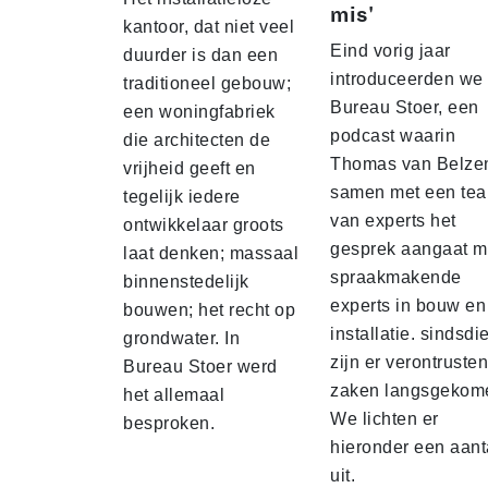
mis'
kantoor, dat niet veel
Eind vorig jaar
duurder is dan een
introduceerden we
traditioneel gebouw;
Bureau Stoer, een
een woningfabriek
podcast waarin
die architecten de
Thomas van Belze
vrijheid geeft en
samen met een te
tegelijk iedere
van experts het
ontwikkelaar groots
gesprek aangaat m
laat denken; massaal
spraakmakende
binnenstedelijk
experts in bouw en
bouwen; het recht op
installatie. sindsdi
grondwater. In
zijn er verontruste
Bureau Stoer werd
zaken langsgekom
het allemaal
We lichten er
besproken.
hieronder een aant
uit.