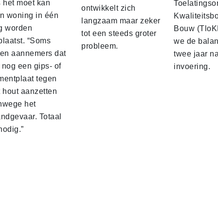
s het moet kan
Toelatingso
ontwikkelt zich
’n woning in één
Kwaliteitsb
langzaam maar zeker
g worden
Bouw (TloK
tot een steeds groter
plaatst. “Soms
we de balan
probleem.
sen aannemers dat
twee jaar n
 nog een gips‑ of
invoering.
mentplaat tegen
t hout aanzetten
nwege het
andgevaar. Totaal
nodig.”