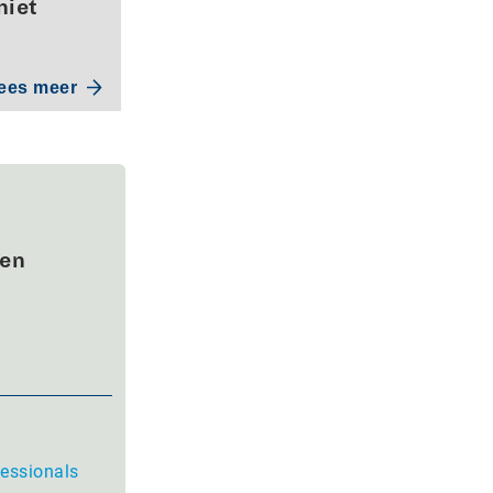
niet
ees meer
wen
fessionals