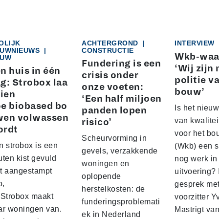
OLIJK
ACHTERGROND
|
INTERVIEW
UWNIEUWS
|
CONSTRUCTIE
Wkb-waa
UW
Fundering is een
‘Wij zijn 
n huis in één
crisis onder
politie v
g: Strobox laa
onze voeten:
bouw’
zien
‘Een half miljoen
e biobased bo
Is het nieuw
panden lopen
wen volwassen
van kwalite
risico’
ordt
voor het b
Scheurvorming in
n strobox is een
(Wkb) een s
gevels, verzakkende
ten kist gevuld
nog werk in
woningen en
t aangestampt
uitvoering? 
oplopende
o,
gesprek me
herstelkosten: de
 Strobox maakt
voorzitter 
funderingsproblemati
ar woningen van.
Mastrigt va
ek in Nederland