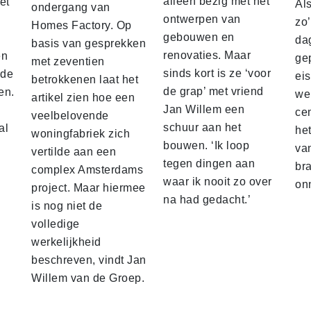
alleen bezig met het
et
Al
ondergang van
ontwerpen van
zo
Homes Factory. Op
gebouwen en
da
basis van gesprekken
renovaties. Maar
en
ge
met zeventien
sinds kort is ze ‘voor
nde
ei
betrokkenen laat het
de grap’ met vriend
en.
we
artikel zien hoe een
Jan Willem een
ce
veelbelovende
schuur aan het
al
he
woningfabriek zich
bouwen. ‘Ik loop
va
vertilde aan een
tegen dingen aan
br
complex Amsterdams
waar ik nooit zo over
on
project. Maar hiermee
na had gedacht.’
is nog niet de
volledige
werkelijkheid
beschreven, vindt Jan
Willem van de Groep.