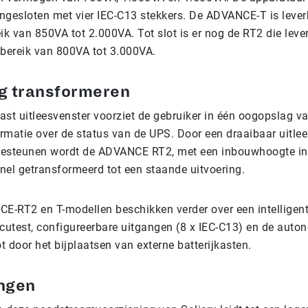
esloten met vier IEC-C13 stekkers. De ADVANCE-T is lever
k van 850VA tot 2.000VA. Tot slot is er nog de RT2 die leve
ereik van 800VA tot 3.000VA.
g transformeren
st uitleesvenster voorziet de gebruiker in één oogopslag va
rmatie over de status van de UPS. Door een draaibaar uitlee
tiesteunen wordt de ADVANCE RT2, met een inbouwhoogte in
nel getransformeerd tot een staande uitvoering.
-RT2 en T-modellen beschikken verder over een intelligent
utest, configureerbare uitgangen (8 x IEC-C13) en de auton
 door het bijplaatsen van externe batterijkasten.
ingen