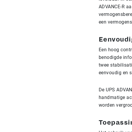
ADVANCE-R aang
vermogensberei
een vermogensb
Eenvoudi
Een hoog contra
benodigde info
twee stabilisa
eenvoudig en s
De UPS ADVANCE
handmatige acc
worden vergroot
Toepass