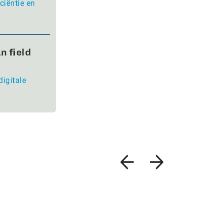
ciëntie en
n field
digitale