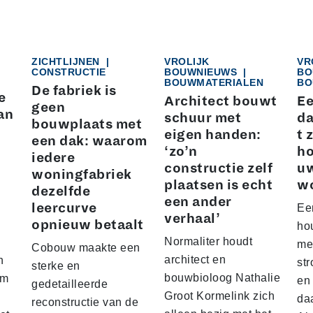
ZICHTLIJNEN
|
VROLIJK
VR
CONSTRUCTIE
BOUWNIEUWS
|
BO
BOUWMATERIALEN
BO
De fabriek is
e
Architect bouwt
Ee
geen
an
schuur met
da
bouwplaats met
eigen handen:
t 
een dak: waarom
‘zo’n
ho
iedere
constructie zelf
u
woningfabriek
plaatsen is echt
w
dezelfde
een ander
leercurve
Ee
verhaal’
opnieuw betaalt
hou
Normaliter houdt
me
Cobouw maakte een
architect en
n
str
sterke en
bouwbioloog Nathalie
am
en
gedetailleerde
Groot Kormelink zich
da
reconstructie van de