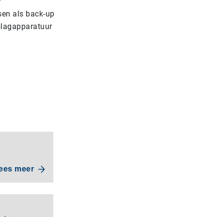
r
sen als back-up
pslagapparatuur
ees meer