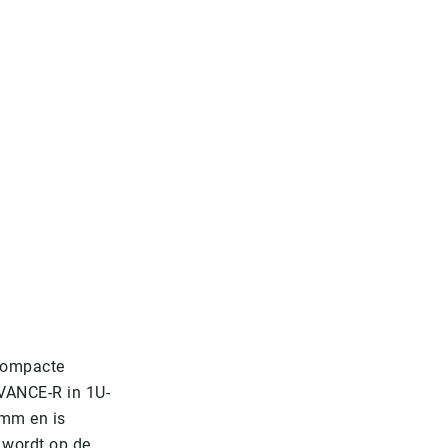
compacte
VANCE-R in 1U-
 mm en is
 wordt op de