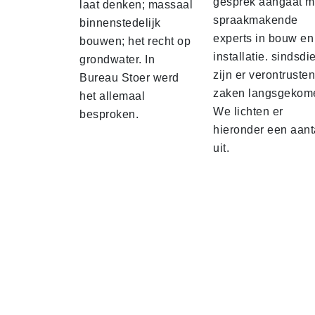
gesprek aangaat m
laat denken; massaal
spraakmakende
binnenstedelijk
experts in bouw en
bouwen; het recht op
installatie. sindsdi
grondwater. In
zijn er verontruste
Bureau Stoer werd
zaken langsgekom
het allemaal
We lichten er
besproken.
hieronder een aant
uit.