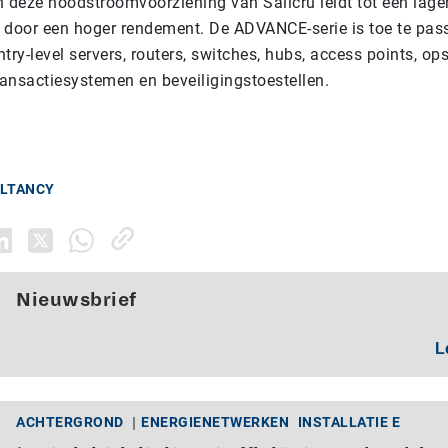
n deze noodstroomvoorziening van Salicru leidt tot een lage
 door een hoger rendement. De ADVANCE-serie is toe te pas
ntry-level servers, routers, switches, hubs, access points, o
transactiesystemen en beveiligingstoestellen.
ULTANCY
Nieuwsbrief
L
ACHTERGROND
ENERGIENETWERKEN
INSTALLATIE E