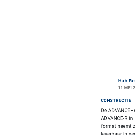
Hub Re
11 MEI 
CONSTRUCTIE
De ADVANCE–se
ADVANCE-R in 1
format neemt z
leverbaar in e