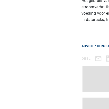
Het gebruik va
stroomverbruik
voeding voor
e
in dataracks, 
ADVICE / CONS
DEEL