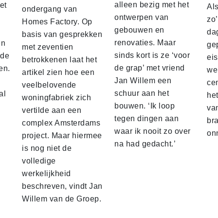
alleen bezig met het
et
Al
ondergang van
ontwerpen van
zo
Homes Factory. Op
gebouwen en
da
basis van gesprekken
renovaties. Maar
en
ge
met zeventien
sinds kort is ze ‘voor
nde
ei
betrokkenen laat het
de grap’ met vriend
en.
we
artikel zien hoe een
Jan Willem een
ce
veelbelovende
schuur aan het
al
he
woningfabriek zich
bouwen. ‘Ik loop
va
vertilde aan een
tegen dingen aan
br
complex Amsterdams
waar ik nooit zo over
on
project. Maar hiermee
na had gedacht.’
is nog niet de
volledige
werkelijkheid
beschreven, vindt Jan
Willem van de Groep.