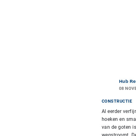
Hub Re
08 NOV
CONSTRUCTIE
Al eerder verf
hoeken en smal
van de goten is
wegstroomt. Dez