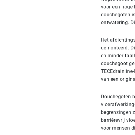
voor een hoge
douchegoten is
ontwatering. D
Het afdichtings
gemonteerd. Dit
en minder faal
douchegoot gel
TECEdrainline-
van een origin
Douchegoten bi
vloerafwerking
begrenzingen zi
barrièrevrij vl
voor mensen di