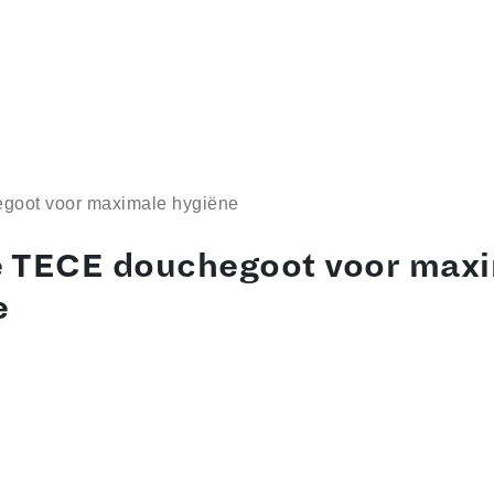
oot voor maximale hygiëne
 TECE douchegoot voor max
e