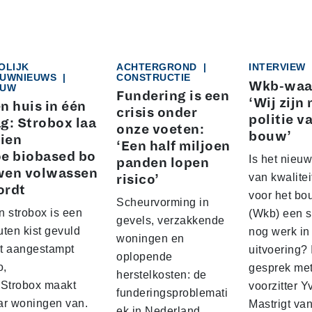
OLIJK
ACHTERGROND
|
INTERVIEW
UWNIEUWS
|
CONSTRUCTIE
Wkb-waa
UW
Fundering is een
‘Wij zijn 
n huis in één
crisis onder
politie v
g: Strobox laa
onze voeten:
bouw’
zien
‘Een half miljoen
e biobased bo
Is het nieuw
panden lopen
wen volwassen
van kwalite
risico’
ordt
voor het b
Scheurvorming in
n strobox is een
(Wkb) een s
gevels, verzakkende
ten kist gevuld
nog werk in
woningen en
t aangestampt
uitvoering? 
oplopende
o,
gesprek me
herstelkosten: de
 Strobox maakt
voorzitter 
funderingsproblemati
ar woningen van.
Mastrigt va
ek in Nederland