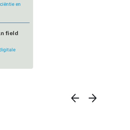
ciëntie en
n field
digitale