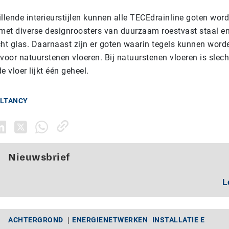
llende interieurstijlen kunnen alle TECEdrainline goten wor
et diverse designroosters van duurzaam roestvast staal en
cht glas. Daarnaast zijn er goten waarin tegels kunnen word
voor natuurstenen vloeren. Bij natuurstenen vloeren is slech
de vloer lijkt één geheel.
ULTANCY
Nieuwsbrief
L
ACHTERGROND
ENERGIENETWERKEN
INSTALLATIE E