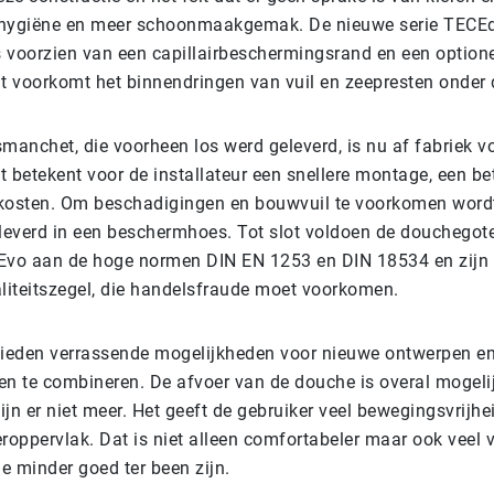
 hygiëne en meer schoonmaakgemak. De nieuwe serie TECEd
 voorzien van een capillairbeschermingsrand en een option
it voorkomt het binnendringen van vuil en zeepresten onder 
manchet, die voorheen los werd geleverd, is nu af fabriek v
 betekent voor de installateur een snellere montage, een be
kosten. Om beschadigingen en bouwvuil te voorkomen word
everd in een beschermhoes. Tot slot voldoen de douchegot
Evo aan de hoge normen DIN EN 1253 en DIN 18534 en zijn 
aliteitszegel, die handelsfraude moet voorkomen.
eden verrassende mogelijkheden voor nieuwe ontwerpen en 
en te combineren. De afvoer van de douche is overal mogelij
jn er niet meer. Het geeft de gebruiker veel bewegingsvrijhe
oeroppervlak. Dat is niet alleen comfortabeler maar ook veel ve
e minder goed ter been zijn.