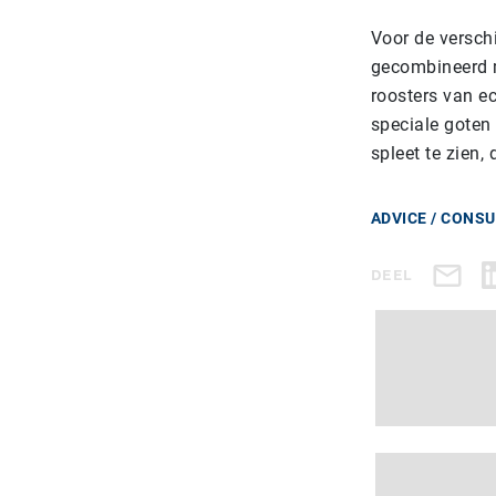
Voor de verschi
gecombineerd m
roosters van e
speciale goten 
spleet te zien, 
ADVICE / CONS
DEEL