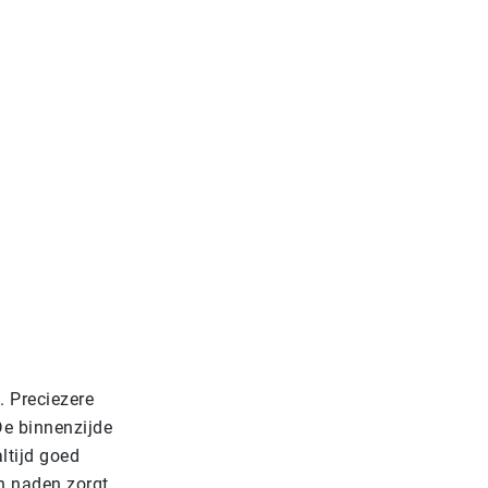
. Preciezere
De binnenzijde
ltijd goed
en naden zorgt