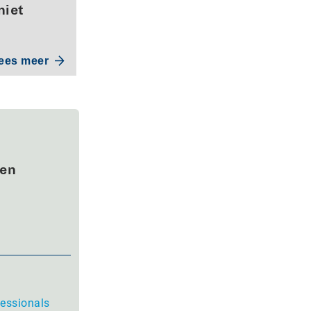
niet
ees meer
wen
fessionals