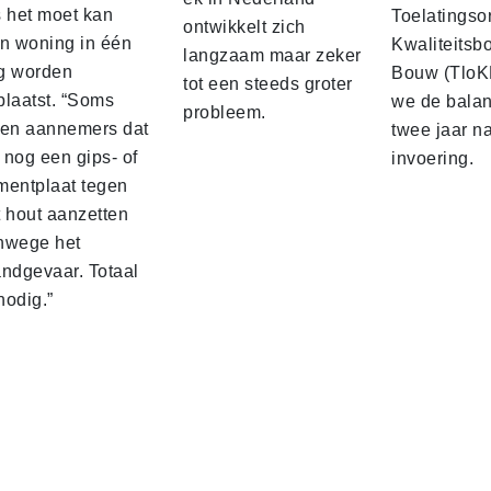
s het moet kan
Toelatingso
ontwikkelt zich
’n woning in één
Kwaliteitsb
langzaam maar zeker
g worden
Bouw (TloK
tot een steeds groter
plaatst. “Soms
we de balan
probleem.
sen aannemers dat
twee jaar n
 nog een gips‑ of
invoering.
mentplaat tegen
t hout aanzetten
nwege het
andgevaar. Totaal
nodig.”