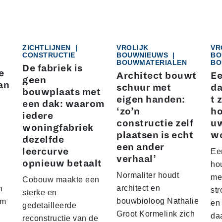
ZICHTLIJNEN
|
VROLIJK
VR
CONSTRUCTIE
BOUWNIEUWS
|
BO
BOUWMATERIALEN
BO
De fabriek is
e
Architect bouwt
Ee
geen
an
schuur met
da
bouwplaats met
eigen handen:
t 
een dak: waarom
‘zo’n
ho
iedere
constructie zelf
u
woningfabriek
plaatsen is echt
w
dezelfde
een ander
leercurve
Ee
verhaal’
opnieuw betaalt
hou
Normaliter houdt
me
Cobouw maakte een
architect en
n
str
sterke en
bouwbioloog Nathalie
am
en
gedetailleerde
Groot Kormelink zich
da
reconstructie van de