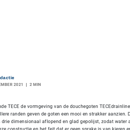
dactie
EMBER 2021
2 MIN
ijnde TECE de vormgeving van de douchegoten TECEdrainline
lere randen geven de goten een mooi en strakker aanzien. 
 drie dimensionaal aflopend en glad gepolijst, zodat water a
e constructie en het feit dat er geen sprake is van kieren 