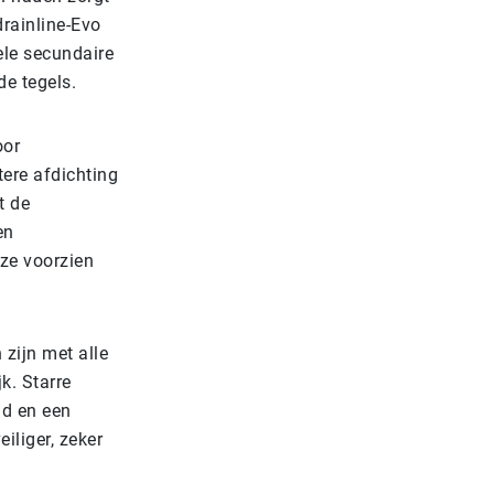
rainline-Evo
ele secundaire
de tegels.
oor
tere afdichting
t de
en
ze voorzien
zijn met alle
k. Starre
id en een
iliger, zeker