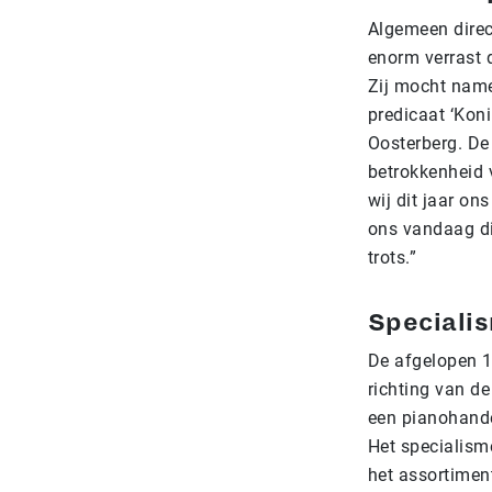
Algemeen direc
enorm verrast 
Zij mocht name
predicaat ‘Kon
Oosterberg. De
betrokkenheid 
wij dit jaar o
ons vandaag dit
trots.”
Specialis
De afgelopen 1
richting van de
een pianohandel
Het specialisme
het assortimen