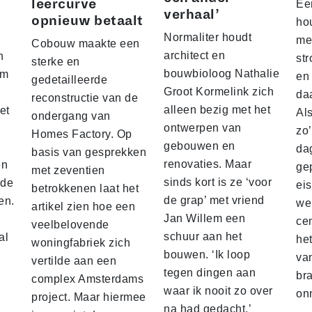
leercurve
Ee
verhaal’
opnieuw betaalt
hou
Normaliter houdt
me
Cobouw maakte een
architect en
n
str
sterke en
bouwbioloog Nathalie
am
en
gedetailleerde
Groot Kormelink zich
da
reconstructie van de
alleen bezig met het
et
Al
ondergang van
ontwerpen van
zo
Homes Factory. Op
gebouwen en
da
basis van gesprekken
renovaties. Maar
en
ge
met zeventien
sinds kort is ze ‘voor
nde
ei
betrokkenen laat het
de grap’ met vriend
en.
we
artikel zien hoe een
Jan Willem een
ce
veelbelovende
schuur aan het
al
he
woningfabriek zich
bouwen. ‘Ik loop
va
vertilde aan een
tegen dingen aan
br
complex Amsterdams
waar ik nooit zo over
on
project. Maar hiermee
na had gedacht.’