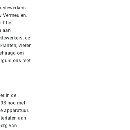
 medewerkers
w Vermeulen.
jf het
n aan
edewerkers, de
klanten, vieren
 behaagd om
verguld ons met
er in de
1893 nog met
ke apparatuur.
aterialen aan
berg van