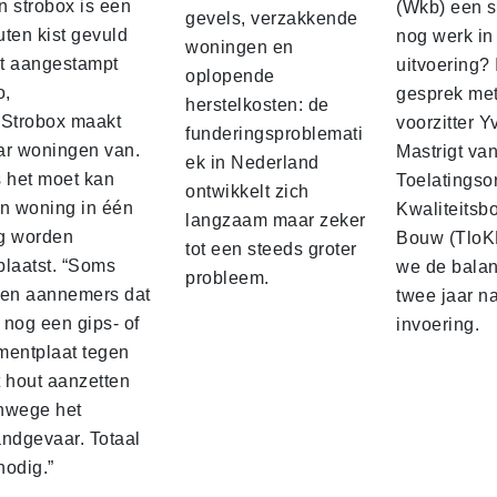
n strobox is een
(Wkb) een s
gevels, verzakkende
ten kist gevuld
nog werk in
woningen en
t aangestampt
uitvoering? 
oplopende
o,
gesprek me
herstelkosten: de
 Strobox maakt
voorzitter 
funderingsproblemati
ar woningen van.
Mastrigt va
ek in Nederland
s het moet kan
Toelatingso
ontwikkelt zich
’n woning in één
Kwaliteitsb
langzaam maar zeker
g worden
Bouw (TloK
tot een steeds groter
plaatst. “Soms
we de balan
probleem.
sen aannemers dat
twee jaar n
 nog een gips‑ of
invoering.
mentplaat tegen
t hout aanzetten
nwege het
andgevaar. Totaal
nodig.”