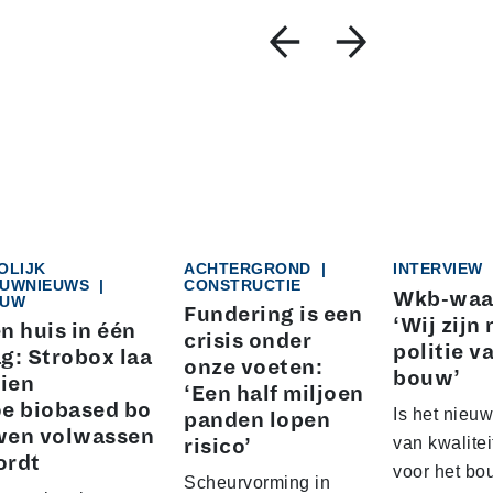
OLIJK
ACHTERGROND
|
INTERVIEW
UWNIEUWS
|
CONSTRUCTIE
Wkb-waa
UW
Fundering is een
‘Wij zijn 
n huis in één
crisis onder
politie v
g: Strobox laa
onze voeten:
bouw’
zien
‘Een half miljoen
e biobased bo
Is het nieuw
panden lopen
wen volwassen
van kwalite
risico’
ordt
voor het b
Scheurvorming in