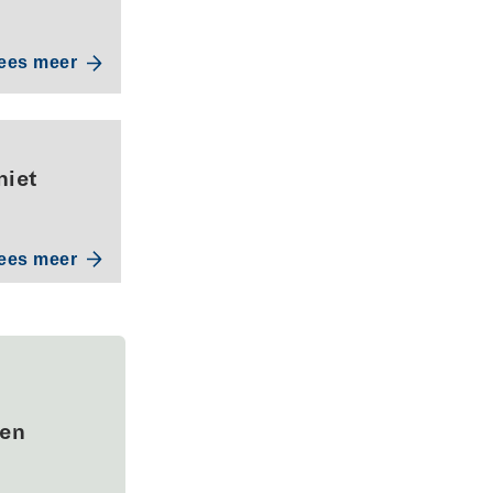
ees meer
niet
ees meer
wen