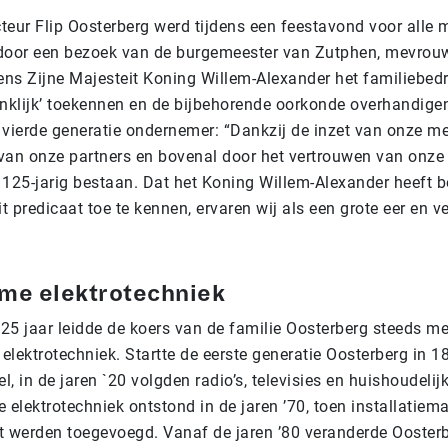
teur Flip Oosterberg werd tijdens een feestavond voor alle
door een bezoek van de burgemeester van Zutphen, mevrou
ns Zijne Majesteit Koning Willem-Alexander het familiebedri
inklijk’ toekennen en de bijbehorende oorkonde overhandige
 vierde generatie ondernemer: “Dankzij de inzet van onze m
van onze partners en bovenal door het vertrouwen van onze 
ns 125-jarig bestaan. Dat het Koning Willem-Alexander heeft
 predicaat toe te kennen, ervaren wij als een grote eer en 
me elektrotechniek
25 jaar leidde de koers van de familie Oosterberg steeds me
 elektrotechniek. Startte de eerste generatie Oosterberg in 
, in de jaren `20 volgden radio’s, televisies en huishoudelij
 elektrotechniek ontstond in de jaren ’70, toen installatiem
t werden toegevoegd. Vanaf de jaren ’80 veranderde Ooster