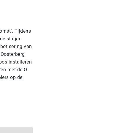
omst’. Tijdens
 de slogan
botisering van
t Oosterberg
os installeren
ren met de O-
lers op de