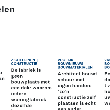
elen
ZICHTLIJNEN
|
VROLIJK
VR
CONSTRUCTIE
BOUWNIEUWS
|
BO
BOUWMATERIALEN
BO
De fabriek is
e
Architect bouwt
Ee
geen
an
schuur met
da
bouwplaats met
eigen handen:
t 
een dak: waarom
‘zo’n
ho
iedere
constructie zelf
u
woningfabriek
plaatsen is echt
w
dezelfde
een ander