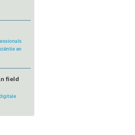
fessionals
ciëntie en
n field
digitale