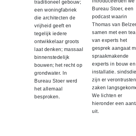
introduceerden we
traditioneel gebouw;
Bureau Stoer, een
een woningfabriek
podcast waarin
die architecten de
Thomas van Belze
vrijheid geeft en
samen met een te
tegelijk iedere
van experts het
ontwikkelaar groots
gesprek aangaat m
laat denken; massaal
spraakmakende
binnenstedelijk
experts in bouw en
bouwen; het recht op
installatie. sindsdi
grondwater. In
zijn er verontruste
Bureau Stoer werd
zaken langsgekom
het allemaal
We lichten er
besproken.
hieronder een aant
uit.