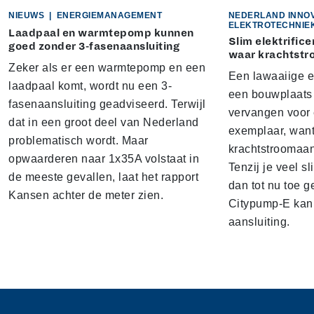
NIEUWS
|
ENERGIEMANAGEMENT
NEDERLAND INNO
ELEKTROTECHNIE
Laadpaal en warmtepomp kunnen
Slim elektrific
goed zonder 3-fasenaansluiting
waar krachtstro
Zeker als er een warmtepomp en een
Een lawaaiige 
laadpaal komt, wordt nu een 3-
een bouwplaats 
fasenaansluiting geadviseerd. Terwijl
vervangen voor 
dat in een groot deel van Nederland
exemplaar, want
problematisch wordt. Maar
krachtstroomaan
opwaarderen naar 1x35A volstaat in
Tenzij je veel sl
de meeste gevallen, laat het rapport
dan tot nu toe g
Kansen achter de meter zien.
Citypump-E kan 
aansluiting.