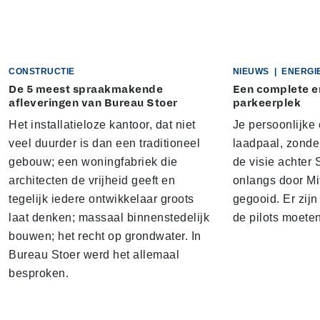
CONSTRUCTIE
NIEUWS
|
ENERGI
De 5 meest spraakmakende
Een complete e
afleveringen van Bureau Stoer
parkeerplek
Het installatieloze kantoor, dat niet
Je persoonlijke
veel duurder is dan een traditioneel
laadpaal, zonder 
gebouw; een woningfabriek die
de visie achter 
architecten de vrijheid geeft en
onlangs door Mi
tegelijk iedere ontwikkelaar groots
gegooid. Er zij
laat denken; massaal binnenstedelijk
de pilots moete
bouwen; het recht op grondwater. In
Bureau Stoer werd het allemaal
besproken.