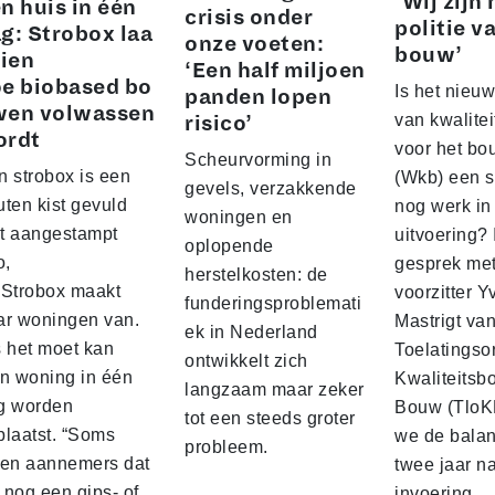
‘Wij zijn 
n huis in één
crisis onder
politie v
g: Strobox laa
onze voeten:
bouw’
zien
‘Een half miljoen
e biobased bo
Is het nieuw
panden lopen
wen volwassen
van kwalite
risico’
ordt
voor het b
Scheurvorming in
n strobox is een
(Wkb) een s
gevels, verzakkende
ten kist gevuld
nog werk in
woningen en
t aangestampt
uitvoering? 
oplopende
o,
gesprek me
herstelkosten: de
 Strobox maakt
voorzitter 
funderingsproblemati
ar woningen van.
Mastrigt va
ek in Nederland
s het moet kan
Toelatingso
ontwikkelt zich
’n woning in één
Kwaliteitsb
langzaam maar zeker
g worden
Bouw (TloK
tot een steeds groter
plaatst. “Soms
we de balan
probleem.
sen aannemers dat
twee jaar n
 nog een gips‑ of
invoering.