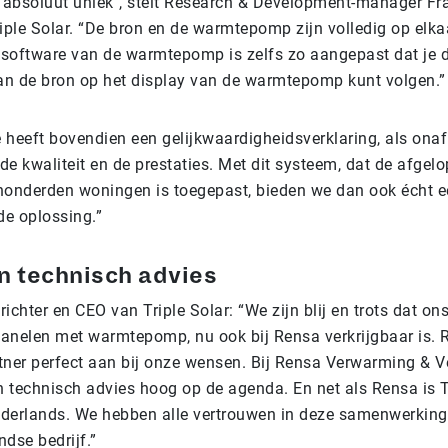
is `absoluut uniek`, stelt Research & Development-manager Fr
ple Solar. “De bron en de warmtepomp zijn volledig op elka
software van de warmtepomp is zelfs zo aangepast dat je 
n de bron op het display van de warmtepomp kunt volgen.”
 heeft bovendien een gelijkwaardigheidsverklaring, als onaf
e kwaliteit en de prestaties. Met dit systeem, dat de afgelo
honderden woningen is toegepast, bieden we dan ook écht 
e oplossing.”
n technisch advies
ichter en CEO van Triple Solar: “We zijn blij en trots dat o
anelen met warmtepomp, nu ook bij Rensa verkrijgbaar is. R
tner perfect aan bij onze wensen. Bij Rensa Verwarming & Ve
n technisch advies hoog op de agenda. En net als Rensa is T
derlands. We hebben alle vertrouwen in deze samenwerking
ndse bedrijf.”