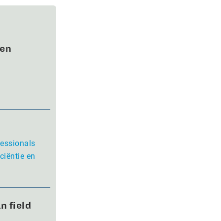
wen
fessionals
ciëntie en
n field