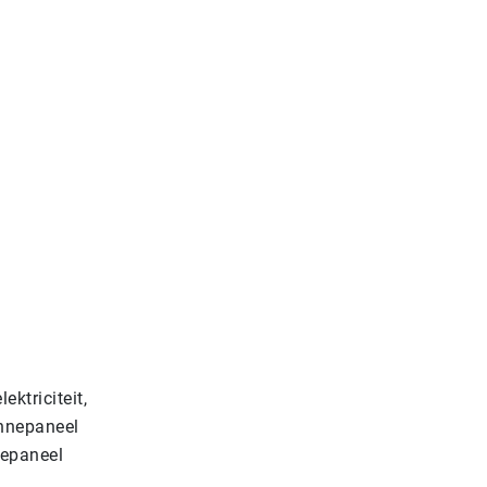
ktriciteit,
onnepaneel
nepaneel