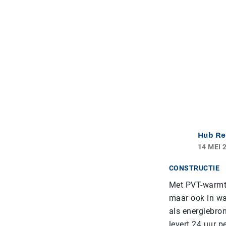
Hub Re
14 MEI 
CONSTRUCTIE
Met PVT-warmte
maar ook in war
als energiebro
levert 24 uur 