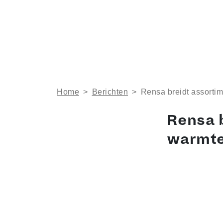
Home
>
Berichten
>
Rensa breidt assorti
Rensa b
warmte