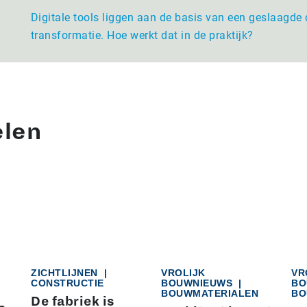
Digitale tools liggen aan de basis van een geslaagde 
transformatie. Hoe werkt dat in de praktijk?
elen
ZICHTLIJNEN
|
VROLIJK
VR
CONSTRUCTIE
BOUWNIEUWS
|
BO
BOUWMATERIALEN
BO
De fabriek is