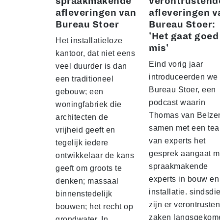
spraakmakende
verontrustend
afleveringen van
afleveringen v
Bureau Stoer
Bureau Stoer:
'Het gaat goed
Het installatieloze
mis'
kantoor, dat niet eens
Eind vorig jaar
veel duurder is dan
introduceerden we
een traditioneel
Bureau Stoer, een
gebouw; een
podcast waarin
woningfabriek die
Thomas van Belze
architecten de
samen met een te
vrijheid geeft en
van experts het
tegelijk iedere
gesprek aangaat m
ontwikkelaar de kans
spraakmakende
geeft om groots te
experts in bouw en
denken; massaal
installatie. sindsdi
binnenstedelijk
zijn er verontruste
bouwen; het recht op
zaken langsgekom
grondwater. In