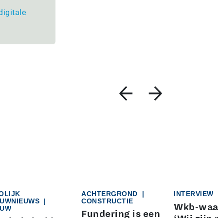
digitale
OLIJK
ACHTERGROND
|
INTERVIEW
UWNIEUWS
|
CONSTRUCTIE
Wkb-waa
UW
Fundering is een