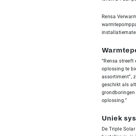
Rensa Verwarmi
warmtepomppan
installatiemat
Warmtepo
“Rensa streeft
oplossing te bi
assortiment”, 
geschikt als a
grondboringen 
oplossing.”
Uniek sy
De Triple Sola