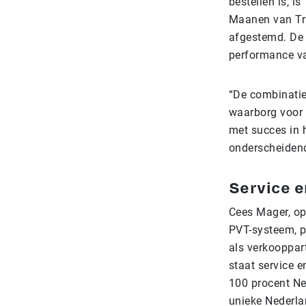
bestellen is, 
Maanen van Tri
afgestemd. De 
performance va
“De combinatie
waarborg voor d
met succes in 
onderscheidend
Service e
Cees Mager, opr
PVT-systeem, p
als verkooppar
staat service e
100 procent Ne
unieke Nederla