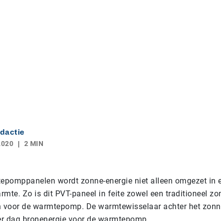
dactie
2020
2 MIN
pomppanelen wordt zonne-energie niet alleen omgezet in ele
mte. Zo is dit PVT-paneel in feite zowel een traditioneel z
n voor de warmtepomp. De warmtewisselaar achter het zon
per dag bronenergie voor de warmtepomp.