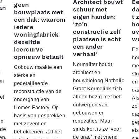
e
Architect bouwt
Ee
geen
an
schuur met
da
bouwplaats met
eigen handen:
t 
een dak: waarom
‘zo’n
ho
iedere
constructie zelf
u
woningfabriek
plaatsen is echt
w
dezelfde
een ander
leercurve
Ee
verhaal’
opnieuw betaalt
hou
Normaliter houdt
me
Cobouw maakte een
architect en
n
str
sterke en
bouwbioloog Nathalie
am
en
gedetailleerde
Groot Kormelink zich
da
reconstructie van de
alleen bezig met het
et
Al
ondergang van
ontwerpen van
zo
Homes Factory. Op
gebouwen en
da
basis van gesprekken
renovaties. Maar
en
ge
met zeventien
sinds kort is ze ‘voor
nde
ei
betrokkenen laat het
de grap’ met vriend
en.
we