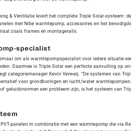
ng & Ventilatie levert het complete Triple Solar-systeem: d
elen met Nibe warmtepomp, accessoires en het benodigd
eriaal zoals frames en montagerails.
mp-specialist
 ernaar om als warmtepompspecialist voor iedere situatie e
eden. Daarmee is Triple Solar een perfecte aanvulling op on
zegt categoriemanager Kevin Verweij. “De systemen van Tripl
lternatief voor grondboringen en lucht/water warmtepompe
of geluidsnormen een probleem zijn, is het systeem van Tripl
steem
r PVT-panelen in combinatie met een warmtepomp die via Re