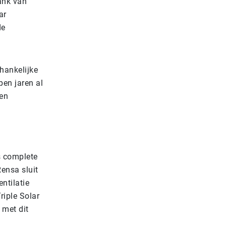
ank van
ar
de
hankelijke
pen jaren al
een
ns complete
ensa sluit
ntilatie
riple Solar
 met dit