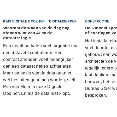
PIMS DIGITALE DOOLHOF
|
DIGITALISERING
CONSTRUCTIE
Waarom de waan van de dag nog
De 5 meest sp
steeds wint van AI en de
afleveringen va
datastrategie
Het installatielo
Een deadline halen voelt urgenter dan
veel duurder is 
een dataveld controleren. Een
gebouw; een won
contract afronden voelt belangrijker
architecten de v
dan een dataset netjes achterlaten.
tegelijk iedere 
Maar op basis van de data gaan er
laat denken; ma
wel besluiten genomen worden, stelt
bouwen; het rec
Pim van Meer in deze Digitale
Bureau Stoer we
Doolhof. En als de data niet klopt…
besproken.