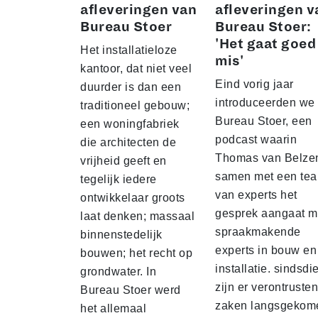
afleveringen van
afleveringen v
Bureau Stoer
Bureau Stoer:
'Het gaat goed
Het installatieloze
mis'
kantoor, dat niet veel
Eind vorig jaar
duurder is dan een
introduceerden we
traditioneel gebouw;
Bureau Stoer, een
een woningfabriek
podcast waarin
die architecten de
Thomas van Belze
vrijheid geeft en
samen met een te
tegelijk iedere
van experts het
ontwikkelaar groots
gesprek aangaat m
laat denken; massaal
spraakmakende
binnenstedelijk
experts in bouw en
bouwen; het recht op
installatie. sindsdi
grondwater. In
zijn er verontruste
Bureau Stoer werd
zaken langsgekom
het allemaal