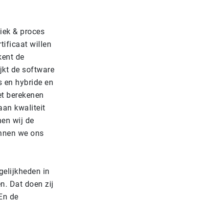
iek & proces
tificaat willen
kent de
jkt de software
ls en hybride en
et berekenen
aan kwaliteit
nen wij de
nnen we ons
elijkheden in
n. Dat doen zij
En de