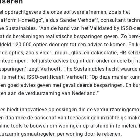
iseren
el opdrachtgevers die onze software afnemen, zoals het
tform HomeQgo”, aldus Sander Verhoeff, consultant techn
he Sustainables. “Aan de hand van het Validated by ISSO-cer
dat de berekeningen realistische besparingen geven. Zo bere
deld 120.000 opties door om tot een advies te komen. En ki
nde opties, zoals vloer-, muur-, glas- en dakisolatie, HR kete
armtepompen. Het juiste advies begint dan onder andere bij h
besparingen”, zegt Verhoeff. The Sustainables hecht waarde 
 is met het ISSO-certificaat. Verhoeff: “Op deze manier kun
en goed advies geven met gevalideerde besparingen. En ku
agen aan de verduurzaming van Nederland.”
es biedt innovatieve oplossingen die de verduurzamingsmog
en daarmee de aanschaf van toepassingen inzichtelijk make
line tools te bouwen om woningen op afstand in te meten. 
uurzamingsmaatregelen per woning door te rekenen.