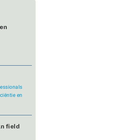
wen
fessionals
ciëntie en
n field