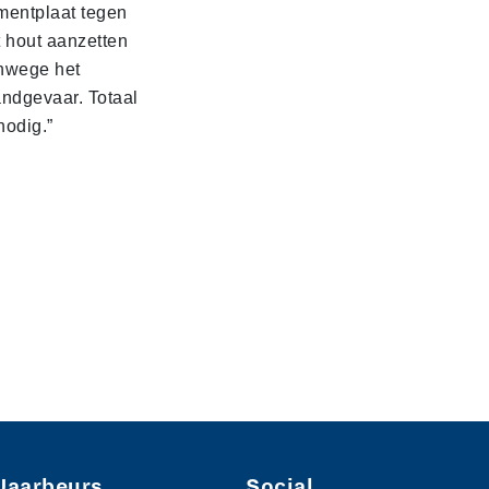
mentplaat tegen
t hout aanzetten
nwege het
andgevaar. Totaal
nodig.”
Jaarbeurs
Social