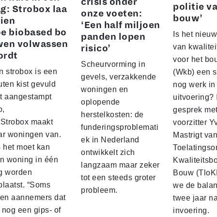
crisis onder
politie v
g: Strobox laa
onze voeten:
bouw’
zien
‘Een half miljoen
e biobased bo
Is het nieuw
panden lopen
wen volwassen
van kwalite
risico’
ordt
voor het b
Scheurvorming in
n strobox is een
(Wkb) een s
gevels, verzakkende
ten kist gevuld
nog werk in
woningen en
t aangestampt
uitvoering? 
oplopende
o,
gesprek me
herstelkosten: de
 Strobox maakt
voorzitter 
funderingsproblemati
ar woningen van.
Mastrigt va
ek in Nederland
s het moet kan
Toelatingso
ontwikkelt zich
’n woning in één
Kwaliteitsb
langzaam maar zeker
g worden
Bouw (TloK
tot een steeds groter
plaatst. “Soms
we de balan
probleem.
sen aannemers dat
twee jaar n
 nog een gips‑ of
invoering.