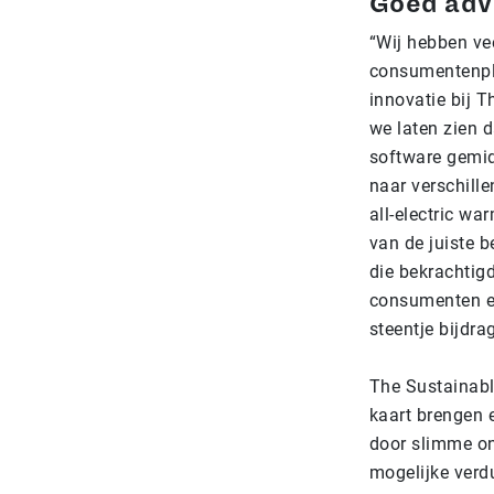
Goed adv
“Wij hebben ve
consumentenpla
innovatie bij T
we laten zien 
software gemid
naar verschille
all-electric w
van de juiste 
die bekrachtigd
consumenten e
steentje bijdr
The Sustainabl
kaart brengen 
door slimme on
mogelijke verd