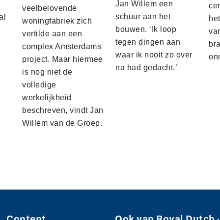
Jan Willem een
ce
veelbelovende
schuur aan het
al
he
woningfabriek zich
bouwen. ‘Ik loop
va
vertilde aan een
tegen dingen aan
br
complex Amsterdams
waar ik nooit zo over
on
project. Maar hiermee
na had gedacht.’
is nog niet de
volledige
werkelijkheid
beschreven, vindt Jan
Willem van de Groep.
Content
Ook van Royal Dutch 