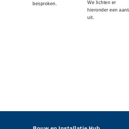
We lichten er
besproken.
hieronder een aant
uit.
Bouw en Installatie Hub