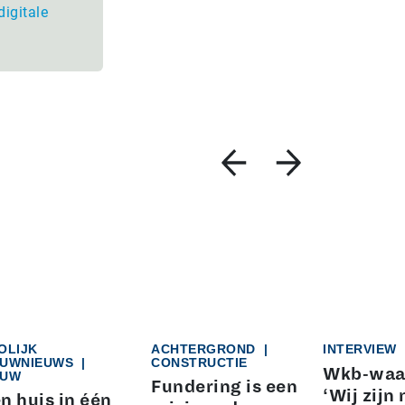
digitale
OLIJK
ACHTERGROND
|
INTERVIEW
UWNIEUWS
|
CONSTRUCTIE
Wkb-waa
UW
Fundering is een
‘Wij zijn 
n huis in één