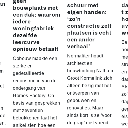
geen
an
schuur met
da
bouwplaats met
eigen handen:
t 
een dak: waarom
‘zo’n
ho
iedere
constructie zelf
u
woningfabriek
plaatsen is echt
w
dezelfde
een ander
leercurve
Ee
verhaal’
opnieuw betaalt
hou
Normaliter houdt
me
Cobouw maakte een
architect en
n
str
sterke en
bouwbioloog Nathalie
am
en
gedetailleerde
Groot Kormelink zich
da
reconstructie van de
alleen bezig met het
et
Al
ondergang van
ontwerpen van
zo
Homes Factory. Op
gebouwen en
da
basis van gesprekken
renovaties. Maar
en
ge
met zeventien
sinds kort is ze ‘voor
nde
ei
betrokkenen laat het
de grap’ met vriend
en.
we
artikel zien hoe een