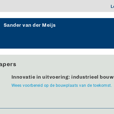
L
Sander van der Meijs
apers
Innovatie in uitvoering: industrieel bou
Wees voorbereid op de bouwplaats van de toekomst.