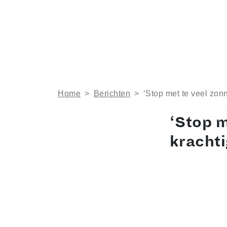
Home
>
Berichten
>
‘Stop met te veel zonn
‘Stop m
krachti