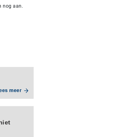
n nog aan.
ees meer
niet