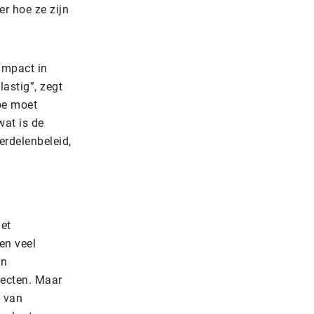
er hoe ze zijn
impact in
lastig”, zegt
toe moet
wat is de
erdelenbeleid,
het
en veel
en
jecten. Maar
 van