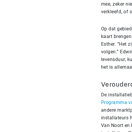
mee, zeker nie
verkleefd, of
Op dat gebied
kaart brengen 
Esther. “Het z
volgen.” Edwin
levensduur, ku
het is allema
Verouder
De installatie
Programma van
andere marktp
installateurs 
Van Noort en 