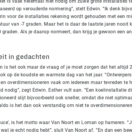
“Het is vaak helemaal niet nodig om zulke grote installaties t
aseerd op verouderde normering”, stelt Edwin. “Ik denk bijv
in voor de installaties rekening wordt gehouden met een m
tuur van -7 graden. Maar het is daar de laatste jaren nooit 
 graden. Als je daarop normeert, dan krijg je gewoon een a
eit in gedachten
 is het ook maar de vraag of je moet zorgen dat het altijd 2
ok op de koudste en warmste dag van het jaar. “Ontwerpers
en overdimensioneren vaak om iedereen maar tevreden te 
ijd nodig”, zegt Edwin. Esther vult aan. “Een koelinstallatie di
neerd slijt bijvoorbeeld ook sneller, omdat die niet optima
aldo is het dan ook verstandig om niet te overdimensioneren
duce’, is het motto waar Van Noort en Loman op hameren. “
n wat je echt nodig hebt”, sluit Van Noort af. “En dan een b