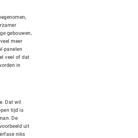
 toegenomen,
urzamer
nige gebouwen,
 veel meer
V-panelen
l veel of dat
worden in
e. Dat wil
pen tijd is
oman. De
voorbeeld uit
oerfase niks