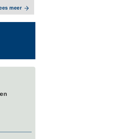
ees meer
wen