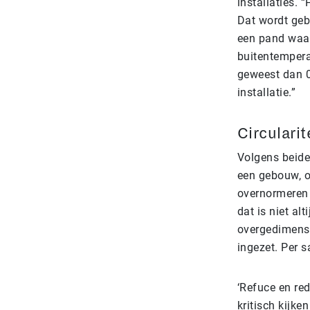
installaties. 
Dat wordt geb
een pand waar
buitentempera
geweest dan 0
installatie.”
Circularit
Volgens beiden
een gebouw, o
overnormeren 
dat is niet alt
overgedimensio
ingezet. Per s
‘Refuce en re
kritisch kijke