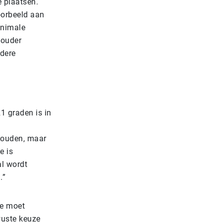
e plaatsen.
oorbeeld aan
inimale
kouder
ndere
1 graden is in
houden, maar
e is
al wordt
.”
Je moet
ewuste keuze