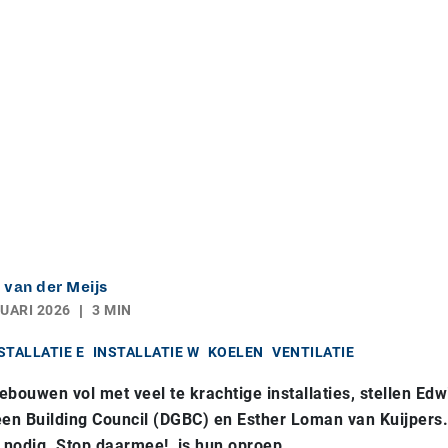
 van der Meijs
UARI 2026
3 MIN
STALLATIE E
INSTALLATIE W
KOELEN
VENTILATIE
bouwen vol met veel te krachtige installaties, stellen Edw
en Building Council (DGBC) en Esther Loman van Kuijpers.
 nodig. Stop daarmee!, is hun oproep.