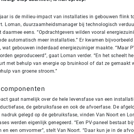
jaar is de milieu-impact van installaties in gebouwen flink
rt. Loman, duurzaamheidsmanager bij technologisch verdu
het daarmee eens. “Opdrachtgevers wilden vooral energiezui
nde automatisch meer installaties.” Er kwamen bijvoorbeeld
, wat gebouwen inderdaad energiezuiniger maakte. “Maar P
rden geproduceerd”, gaat Loman verder. “En het scheelt hee
urt met behulp van energie op bruinkool of dat ze gemaakt 
hulp van groene stroom.”
l componenten
act gaat namelijk over de hele levensfase van een installati
ductiefase, de gebruiksfase en ook de afvoerfase. De afgelo
de nadruk gelegd op de gebruiksfase, vinden Van Noort en L
ases werden eigenlijk genegeerd. “Een PV-paneel bestaat bij
en en een omvormer”, stelt Van Noort. “Daar kun je in de afv