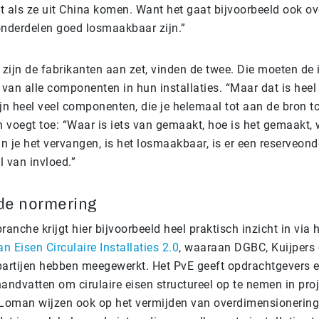
t als ze uit China komen. Want het gaat bijvoorbeeld ook ov
 onderdelen goed losmaakbaar zijn.”
 zijn de fabrikanten aan zet, vinden de twee. Die moeten de 
van alle componenten in hun installaties. “Maar dat is heel 
ijn heel veel componenten, die je helemaal tot aan de bron 
 voegt toe: “Waar is iets van gemaakt, hoe is het gemaakt, 
n je het vervangen, is het losmaakbaar, is er een reserveond
al van invloed.”
de normering
branche krijgt hier bijvoorbeeld heel praktisch inzicht in via 
 Eisen Circulaire Installaties 2.0
, waaraan DGBC, Kuijpers 
artijen hebben meegewerkt. Het PvE geeft opdrachtgevers 
handvatten om cirulaire eisen structureel op te nemen in pro
Loman wijzen ook op het vermijden van overdimensionering