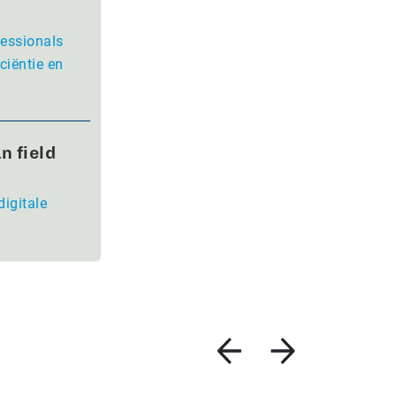
fessionals
ciëntie en
n field
digitale