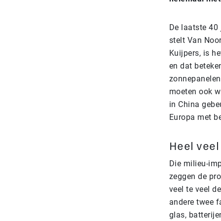
De laatste 40 
stelt Van Noo
Kuijpers, is 
en dat beteke
zonnepanelen
moeten ook wo
in China gebe
Europa met be
Heel vee
Die milieu-imp
zeggen de pro
veel te veel 
andere twee f
glas, batterij