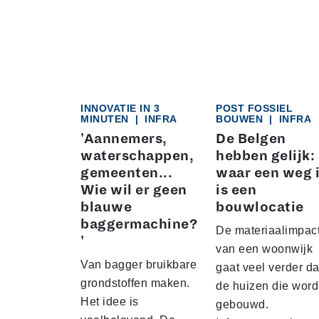
INNOVATIE IN 3
POST FOSSIEL
MINUTEN
|
INFRA
BOUWEN
|
INFRA
'Aannemers,
De Belgen
waterschappen,
hebben gelijk:
gemeenten...
waar een weg i
Wie wil er geen
is een
blauwe
bouwlocatie
baggermachine?
De materiaalimpac
'
van een woonwijk
Van bagger bruikbare
gaat veel verder d
grondstoffen maken.
de huizen die wor
Het idee is
gebouwd.