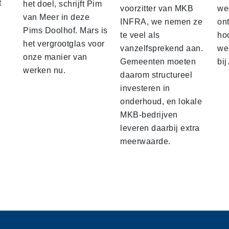
t
het doel, schrijft Pim
voorzitter van MKB
we
van Meer in deze
INFRA, we nemen ze
ont
Pims Doolhof. Mars is
te veel als
ho
het vergrootglas voor
vanzelfsprekend aan.
we
onze manier van
Gemeenten moeten
bi
werken nu.
daarom structureel
investeren in
onderhoud, en lokale
MKB-bedrijven
leveren daarbij extra
meerwaarde.