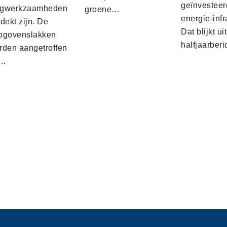
geïnvesteer
gwerkzaamheden
groene…
energie-infr
dekt zijn. De
Dat blijkt ui
ogovenslakken
halfjaarber
rden aangetroffen
j…