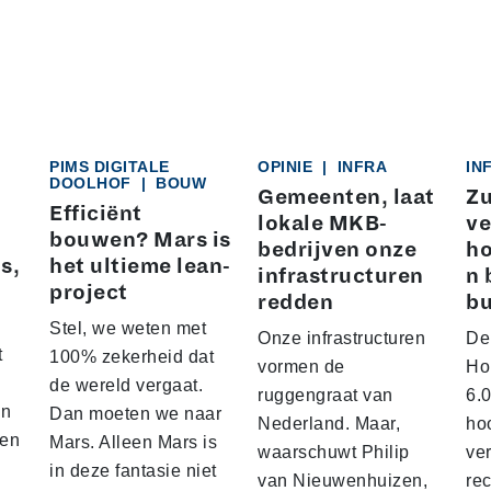
PIMS DIGITALE
OPINIE
|
INFRA
IN
DOOLHOF
|
BOUW
Gemeenten, laat
Zu
Efficiënt
lokale MKB-
ve
bouwen? Mars is
bedrijven onze
ho
s,
het ultieme lean-
infrastructuren
n 
project
redden
b
Stel, we weten met
Onze infrastructuren
De
t
100% zekerheid dat
vormen de
Hol
de wereld vergaat.
ruggengraat van
6.
an
Dan moeten we naar
Nederland. Maar,
ho
den
Mars. Alleen Mars is
waarschuwt Philip
ver
in deze fantasie niet
van Nieuwenhuizen,
rec