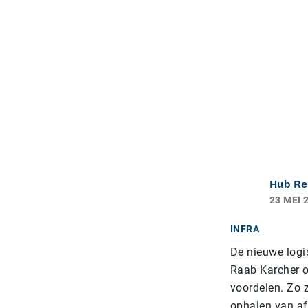
Hub Re
23 MEI 
INFRA
De nieuwe logis
Raab Karcher o
voordelen. Zo 
ophalen van afv