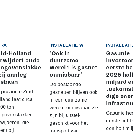
FRA
INSTALLATIE W
INSTALLATI
id-Holland
'Ook in
Gasunie
rwijdert oude
duurzame
investeer
ogovenslakke
wereld is gasnet
eerste ha
bij aanleg
onmisbaar'
2025 hal
usbaan
miljard e
De bestaande
toekoms
 provincie Zuid-
gasnetten blijven ook
dige ener
land laat circa
in een duurzame
infrastru
000 ton
wereld onmisbaar. Ze
Gasunie hee
ogovenslakken
zijn bij uitstek
eerste helft
wijderen, die
geschikt voor het
een half mil
ent bij
transport van