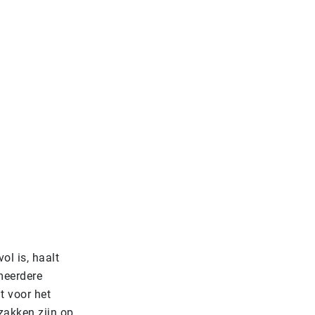
ol is, haalt
meerdere
t voor het
 zakken zijn op