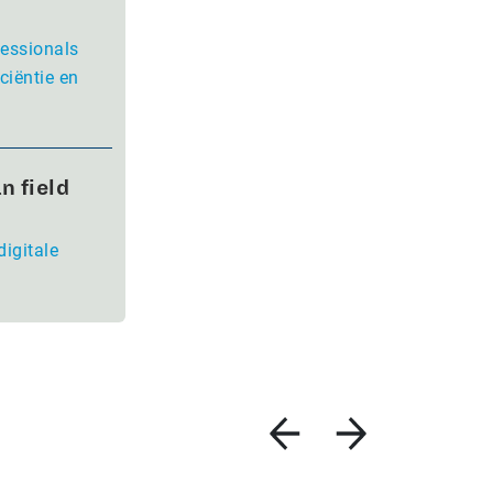
fessionals
ciëntie en
n field
digitale