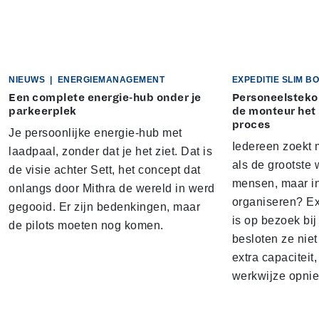
NIEUWS
|
ENERGIEMANAGEMENT
EXPEDITIE SLIM 
Een complete energie-hub onder je
Personeelstekor
parkeerplek
de monteur het
proces
Je persoonlijke energie-hub met
Iedereen zoekt 
laadpaal, zonder dat je het ziet. Dat is
als de grootste w
de visie achter Sett, het concept dat
mensen, maar i
onlangs door Mithra de wereld in werd
organiseren? E
gegooid. Er zijn bedenkingen, maar
is op bezoek bi
de pilots moeten nog komen.
besloten ze nie
extra capacitei
werkwijze opnie