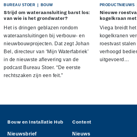
BUREAU STOER
|
BOUW
PRODUCTNIEUWS
Strijd om wateraansluiting barst los:
Nieuwe roestvas
van wie is het grondwater?
kogelkraan met
Het is dringen geblazen rondom
Viega breidt he
wateraansluitingen bij verbouw- en
kogelkranen ver
nieuwbouwprojecten. Dat zegt Johan
roestvast stalen
Bel, directeur van ‘Mijn Waterfabriek’
verhoogd bedien
in de nieuwste aflevering van de
uitgevoerd…
podcast Bureau Stoer. “De eerste
rechtszaken zijn een feit.”
Bouw en Installatie Hub
Content
Nieuwsbrief
Nieuws